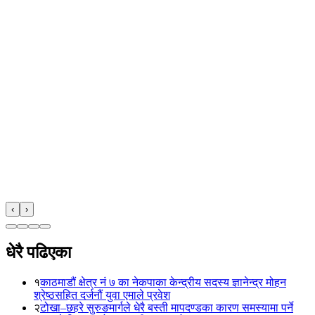
‹
›
धेरै पढिएका
१
काठमाडौं क्षेत्र नं ७ का नेकपाका केन्द्रीय सदस्य ज्ञानेन्द्र मोहन
श्रेष्ठसहित दर्जनौं युवा एमाले प्रवेश
२
टोखा–छहरे सुरुङमार्गले धेरै बस्ती मापदण्डका कारण समस्यामा पर्ने