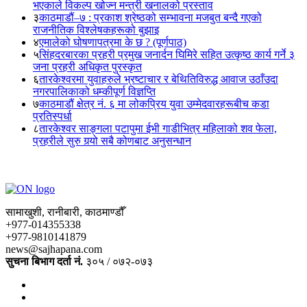
भएकाले विकल्प खोज्न मन्त्री खनालको प्रस्ताव
३
काठमाडौं–७ : प्रकाश श्रेष्ठको सम्भावना मजबुत बन्दै गएको
राजनीतिक विश्लेषकहरूको बुझाइ
४
एमालेको घोषणापत्रमा के छ ? (पूर्णपाठ)
५
सिंहदरबारका प्रहरी प्रमुख जनार्दन घिमिरे सहित उत्कृष्ठ कार्य गर्ने ३
जना प्रहरी अधिकृत पुरस्कृत
६
तारकेश्वरमा युवाहरुले भ्रष्टाचार र बेथितिविरुद्ध आवाज उठाँउदा
नगरपालिकाको धम्कीपूर्ण विज्ञप्ति
७
काठमाडौं क्षेत्र नं. ६ मा लोकप्रिय युवा उम्मेदवारहरूबीच कडा
प्रतिस्पर्धा
८
तारकेश्वर साङ्गला पटापुमा ईभी गाडीभित्र महिलाको शव फेला,
प्रहरीले सुरु गर्‍यो सबै कोणबाट अनुसन्धान
सामाखुशी, रानीबारी, काठमाण्डौँ
+977-014355338
+977-9810141879
news@sajhapana.com
सुचना बिभाग दर्ता नं.
३०५ / ०७२-०७३