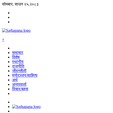
सोमबार, साउन २५,२०८३
×
समाचार
विशेष
स्थानीय
राजनीति
जीवनशैली
मनोरञ्जन/साहित्य
अर्थ
अन्तरवार्ता
विचार/बहस