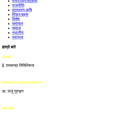
मनोरञ्जन/साहित्य
राजनीति
वातावरण-कृषि
विचार/बहस
विशेष
समाचार
समाज
स्थानीय
स्वास्थ्य
हाम्रो बारे
अध्यक्ष
ई. रामचन्द्र तिमिल्सिना
संस्थापक अध्यक्ष/सल्लाहकार
डा. राजु गुरुङ्ग
सम्पादक