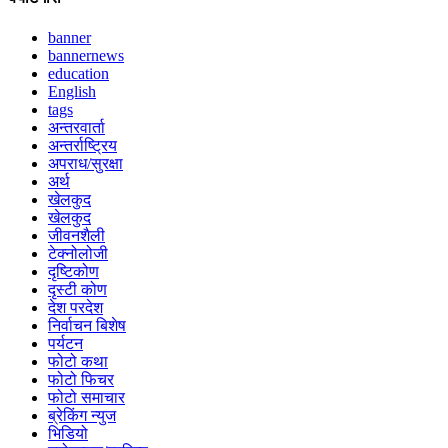
banner
bannernews
education
English
tags
अन्तरवार्ता
अन्तर्राष्ट्रिय
अपराध/सुरक्षा
अर्थ
खेलकुद
खेलकुद
जीवनशैली
टेक्नोलोजी
दृष्टिकोण
दृस्टी कोण
देश परदेश
निर्वाचन बिशेष
पर्यटन
फोटो कथा
फोटो फिचर
फोटो समाचार
ब्रेकिंग न्युज
भिडियो