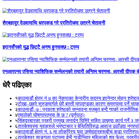
शेरबहादुर देउवामाथि धरपकड गरे प्रतिरोधमा उत्रने चेतावनी
इरानसँगको युद्ध छिट्टै अन्त्य हुनसक्छ : ट्रम्प
एनआरएनए एसिया प्याशिफिक सम्मेलनको तयारी अन्तिम चरणमा- आरसी दीपक 
धेरै पढिएका
१
काठमाडौं क्षेत्र नं ७ का नेकपाका केन्द्रीय सदस्य ज्ञानेन्द्र मोहन श्रेष्ठ
२
टोखा–छहरे सुरुङमार्गले धेरै बस्ती मापदण्डका कारण समस्यामा पर्ने भए
३
काठमाडौं–७ : प्रकाश श्रेष्ठको सम्भावना मजबुत बन्दै गएको राजनीतिक
४
एमालेको घोषणापत्रमा के छ ? (पूर्णपाठ)
५
सिंहदरबारका प्रहरी प्रमुख जनार्दन घिमिरे सहित उत्कृष्ठ कार्य गर्ने ३ 
६
तारकेश्वरमा युवाहरुले भ्रष्टाचार र बेथितिविरुद्ध आवाज उठाँउदा नगरपालि
७
काठमाडौं क्षेत्र नं. ६ मा लोकप्रिय युवा उम्मेदवारहरूबीच कडा प्रतिस्पर्
८
तारकेश्वर साङ्गला पटापुमा ईभी गाडीभित्र महिलाको शव फेला, प्रहरीले