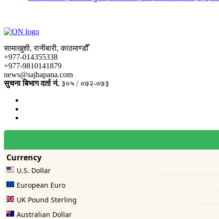
सामाखुशी, रानीबारी, काठमाण्डौँ
+977-014355338
+977-9810141879
news@sajhapana.com
सुचना बिभाग दर्ता नं.
३०५ / ०७२-०७३