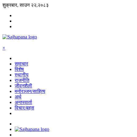
शुक्रबार, साउन २२,२०८३
×
समाचार
विशेष
स्थानीय
राजनीति
जीवनशैली
मनोरञ्जन/साहित्य
अर्थ
अन्तरवार्ता
विचार/बहस