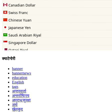
क्याटेगोरी
banner
bannernews
education
English
tags
अन्तरवार्ता
अन्तर्राष्ट्रिय
अपराध/सुरक्षा
अर्थ
खेलकुद