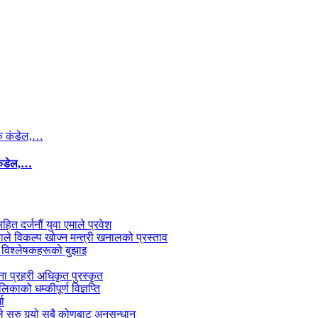
कंडेल,…
सहित दर्जनौं युवा एमाले प्रवेश
काले विकल्प खोज्न मन्त्री खनालको प्रस्ताव
 विश्लेषकहरूको बुझाइ
जना प्रहरी अधिकृत पुरस्कृत
काको धम्कीपूर्ण विज्ञप्ति
धा
 सुरु गर्‍यो सबै कोणबाट अनुसन्धान