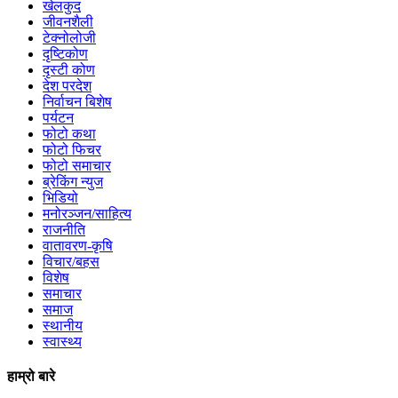
खेलकुद
जीवनशैली
टेक्नोलोजी
दृष्टिकोण
दृस्टी कोण
देश परदेश
निर्वाचन बिशेष
पर्यटन
फोटो कथा
फोटो फिचर
फोटो समाचार
ब्रेकिंग न्युज
भिडियो
मनोरञ्जन/साहित्य
राजनीति
वातावरण-कृषि
विचार/बहस
विशेष
समाचार
समाज
स्थानीय
स्वास्थ्य
हाम्रो बारे