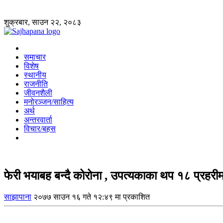
शुक्रबार, साउन २२, २०८३
समाचार
विशेष
स्थानीय
राजनीति
जीवनशैली
मनोरञ्जन/साहित्य
अर्थ
अन्तरवार्ता
विचार/बहस
फेरी भयाबह बन्दै कोरोना , उपत्यकाका थप १८ प्रहरी
साझापाना
२०७७ साउन १६ गते १२:४९ मा प्रकाशित