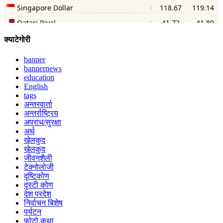
क्याटेगोरी
banner
bannernews
education
English
tags
अन्तरवार्ता
अन्तर्राष्ट्रिय
अपराध/सुरक्षा
अर्थ
खेलकुद
खेलकुद
जीवनशैली
टेक्नोलोजी
दृष्टिकोण
दृस्टी कोण
देश परदेश
निर्वाचन बिशेष
पर्यटन
फोटो कथा