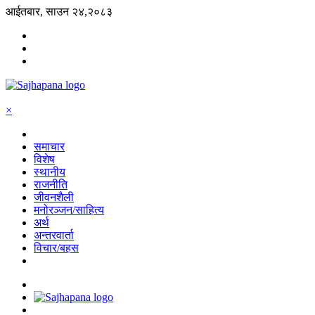
आईतबार, साउन २४,२०८३
×
समाचार
विशेष
स्थानीय
राजनीति
जीवनशैली
मनोरञ्जन/साहित्य
अर्थ
अन्तरवार्ता
विचार/बहस