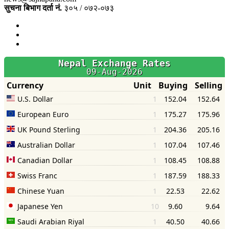
सुचना बिभाग दर्ता नं.
३०५ / ०७२-०७३