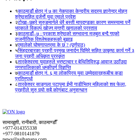
१
काठमाडौं क्षेत्र नं ७ का नेकपाका केन्द्रीय सदस्य ज्ञानेन्द्र मोहन
श्रेष्ठसहित दर्जनौं युवा एमाले प्रवेश
२
टोखा–छहरे सुरुङमार्गले धेरै बस्ती मापदण्डका कारण समस्यामा पर्ने
भएकाले विकल्प खोज्न मन्त्री खनालको प्रस्ताव
३
काठमाडौं–७ : प्रकाश श्रेष्ठको सम्भावना मजबुत बन्दै गएको
राजनीतिक विश्लेषकहरूको बुझाइ
४
एमालेको घोषणापत्रमा के छ ? (पूर्णपाठ)
५
सिंहदरबारका प्रहरी प्रमुख जनार्दन घिमिरे सहित उत्कृष्ठ कार्य गर्ने ३
जना प्रहरी अधिकृत पुरस्कृत
६
तारकेश्वरमा युवाहरुले भ्रष्टाचार र बेथितिविरुद्ध आवाज उठाँउदा
नगरपालिकाको धम्कीपूर्ण विज्ञप्ति
७
काठमाडौं क्षेत्र नं. ६ मा लोकप्रिय युवा उम्मेदवारहरूबीच कडा
प्रतिस्पर्धा
८
तारकेश्वर साङ्गला पटापुमा ईभी गाडीभित्र महिलाको शव फेला,
प्रहरीले सुरु गर्‍यो सबै कोणबाट अनुसन्धान
सामाखुशी, रानीबारी, काठमाण्डौँ
+977-014355338
+977-9810141879
news@sajhapana.com