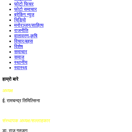
फोटो फिचर
फोटो समाचार
ब्रेकिंग न्युज
भिडियो
मनोरञ्जन/साहित्य
राजनीति
वातावरण-कृषि
विचार/बहस
विशेष
समाचार
समाज
स्थानीय
स्वास्थ्य
हाम्रो बारे
अध्यक्ष
ई. रामचन्द्र तिमिल्सिना
संस्थापक अध्यक्ष/सल्लाहकार
डा. राजु गुरुङ्ग