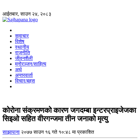
आईतबार, साउन २४, २०८३
समाचार
विशेष
स्थानीय
राजनीति
जीवनशैली
मनोरञ्जन/साहित्य
अर्थ
अन्तरवार्ता
विचार/बहस
कोरोना संक्रमणको कारण जगदम्बा इन्टरप्राइजेजका
सिइओ सहित वीरगन्जमा तीन जनाको मृत्यु
साझापाना
२०७७ साउन १६ गते १०:४८ मा प्रकाशित