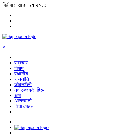
बिहीबार, साउन २१,२०८३
×
समाचार
विशेष
स्थानीय
राजनीति
जीवनशैली
मनोरञ्जन/साहित्य
अर्थ
अन्तरवार्ता
विचार/बहस