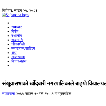
बिहीबार, साउन २१, २०८३
समाचार
विशेष
स्थानीय
राजनीति
जीवनशैली
मनोरञ्जन/साहित्य
अर्थ
अन्तरवार्ता
विचार/बहस
संखुवासभाको खाँदबारी नगरपालिकाले बाढ्यो विद्यालयला
साझापाना
२०७७ साउन १५ गते १७:५१ मा प्रकाशित