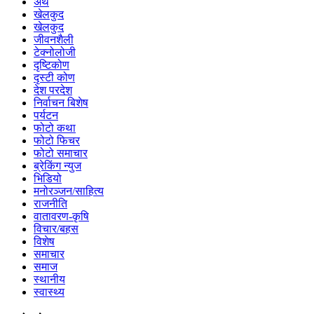
अर्थ
खेलकुद
खेलकुद
जीवनशैली
टेक्नोलोजी
दृष्टिकोण
दृस्टी कोण
देश परदेश
निर्वाचन बिशेष
पर्यटन
फोटो कथा
फोटो फिचर
फोटो समाचार
ब्रेकिंग न्युज
भिडियो
मनोरञ्जन/साहित्य
राजनीति
वातावरण-कृषि
विचार/बहस
विशेष
समाचार
समाज
स्थानीय
स्वास्थ्य