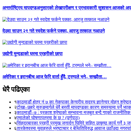
अन्तर्राष्ट्रिय मापदण्डअनुसारको लेखापरीक्षण र प्रभावकारी सुशासन आजको अपर
देउवा साउन २९ गते स्वदेश फर्कने पक्का, आरजु तत्काल नआउने
उद्योगी मुन्दडाको घरमा प्रहरीको छापा
अमेरिका र इरानबीच आज फेरि वार्ता हुँदै, ट्रम्पले भने– सम्झौता…
धेरै पढिएका
१
काठमाडौं क्षेत्र नं ७ का नेकपाका केन्द्रीय सदस्य ज्ञानेन्द्र मोहन श्रेष्ठ
२
टोखा–छहरे सुरुङमार्गले धेरै बस्ती मापदण्डका कारण समस्यामा पर्ने भए
३
काठमाडौं–७ : प्रकाश श्रेष्ठको सम्भावना मजबुत बन्दै गएको राजनीतिक
४
एमालेको घोषणापत्रमा के छ ? (पूर्णपाठ)
५
सिंहदरबारका प्रहरी प्रमुख जनार्दन घिमिरे सहित उत्कृष्ठ कार्य गर्ने ३ 
६
तारकेश्वरमा युवाहरुले भ्रष्टाचार र बेथितिविरुद्ध आवाज उठाँउदा नगरपालि