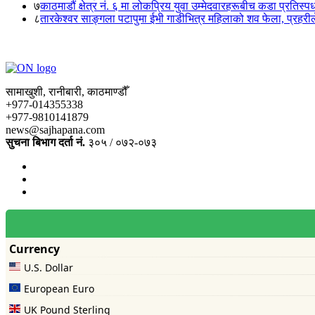
७
काठमाडौं क्षेत्र नं. ६ मा लोकप्रिय युवा उम्मेदवारहरूबीच कडा प्रतिस्पर्
८
तारकेश्वर साङ्गला पटापुमा ईभी गाडीभित्र महिलाको शव फेला, प्रहरीले
सामाखुशी, रानीबारी, काठमाण्डौँ
+977-014355338
+977-9810141879
news@sajhapana.com
सुचना बिभाग दर्ता नं.
३०५ / ०७२-०७३