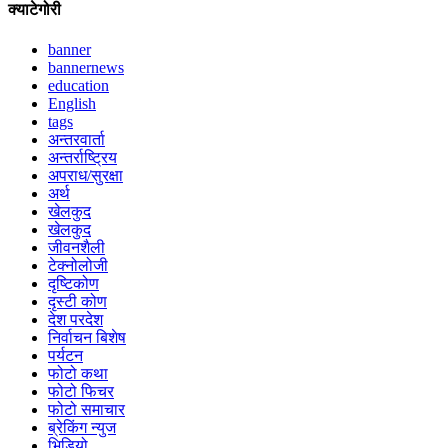
क्याटेगोरी
banner
bannernews
education
English
tags
अन्तरवार्ता
अन्तर्राष्ट्रिय
अपराध/सुरक्षा
अर्थ
खेलकुद
खेलकुद
जीवनशैली
टेक्नोलोजी
दृष्टिकोण
दृस्टी कोण
देश परदेश
निर्वाचन बिशेष
पर्यटन
फोटो कथा
फोटो फिचर
फोटो समाचार
ब्रेकिंग न्युज
भिडियो