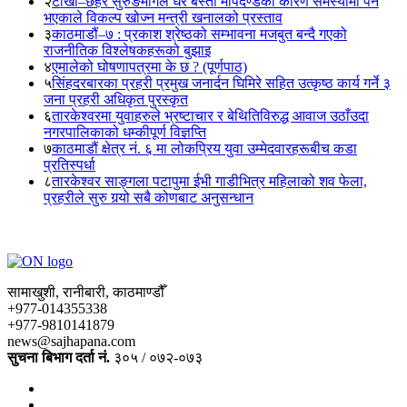
२
टोखा–छहरे सुरुङमार्गले धेरै बस्ती मापदण्डका कारण समस्यामा पर्ने
भएकाले विकल्प खोज्न मन्त्री खनालको प्रस्ताव
३
काठमाडौं–७ : प्रकाश श्रेष्ठको सम्भावना मजबुत बन्दै गएको
राजनीतिक विश्लेषकहरूको बुझाइ
४
एमालेको घोषणापत्रमा के छ ? (पूर्णपाठ)
५
सिंहदरबारका प्रहरी प्रमुख जनार्दन घिमिरे सहित उत्कृष्ठ कार्य गर्ने ३
जना प्रहरी अधिकृत पुरस्कृत
६
तारकेश्वरमा युवाहरुले भ्रष्टाचार र बेथितिविरुद्ध आवाज उठाँउदा
नगरपालिकाको धम्कीपूर्ण विज्ञप्ति
७
काठमाडौं क्षेत्र नं. ६ मा लोकप्रिय युवा उम्मेदवारहरूबीच कडा
प्रतिस्पर्धा
८
तारकेश्वर साङ्गला पटापुमा ईभी गाडीभित्र महिलाको शव फेला,
प्रहरीले सुरु गर्‍यो सबै कोणबाट अनुसन्धान
सामाखुशी, रानीबारी, काठमाण्डौँ
+977-014355338
+977-9810141879
news@sajhapana.com
सुचना बिभाग दर्ता नं.
३०५ / ०७२-०७३