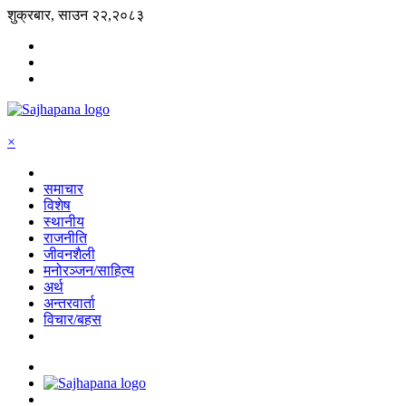
शुक्रबार, साउन २२,२०८३
×
समाचार
विशेष
स्थानीय
राजनीति
जीवनशैली
मनोरञ्जन/साहित्य
अर्थ
अन्तरवार्ता
विचार/बहस