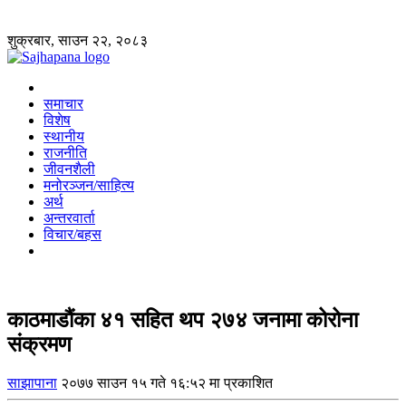
शुक्रबार, साउन २२, २०८३
समाचार
विशेष
स्थानीय
राजनीति
जीवनशैली
मनोरञ्जन/साहित्य
अर्थ
अन्तरवार्ता
विचार/बहस
काठमाडौंका ४१ सहित थप २७४ जनामा कोरोना
संक्रमण
साझापाना
२०७७ साउन १५ गते १६:५२ मा प्रकाशित