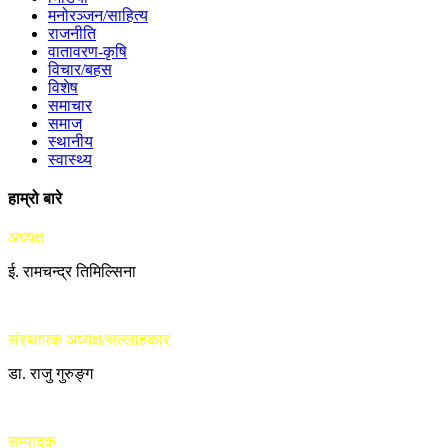
मनोरञ्जन/साहित्य
राजनीति
वातावरण-कृषि
विचार/बहस
विशेष
समाचार
समाज
स्थानीय
स्वास्थ्य
हाम्रो बारे
अध्यक्ष
ई. रामचन्द्र तिमिल्सिना
संस्थापक अध्यक्ष/सल्लाहकार
डा. राजु गुरुङ्ग
सम्पादक