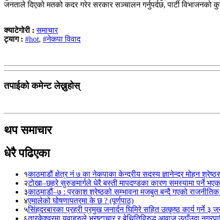
जनताले दिएको मतको कदर गरेर सरकार सञ्चालन गर्नुपर्दछ, पार्टी विभाजनको कुनै
क्याटेगोरी :
समाचार
ट्याग :
#hot
,
#नेकपा विवाद
तपाईको कमेन्ट लेख्नुहोस्
थप समाचार
धेरै पढिएका
१
काठमाडौं क्षेत्र नं ७ का नेकपाका केन्द्रीय सदस्य ज्ञानेन्द्र मोहन श्रेष्ठ
२
टोखा–छहरे सुरुङमार्गले धेरै बस्ती मापदण्डका कारण समस्यामा पर्ने भए
३
काठमाडौं–७ : प्रकाश श्रेष्ठको सम्भावना मजबुत बन्दै गएको राजनीतिक
४
एमालेको घोषणापत्रमा के छ ? (पूर्णपाठ)
५
सिंहदरबारका प्रहरी प्रमुख जनार्दन घिमिरे सहित उत्कृष्ठ कार्य गर्ने ३ 
६
तारकेश्वरमा युवाहरुले भ्रष्टाचार र बेथितिविरुद्ध आवाज उठाँउदा नगरपालि