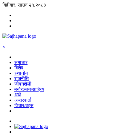
बिहीबार, साउन २१,२०८३
×
समाचार
विशेष
स्थानीय
राजनीति
जीवनशैली
मनोरञ्जन/साहित्य
अर्थ
अन्तरवार्ता
विचार/बहस