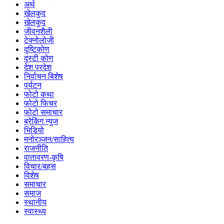
अर्थ
खेलकुद
खेलकुद
जीवनशैली
टेक्नोलोजी
दृष्टिकोण
दृस्टी कोण
देश परदेश
निर्वाचन बिशेष
पर्यटन
फोटो कथा
फोटो फिचर
फोटो समाचार
ब्रेकिंग न्युज
भिडियो
मनोरञ्जन/साहित्य
राजनीति
वातावरण-कृषि
विचार/बहस
विशेष
समाचार
समाज
स्थानीय
स्वास्थ्य