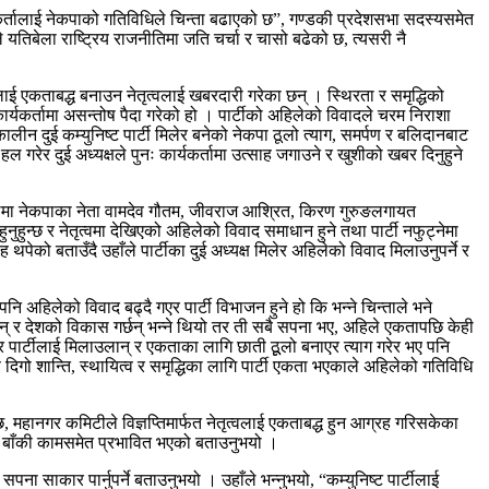
र्यकर्तालाई नेकपाको गतिविधिले चिन्ता बढाएको छ”, गण्डकी प्रदेशसभा सदस्यसमेत
यतिबेला राष्ट्रिय राजनीतिमा जति चर्चा र चासो बढेको छ, त्यसरी नै
टीलाई एकताबद्ध बनाउन नेतृत्वलाई खबरदारी गरेका छन् । स्थिरता र समृद्धिको
कार्यकर्तामा असन्तोष पैदा गरेको हो । पार्टीको अहिलेको विवादले चरम निराशा
ालीन दुई कम्युनिष्ट पार्टी मिलेर बनेको नेकपा ठूलो त्याग, समर्पण र बलिदानबाट
 हल गरेर दुई अध्यक्षले पुनः कार्यकर्तामा उत्साह जगाउने र खुशीको खबर दिनुहुने
यतकालमा नेकपाका नेता वामदेव गौतम, जीवराज आश्रित, किरण गुरुङलगायत
हुन्छ र नेतृत्वमा देखिएको अहिलेको विवाद समाधान हुने तथा पार्टी नफुट्नेमा
ेको बताउँदै उहाँले पार्टीका दुई अध्यक्ष मिलेर अहिलेको विवाद मिलाउनुपर्ने र
पनि अहिलेको विवाद बढ्दै गएर पार्टी विभाजन हुने हो कि भन्ने चिन्ताले भने
छन् र देशको विकास गर्छन् भन्ने थियो तर ती सबै सपना भए, अहिले एकतापछि केही
पार्टीलाई मिलाउलान् र एकताका लागि छाती ठूूलो बनाएर त्याग गरेर भए पनि
दिगो शान्ति, स्थायित्व र समृद्धिका लागि पार्टी एकता भएकाले अहिलेको गतिविधि
, महानगर कमिटीले विज्ञप्तिमार्फत नेतृत्वलाई एकताबद्ध हुन आग्रह गरिसकेका
ा बाँकी कामसमेत प्रभावित भएको बताउनुभयो ।
 साकार पार्नुपर्ने बताउनुभयो । उहाँले भन्नुभयो, “कम्युनिष्ट पार्टीलाई