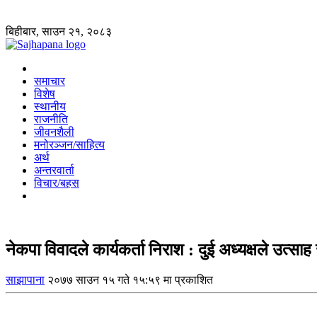
बिहीबार, साउन २१, २०८३
समाचार
विशेष
स्थानीय
राजनीति
जीवनशैली
मनोरञ्जन/साहित्य
अर्थ
अन्तरवार्ता
विचार/बहस
नेकपा विवादले कार्यकर्ता निराश : दुई अध्यक्षले उत्सा
साझापाना
२०७७ साउन १५ गते १५:५९ मा प्रकाशित