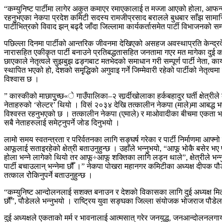
“कम्युनिष्ट पार्टीमा लागेर अकुत कमाएर रमाएकालाई त मज्जा आएको होला, आफन्त ग
रहनुभएका नेकपा प्रदेश कमिटी सदस्य रामजीप्रसाद बरालले बुधबार साँझ सामाजिक स
पार्टीभित्रको विवाद झन् बढ्दै जाँदा जिल्लामा कार्यकर्तासमेत पार्टी विभाजनको
पछिल्ला दिनमा पार्टीको आन्तरिक जीवनमा देखिएको असहज अवस्थाप्रति केन्द्रदेखि 
नारासहित एकीकृत पार्टी बनाउने प्रतिबद्धतासहित जनतामा गएर मत मागेका दुई कम्यु
छाएकाले नेतृत्वले सुझबुझ ढङ्गबाट मतभेदको समाधान गरी सम्पूर्ण पार्टी नेता, का
स्थापित भएको हो, देशको समृृद्धिको अगुवाइ गर्ने जिम्मेवारी रहेको पार्टीको नेतृत
विश्वास छ ।
” कास्कीको माछापुुच्छ«े गाउँपालिका–२ सार्र्दीखोलाका हर्कबहादुर घर्ती क्षे
नेताहरुको ‘सेल्टर’ थियो । विसं २०३४ देखि तत्कालीन नेकपा (माले)मा आबद्ध भएर 
विश्वस्त रहनुभएको छ । तत्कालीन नेकपा (एमाले) र माओवादीका बीचमा एकता भएर एउट
सबै नेताहरुलाई समेट्नुपर्ने जोड दिनुभयो ।
लामो समय स्वतन्त्रता र परिर्वतनका लागि सङ्घर्ष गरेका र पार्टी निर्माणमा आफ्नो 
आफूलाई सताइरहेको क्षेत्री बताउनुहुन्छ । उहाँले भन्नुभयो, “आफू भोकै बसेर भ
होला भन्ने लागेको थियो तर आफू÷आफू शक्तिका लागि लड्न थाले”, क्षेत्रीले भन
पार्टी बचाउलान् भन्नेमा छौँ ।” नेकपा पोखरा महानगर कमिटीका अध्यक्ष दीपक पौड
तत्काल रोेकिनुपर्ने बताउनुहुन्छ ।
“कम्युनिष्ट आन्दोलनलाई सशक्त बनाउन र देशको विकासका लागि दुई अध्यक्ष मिल्नु
छौँ”, पौडेलले भन्नुभयो । राष्ट्रिय युवा सङ्घका जिल्ला संयोजक भोजराज पौ
दुई अध्यक्षले एकताको मर्म र भावनालाई आत्मसात् गरेर जनयुद्ध, जनआन्दोलनलगायत 