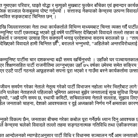
ुमाएका परिवार, घाइते योद्धा र मृत्युको मुखबाट फुत्केर बाँचेका एवं इमान्दार का
ञ्जाल फेसबुकमा पोष्ट गर्नुभयो । सत्तारुढ नेकपाको केन्द्रमा उत्पन्न विवादले 
 सम्भावित सङ्कटबाट चिन्तित छन् ।
जिल्लास्तरका नेता तथा कार्यकर्ताले विभिन्न माध्यमबाट चिन्ता व्यक्त गर्दै पार्
निष्ट पार्टी एकताबद्ध भएको दुई वर्षमै पार्टीभित्र देखिएको विवादले तल्लो तहका 
र्यकर्ता र जनतामा उत्साह दिन सक्नुपर्ने भनाइ प्रदेशसभा सदस्य बरालको छ । “तत्क
्वमा देखिएको विवादले हामी चिन्तित छौँ”, बरालले भन्नुभयो, “अहिलेको अन्तरविरोधलाई
त्रीले कम्युनिष्ट पार्टीमा चार दशकभन्दा बढी समय खर्चिनुभयो । उहाँको घर पञ्चा
शिक्षणसहित पार्टी राजनीतिमा लाग्नुभएका उहाँ ७५ वर्षका उमेरमा समेत सक्रिय हुनु
ै पार्टी गठनले आफूहरुको सपना पूरा भएको र गाउँमा बस्ने कार्यकर्तामा उत्साह थप
जीवन समर्पण गरेका नेताले नेतृत्व गरेको पार्टी विभाजन नहोला भनेर भित्रैबाट लागे 
ए पनि पालेका नेताहरुले पहिलाको भूमिगत अवस्था बुझेर जनतालाई सुख सुविधा दिन्
्नुभयो, “अझै पनि समय छ, स्थायी कमिटी, सचिवालयमा नेताले सल्लाह, सुझाव लिएर 
ेल जनताको चाहना, देशको आवश्यकता र दुई अध्यक्षको निर्णय गर्ने क्षमताका कारण 
को विकल्प छैन, जनताका बीचमा गरेका कबोल पूरा गर्नेतर्र्फ ध्यान दिनु आवश्यक छ
डेलले केन्द्रमा चलेको विवादले तल्लो तहमा सङ्गठनात्मक गतिविधि तथा एकीकरणक
आन्दोलनको म्याण्डेटअनुसार पार्टी विधि र विधानमा सञ्चालन गर्दै आम जनताको सपना