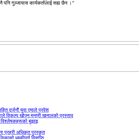
 पनि गुञ्जायास कार्यकर्तालाई सह्य छैन ।”
सहित दर्जनौं युवा एमाले प्रवेश
काले विकल्प खोज्न मन्त्री खनालको प्रस्ताव
 विश्लेषकहरूको बुझाइ
जना प्रहरी अधिकृत पुरस्कृत
काको धम्कीपूर्ण विज्ञप्ति