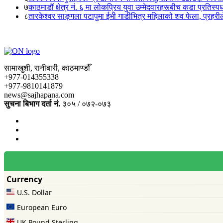
७
काठमाडौं क्षेत्र नं. ६ मा लोकप्रिय युवा उम्मेदवारहरूबीच कडा प्रतिस्पर्
८
तारकेश्वर साङ्गला पटापुमा ईभी गाडीभित्र महिलाको शव फेला, प्रहरीले
सामाखुशी, रानीबारी, काठमाण्डौँ
+977-014355338
+977-9810141879
news@sajhapana.com
सुचना बिभाग दर्ता नं.
३०५ / ०७२-०७३