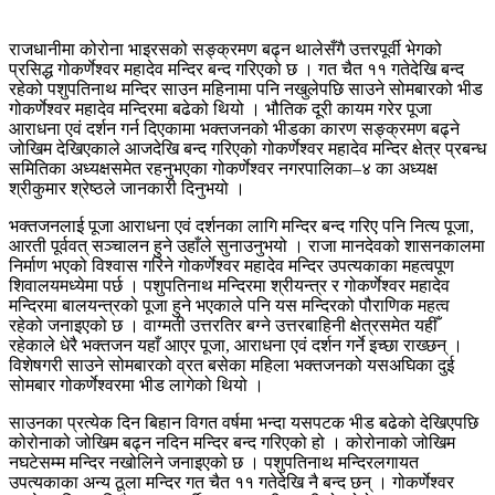
राजधानीमा कोरोना भाइरसको सङ्क्रमण बढ्न थालेसँगै उत्तरपूर्वी भेगको
प्रसिद्ध गोकर्णेश्वर महादेव मन्दिर बन्द गरिएको छ । गत चैत ११ गतेदेखि बन्द
रहेको पशुपतिनाथ मन्दिर साउन महिनामा पनि नखुलेपछि साउने सोमबारको भीड
गोकर्णेश्वर महादेव मन्दिरमा बढेको थियो । भौतिक दूरी कायम गरेर पूजा
आराधना एवं दर्शन गर्न दिएकामा भक्तजनको भीडका कारण सङ्क्रमण बढ्ने
जोखिम देखिएकाले आजदेखि बन्द गरिएको गोकर्णेश्वर महादेव मन्दिर क्षेत्र प्रबन्ध
समितिका अध्यक्षसमेत रहनुभएका गोकर्णेश्वर नगरपालिका–४ का अध्यक्ष
श्रीकुमार श्रेष्ठले जानकारी दिनुभयो ।
भक्तजनलाई पूजा आराधना एवं दर्शनका लागि मन्दिर बन्द गरिए पनि नित्य पूजा,
आरती पूर्ववत् सञ्चालन हुने उहाँले सुनाउनुभयो । राजा मानदेवको शासनकालमा
निर्माण भएको विश्वास गरिने गोकर्णेश्वर महादेव मन्दिर उपत्यकाका महत्वपूण
शिवालयमध्येमा पर्छ । पशुपतिनाथ मन्दिरमा श्रीयन्त्र र गोकर्णेश्वर महादेव
मन्दिरमा बालयन्त्रको पूजा हुने भएकाले पनि यस मन्दिरको पौराणिक महत्व
रहेको जनाइएको छ । वाग्मती उत्तरतिर बग्ने उत्तरबाहिनी क्षेत्रसमेत यहीँ
रहेकाले धेरै भक्तजन यहाँ आएर पूजा, आराधना एवं दर्शन गर्ने इच्छा राख्छन् ।
विशेषगरी साउने सोमबारको व्रत बसेका महिला भक्तजनको यसअघिका दुई
सोमबार गोकर्णेश्वरमा भीड लागेको थियो ।
साउनका प्रत्येक दिन बिहान विगत वर्षमा भन्दा यसपटक भीड बढेको देखिएपछि
कोरोनाको जोखिम बढ्न नदिन मन्दिर बन्द गरिएको हो । कोरोनाको जोखिम
नघटेसम्म मन्दिर नखोलिने जनाइएको छ । पशुपतिनाथ मन्दिरलगायत
उपत्यकाका अन्य ठूला मन्दिर गत चैत ११ गतेदेखि नै बन्द छन् । गोकर्णेश्वर