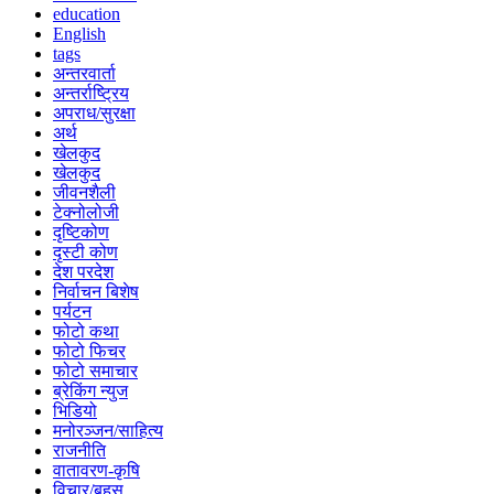
education
English
tags
अन्तरवार्ता
अन्तर्राष्ट्रिय
अपराध/सुरक्षा
अर्थ
खेलकुद
खेलकुद
जीवनशैली
टेक्नोलोजी
दृष्टिकोण
दृस्टी कोण
देश परदेश
निर्वाचन बिशेष
पर्यटन
फोटो कथा
फोटो फिचर
फोटो समाचार
ब्रेकिंग न्युज
भिडियो
मनोरञ्जन/साहित्य
राजनीति
वातावरण-कृषि
विचार/बहस