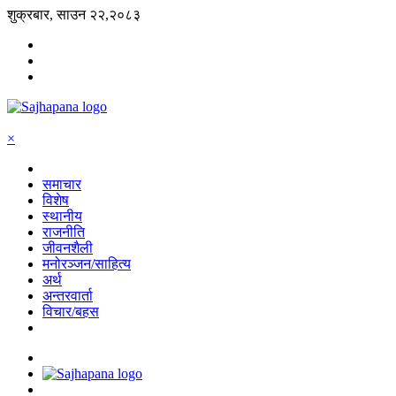
शुक्रबार, साउन २२,२०८३
×
समाचार
विशेष
स्थानीय
राजनीति
जीवनशैली
मनोरञ्जन/साहित्य
अर्थ
अन्तरवार्ता
विचार/बहस