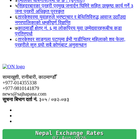
४
एमालेको घोषणापत्रमा के छ ? (पूर्णपाठ)
५
सिंहदरबारका प्रहरी प्रमुख जनार्दन घिमिरे सहित उत्कृष्ठ कार्य गर्ने ३
जना प्रहरी अधिकृत पुरस्कृत
६
तारकेश्वरमा युवाहरुले भ्रष्टाचार र बेथितिविरुद्ध आवाज उठाँउदा
नगरपालिकाको धम्कीपूर्ण विज्ञप्ति
७
काठमाडौं क्षेत्र नं. ६ मा लोकप्रिय युवा उम्मेदवारहरूबीच कडा
प्रतिस्पर्धा
८
तारकेश्वर साङ्गला पटापुमा ईभी गाडीभित्र महिलाको शव फेला,
प्रहरीले सुरु गर्‍यो सबै कोणबाट अनुसन्धान
सामाखुशी, रानीबारी, काठमाण्डौँ
+977-014355338
+977-9810141879
news@sajhapana.com
सुचना बिभाग दर्ता नं.
३०५ / ०७२-०७३