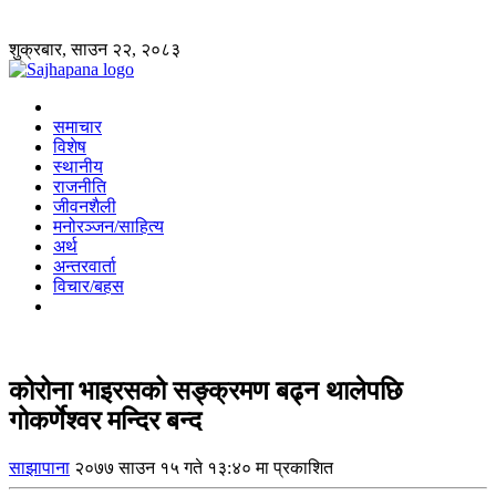
शुक्रबार, साउन २२, २०८३
समाचार
विशेष
स्थानीय
राजनीति
जीवनशैली
मनोरञ्जन/साहित्य
अर्थ
अन्तरवार्ता
विचार/बहस
कोरोना भाइरसको सङ्क्रमण बढ्न थालेपछि
गोकर्णेश्वर मन्दिर बन्द
साझापाना
२०७७ साउन १५ गते १३:४० मा प्रकाशित