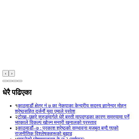
‹
›
धेरै पढिएका
१
काठमाडौं क्षेत्र नं ७ का नेकपाका केन्द्रीय सदस्य ज्ञानेन्द्र मोहन
श्रेष्ठसहित दर्जनौं युवा एमाले प्रवेश
२
टोखा–छहरे सुरुङमार्गले धेरै बस्ती मापदण्डका कारण समस्यामा पर्ने
भएकाले विकल्प खोज्न मन्त्री खनालको प्रस्ताव
३
काठमाडौं–७ : प्रकाश श्रेष्ठको सम्भावना मजबुत बन्दै गएको
राजनीतिक विश्लेषकहरूको बुझाइ