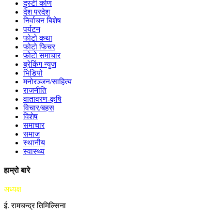
दृस्टी कोण
देश परदेश
निर्वाचन बिशेष
पर्यटन
फोटो कथा
फोटो फिचर
फोटो समाचार
ब्रेकिंग न्युज
भिडियो
मनोरञ्जन/साहित्य
राजनीति
वातावरण-कृषि
विचार/बहस
विशेष
समाचार
समाज
स्थानीय
स्वास्थ्य
हाम्रो बारे
अध्यक्ष
ई. रामचन्द्र तिमिल्सिना