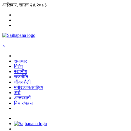
आईतबार, साउन २४,२०८३
×
समाचार
विशेष
स्थानीय
राजनीति
जीवनशैली
मनोरञ्जन/साहित्य
अर्थ
अन्तरवार्ता
विचार/बहस