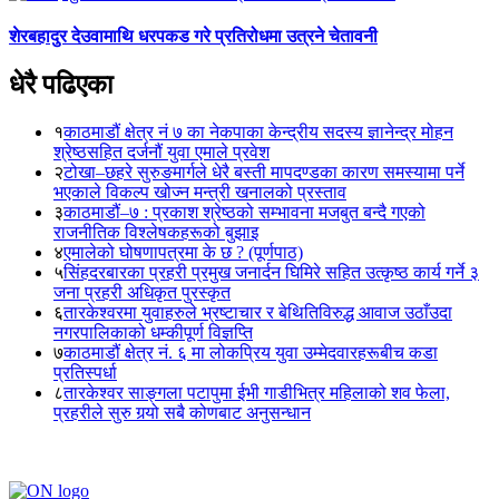
शेरबहादुर देउवामाथि धरपकड गरे प्रतिरोधमा उत्रने चेतावनी
धेरै पढिएका
१
काठमाडौं क्षेत्र नं ७ का नेकपाका केन्द्रीय सदस्य ज्ञानेन्द्र मोहन
श्रेष्ठसहित दर्जनौं युवा एमाले प्रवेश
२
टोखा–छहरे सुरुङमार्गले धेरै बस्ती मापदण्डका कारण समस्यामा पर्ने
भएकाले विकल्प खोज्न मन्त्री खनालको प्रस्ताव
३
काठमाडौं–७ : प्रकाश श्रेष्ठको सम्भावना मजबुत बन्दै गएको
राजनीतिक विश्लेषकहरूको बुझाइ
४
एमालेको घोषणापत्रमा के छ ? (पूर्णपाठ)
५
सिंहदरबारका प्रहरी प्रमुख जनार्दन घिमिरे सहित उत्कृष्ठ कार्य गर्ने ३
जना प्रहरी अधिकृत पुरस्कृत
६
तारकेश्वरमा युवाहरुले भ्रष्टाचार र बेथितिविरुद्ध आवाज उठाँउदा
नगरपालिकाको धम्कीपूर्ण विज्ञप्ति
७
काठमाडौं क्षेत्र नं. ६ मा लोकप्रिय युवा उम्मेदवारहरूबीच कडा
प्रतिस्पर्धा
८
तारकेश्वर साङ्गला पटापुमा ईभी गाडीभित्र महिलाको शव फेला,
प्रहरीले सुरु गर्‍यो सबै कोणबाट अनुसन्धान