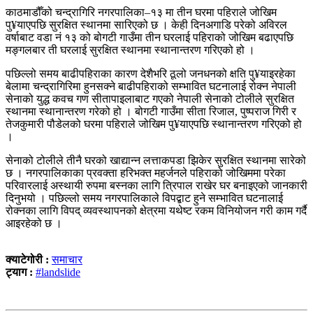
काठमाडौँको चन्द्रागिरि नगरपालिका–१३ मा तीन घरमा पहिराले जोखिम
पु¥याएपछि सुरक्षित स्थानमा सारिएको छ । केही दिनअगाडि परेको अविरल
वर्षाबाट वडा नं १३ को बोगटी गाउँमा तीन घरलाई पहिराको जोखिम बढाएपछि
मङ्गलबार ती घरलाई सुरक्षित स्थानमा स्थानान्तरण गरिएको हो ।
पछिल्लो समय बाढीपहिराका कारण देशैभरि ठूलो जनधनको क्षति पु¥याइरहेका
बेलामा चन्द्रागिरिमा हुनसक्ने बाढीपहिराको सम्भावित घटनालाई रोक्न नेपाली
सेनाको युद्ध कवच गण सीतापाइलाबाट गएको नेपाली सेनाको टोलीले सुरक्षित
स्थानमा स्थानान्तरण गरेको हो । बोगटी गाउँमा सीता रिजाल, पुष्पराज गिरी र
तेजकुमारी पौडेलको घरमा पहिराले जोखिम पु¥याएपछि स्थानान्तरण गरिएको हो
।
सेनाको टोलीले तीनै घरको खाद्यान्न लत्ताकपडा झिकेर सुरक्षित स्थानमा सारेको
छ । नगरपालिकाका प्रवक्ता हरिभक्त महर्जनले पहिराको जोखिममा परेका
परिवारलाई अस्थायी रुपमा बस्नका लागि त्रिपाल राखेर घर बनाइएको जानकारी
दिनुभयो । पछिल्लो समय नगरपालिकाले विपद्बाट हुने सम्भावित घटनालाई
रोक्नका लागि विपद् व्यवस्थापनको क्षेत्रमा यथेष्ट रकम विनियोजन गरी काम गर्दै
आइरहेको छ ।
क्याटेगोरी :
समाचार
ट्याग :
#landslide