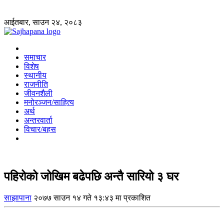
आईतबार, साउन २४, २०८३
समाचार
विशेष
स्थानीय
राजनीति
जीवनशैली
मनोरञ्जन/साहित्य
अर्थ
अन्तरवार्ता
विचार/बहस
पहिरोको जोखिम बढेपछि अन्तै सारियो ३ घर
साझापाना
२०७७ साउन १४ गते १३:४३ मा प्रकाशित