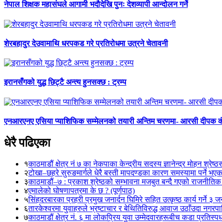
नेपाल शिक्षक महासंघले आगामी भदौदेखि पुनः देशव्यापी आन्दोलन गर्ने
शेरबहादुर देउवामाथि धरपकड गरे प्रतिरोधमा उत्रने चेतावनी
इरानसँगको युद्ध छिट्टै अन्त्य हुनसक्छ : ट्रम्प
एनआरएनए एसिया प्याशिफिक सम्मेलनको तयारी अन्तिम चरणमा- आरसी दीपक 
धेरै पढिएका
१
काठमाडौं क्षेत्र नं ७ का नेकपाका केन्द्रीय सदस्य ज्ञानेन्द्र मोहन श्रेष्ठ
२
टोखा–छहरे सुरुङमार्गले धेरै बस्ती मापदण्डका कारण समस्यामा पर्ने भए
३
काठमाडौं–७ : प्रकाश श्रेष्ठको सम्भावना मजबुत बन्दै गएको राजनीतिक
४
एमालेको घोषणापत्रमा के छ ? (पूर्णपाठ)
५
सिंहदरबारका प्रहरी प्रमुख जनार्दन घिमिरे सहित उत्कृष्ठ कार्य गर्ने ३ 
६
तारकेश्वरमा युवाहरुले भ्रष्टाचार र बेथितिविरुद्ध आवाज उठाँउदा नगरपालि
७
काठमाडौं क्षेत्र नं. ६ मा लोकप्रिय युवा उम्मेदवारहरूबीच कडा प्रतिस्पर्