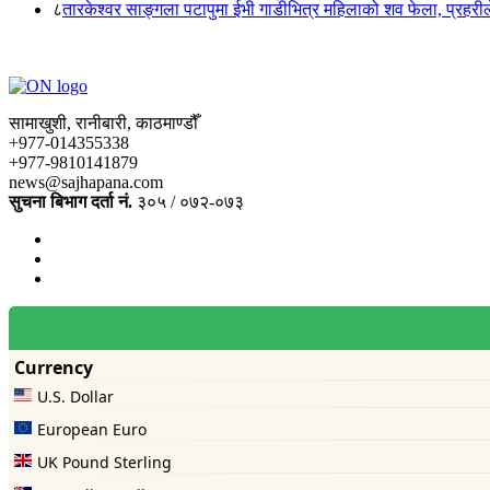
८
तारकेश्वर साङ्गला पटापुमा ईभी गाडीभित्र महिलाको शव फेला, प्रहरीले
सामाखुशी, रानीबारी, काठमाण्डौँ
+977-014355338
+977-9810141879
news@sajhapana.com
सुचना बिभाग दर्ता नं.
३०५ / ०७२-०७३