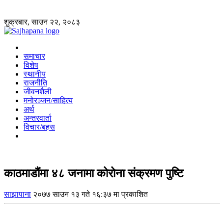
शुक्रबार, साउन २२, २०८३
समाचार
विशेष
स्थानीय
राजनीति
जीवनशैली
मनोरञ्जन/साहित्य
अर्थ
अन्तरवार्ता
विचार/बहस
काठमाडौंमा ४८ जनामा कोरोना संक्रमण पुष्टि
साझापाना
२०७७ साउन १३ गते १६:३७ मा प्रकाशित