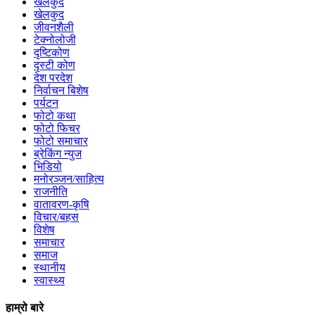
खेलकुद
खेलकुद
जीवनशैली
टेक्नोलोजी
दृष्टिकोण
दृस्टी कोण
देश परदेश
निर्वाचन बिशेष
पर्यटन
फोटो कथा
फोटो फिचर
फोटो समाचार
ब्रेकिंग न्युज
भिडियो
मनोरञ्जन/साहित्य
राजनीति
वातावरण-कृषि
विचार/बहस
विशेष
समाचार
समाज
स्थानीय
स्वास्थ्य
हाम्रो बारे