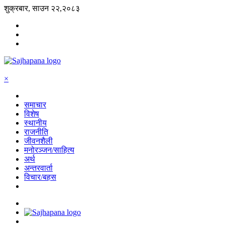
शुक्रबार, साउन २२,२०८३
×
समाचार
विशेष
स्थानीय
राजनीति
जीवनशैली
मनोरञ्जन/साहित्य
अर्थ
अन्तरवार्ता
विचार/बहस