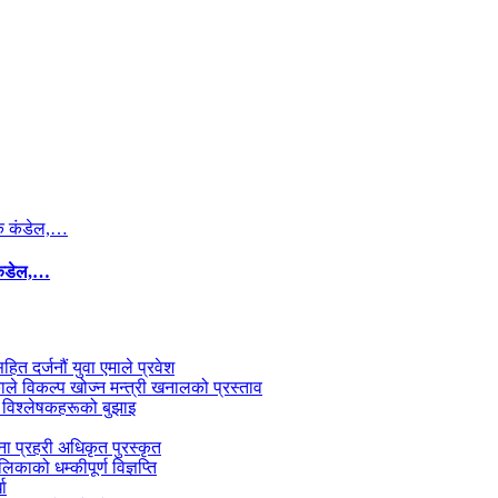
कंडेल,…
सहित दर्जनौं युवा एमाले प्रवेश
काले विकल्प खोज्न मन्त्री खनालको प्रस्ताव
 विश्लेषकहरूको बुझाइ
जना प्रहरी अधिकृत पुरस्कृत
काको धम्कीपूर्ण विज्ञप्ति
धा