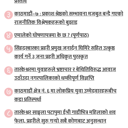
प्रस्ताव
३
काठमाडौं–७ : प्रकाश श्रेष्ठको सम्भावना मजबुत बन्दै गएको
राजनीतिक विश्लेषकहरूको बुझाइ
४
एमालेको घोषणापत्रमा के छ ? (पूर्णपाठ)
५
सिंहदरबारका प्रहरी प्रमुख जनार्दन घिमिरे सहित उत्कृष्ठ
कार्य गर्ने ३ जना प्रहरी अधिकृत पुरस्कृत
६
तारकेश्वरमा युवाहरुले भ्रष्टाचार र बेथितिविरुद्ध आवाज
उठाँउदा नगरपालिकाको धम्कीपूर्ण विज्ञप्ति
७
काठमाडौं क्षेत्र नं. ६ मा लोकप्रिय युवा उम्मेदवारहरूबीच
कडा प्रतिस्पर्धा
८
तारकेश्वर साङ्गला पटापुमा ईभी गाडीभित्र महिलाको शव
फेला, प्रहरीले सुरु गर्‍यो सबै कोणबाट अनुसन्धान