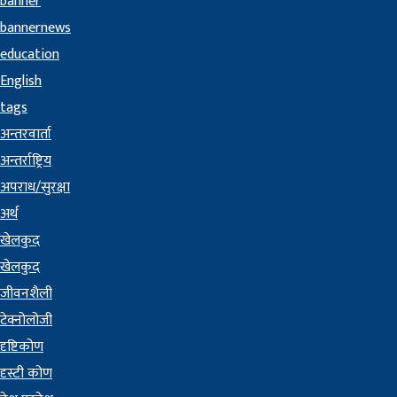
banner
bannernews
education
English
tags
अन्तरवार्ता
अन्तर्राष्ट्रिय
अपराध/सुरक्षा
अर्थ
खेलकुद
खेलकुद
जीवनशैली
टेक्नोलोजी
दृष्टिकोण
दृस्टी कोण