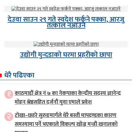
देउवा साउन २९ गते स्वदेश फर्कने पक्का, आरजु
तत्काल नआउने
उद्योगी मुन्दडाको घरमा प्रहरीको छापा
धेरै पढिएका
१
काठमाडौं क्षेत्र नं ७ का नेकपाका केन्द्रीय सदस्य ज्ञानेन्द्र
मोहन श्रेष्ठसहित दर्जनौं युवा एमाले प्रवेश
२
टोखा–छहरे सुरुङमार्गले धेरै बस्ती मापदण्डका कारण
समस्यामा पर्ने भएकाले विकल्प खोज्न मन्त्री खनालको