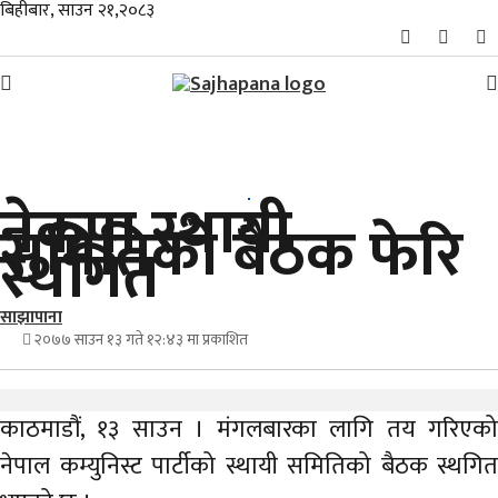
बिहीबार, साउन २१,२०८३
समाचार
नेकपा स्थायी
विशेष
समितिको बैठक फेरि
स्थगित
स्थानीय
राजनीति
साझापाना
२०७७ साउन १३ गते १२:४३ मा प्रकाशित
जीवनशैली
काठमाडौं, १३ साउन । मंगलबारका लागि तय गरिएको
मनोरञ्जन/
साहित्य
नेपाल कम्युनिस्ट पार्टीको स्थायी समितिको बैठक स्थगित