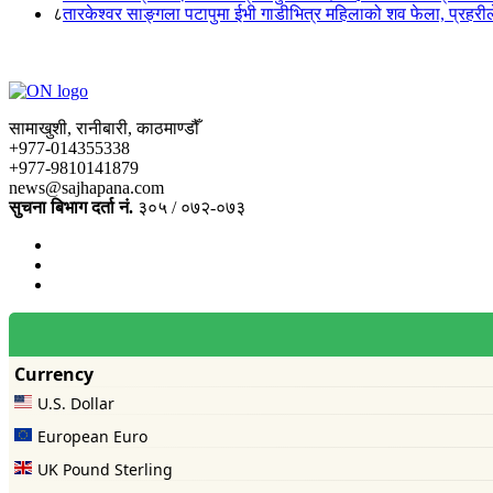
८
तारकेश्वर साङ्गला पटापुमा ईभी गाडीभित्र महिलाको शव फेला, प्रहरीले
सामाखुशी, रानीबारी, काठमाण्डौँ
+977-014355338
+977-9810141879
news@sajhapana.com
सुचना बिभाग दर्ता नं.
३०५ / ०७२-०७३