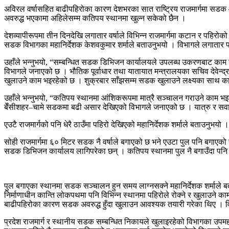
अविरल वर्षासहित बाढीपहिरोका कारण देशभरका सात राष्ट्रिय राजमार्गमा सडक आव
अवरुद्ध भएकामा अहिलेसम्म कतिपय स्थानमा खुल्न सकेको छैन ।
देशव्यापीरूपमा तीन दिनदेखि लगातार वर्षाले विभिन्न राजमार्गमा कटान र पहिरो
सडक विभागका महानिर्देशक केशवकुमार शर्माले बताउनुभयो । विभागले लगातार प
उहाँले भन्नुभयो, “सम्बन्धित सडक डिभिजन कार्यालयले उपलब्ध उकरणबाट काम 
विभागले जनाएको छ । भौतिक पूर्वाधार तथा यातायात मन्त्रालयका सचिव देवेन्
खुलाउने काम भइरहेको छ । शुक्रबार साँझसम्म सडक खुलाउने लक्ष्यका साथ का
उहाँले भन्नुभयो, “कतिपय स्थानमा आंशिकरूपमा मात्रै सञ्चालन गराउने काम भइरह
बेँसीशहर–चामे सडकमा बढी असार देखिएको विभागले जनाएको छ । यात्रु र सवारीसा
एउटै राजमार्गको पनि धेरै ठाउँमा पहिरो देखिएको महानिर्देशक शर्माले बताउनुभ
सोही राजमार्गमा ६० मिटर सडक नै वर्षाले बगाएको छ भने एउटा पुल पनि बगाएको
सडक डिभिजन कार्यालय लागिपरेका छन् । कतिपय स्थानमा पुल नै बगाउँदा प
पुल बगाएका स्थानमा सडक सञ्चालन हुन समय लाग्नसक्ने महानिर्देशक शर्माले ब
निर्माणाधीन कान्ति लोकपथमा पनि विभिन्न स्थानमा पहिरोले रोक्ने र खुलाउने क
बाढीपहिरोका कारण सडक अवरुद्ध हुँदा खुलाउन आवश्यक तयारी गरेका थिए । विभाग
प्रदेश राजमार्ग र स्थानीय सडक सम्बन्धित निकायले खुलाइरहेको विभागका उपमहा