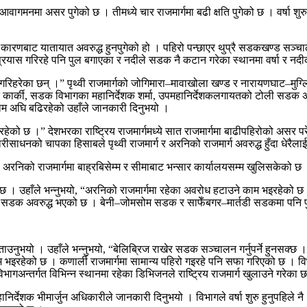
ागमनमा असर पुगेको छ । तीमध्ये चार राजमार्गमा बढी क्षति पुगेको छ । वर्षा श
को कारणबाट यातायात अवरुद्ध हुनपुगेको हो । पहिरो पन्छाएर थुप्रै सडकखण्ड सञ्
्रयास गरिरहे पनि पुल बगाएका र नदीले सडक नै कटान गरेका स्थानमा वर्षा र न
गरिहरेका छन् ।” पृथ्वी राजमार्गको जोगिमारा–मावाखोला खण्ड र नारायणघाट–मु
द्र कार्की, सडक विभागका महानिर्देशक शर्मा, उपमहानिर्देशकलगायतको टोली सडक
म अघि बढिरहेको उहाँले जानकारी दिनुभयो ।
ेको छ ।” देशभरका राष्ट्रिय राजमार्गमध्ये सात राजमार्गमा बाढीपहिरोको असर पर
धनको चापका हिसाबले पृथ्वी राजमार्ग र अरनिको राजमार्ग अवरुद्ध हुँदा धेरैलाई
यो । अरनिको राजमार्गमा बाह्रबिसेम्म र सीमाबाट भन्सार कार्यालयसम्म खुलिसकेक
 छ । उहाँले भन्नुभयो, “अरनिको राजमार्गमा रहेका अवरोध हटाउने काम भइरहेको छ 
नि सडक अवरुद्ध भएको छ । बेनी–जोमसोम सडक र साफेँबगर–मार्तडी सडकमा पनि 
ताउनुभयो । उहाँले भन्नुभयो, “बेलिब्रिज राखेर सडक सञ्चालन गर्नुपर्ने हुनसक
ाम भइरहेको छ । कणार्ली राजमार्गमा सामान्य पहिरो गइरहे पनि सफा गरिएको छ । विभ
अन्तर्गत विभिन्न स्थानमा रहेका डिभिजनले राष्ट्रिय राजमार्ग खुलाउने गरेका छ
निर्देशक भीमार्जुन अधिकारीले जानकारी दिनुभयो । विभागले वर्षा शुरु हुनुपहि