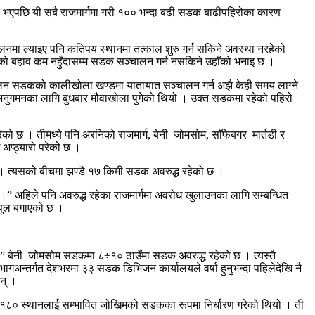
ुरु भएपछि यी सबै राजमार्गमा गरी १०० भन्दा बढी सडक बाढीपहिरोका कारण
चालनमा ल्याइए पनि कतिपय स्थानमा तत्काल शुरु गर्न सकिने अवस्था नरहेको
दीको बहाव कम नहुँदासम्म सडक सञ्चालन गर्न नसकिने उहाँको भनाइ छ ।
ग्लिन सडकको कालीखोला खण्डमा यातायात सञ्चालन गर्न अझै केही समय लाग्ने
 अनुगमनका लागि बुधबार मौवाखोला पुगेको थियो । उक्त सडकमा रहेको पहिरो
ेको छ । तीमध्ये पनि अरनिको राजमार्ग, बेनी–जोमसोम, साँफेबगर–मार्तडी र
 अप्ठ्यारो परेको छ ।
ो छ । त्यसको बीचमा झण्डै १७ किमी सडक अवरुद्ध रहेको छ ।
।” अहिले पनि अवरुद्ध रहेका राजमार्गमा अवरोध खुलाउनका लागि सम्बन्धित
पुल बगाएको छ ।
्छ ।” बेनी–जोमसोम सडकमा ८÷१० ठाउँमा सडक अवरुद्ध रहेको छ । त्यस्तै
ागअन्तर्गत देशभरमा ३३ सडक डिभिजन कार्यालयले वर्षा हुनुभन्दा पहिलेदेखि नै
न् ।
ले नै १८० स्थानलाई सम्भावित जोखिमको सडकका रूपमा निर्धारण गरेको थियो । ती