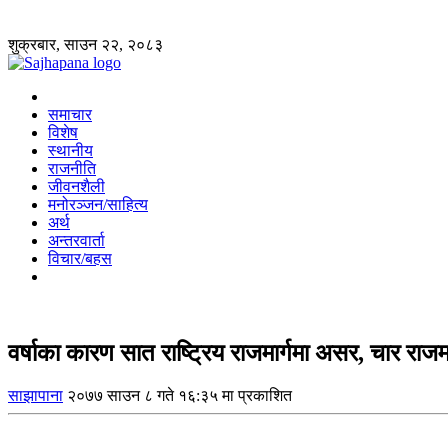
शुक्रबार, साउन २२, २०८३
समाचार
विशेष
स्थानीय
राजनीति
जीवनशैली
मनोरञ्जन/साहित्य
अर्थ
अन्तरवार्ता
विचार/बहस
वर्षाका कारण सात राष्ट्रिय राजमार्गमा असर, चार राजमार
साझापाना
२०७७ साउन ८ गते १६:३५ मा प्रकाशित