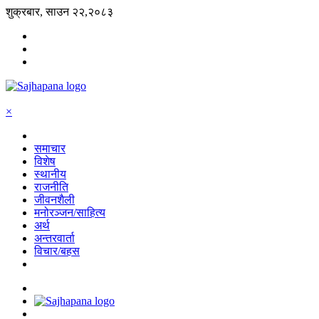
शुक्रबार, साउन २२,२०८३
×
समाचार
विशेष
स्थानीय
राजनीति
जीवनशैली
मनोरञ्जन/साहित्य
अर्थ
अन्तरवार्ता
विचार/बहस