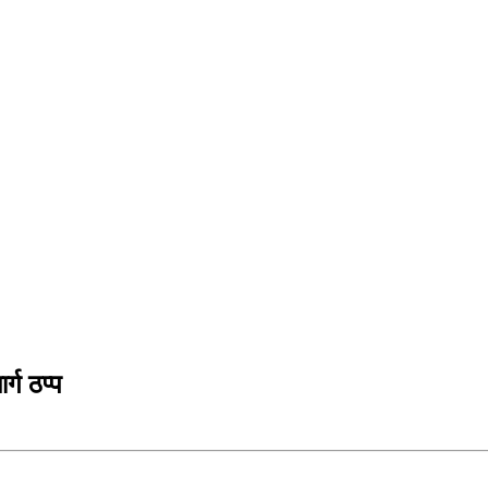
्ग ठप्प