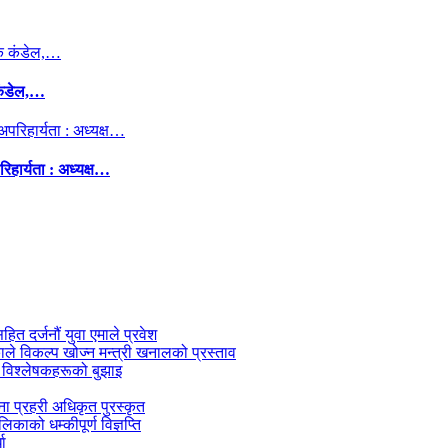
कंडेल,…
िहार्यता : अध्यक्ष…
सहित दर्जनौं युवा एमाले प्रवेश
काले विकल्प खोज्न मन्त्री खनालको प्रस्ताव
 विश्लेषकहरूको बुझाइ
जना प्रहरी अधिकृत पुरस्कृत
काको धम्कीपूर्ण विज्ञप्ति
धा