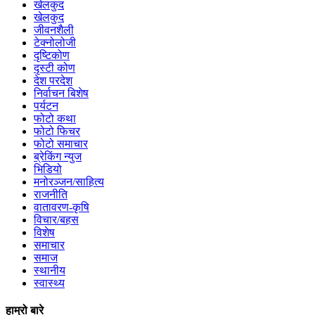
खेलकुद
खेलकुद
जीवनशैली
टेक्नोलोजी
दृष्टिकोण
दृस्टी कोण
देश परदेश
निर्वाचन बिशेष
पर्यटन
फोटो कथा
फोटो फिचर
फोटो समाचार
ब्रेकिंग न्युज
भिडियो
मनोरञ्जन/साहित्य
राजनीति
वातावरण-कृषि
विचार/बहस
विशेष
समाचार
समाज
स्थानीय
स्वास्थ्य
हाम्रो बारे