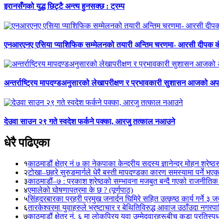
इरानसँगको युद्ध छिट्टै अन्त्य हुनसक्छ : ट्रम्प
एनआरएनए एसिया प्याशिफिक सम्मेलनको तयारी अन्तिम चरणमा- आरसी दीपक 
अन्तर्राष्ट्रिय मापदण्डअनुसारको लेखापरीक्षण र प्रभावकारी सुशासन आजको अपर
देउवा साउन २९ गते स्वदेश फर्कने पक्का, आरजु तत्काल नआउने
धेरै पढिएका
१
काठमाडौं क्षेत्र नं ७ का नेकपाका केन्द्रीय सदस्य ज्ञानेन्द्र मोहन श्रेष्ठ
२
टोखा–छहरे सुरुङमार्गले धेरै बस्ती मापदण्डका कारण समस्यामा पर्ने भए
३
काठमाडौं–७ : प्रकाश श्रेष्ठको सम्भावना मजबुत बन्दै गएको राजनीतिक
४
एमालेको घोषणापत्रमा के छ ? (पूर्णपाठ)
५
सिंहदरबारका प्रहरी प्रमुख जनार्दन घिमिरे सहित उत्कृष्ठ कार्य गर्ने ३ 
६
तारकेश्वरमा युवाहरुले भ्रष्टाचार र बेथितिविरुद्ध आवाज उठाँउदा नगरपालि
७
काठमाडौं क्षेत्र नं. ६ मा लोकप्रिय युवा उम्मेदवारहरूबीच कडा प्रतिस्पर्