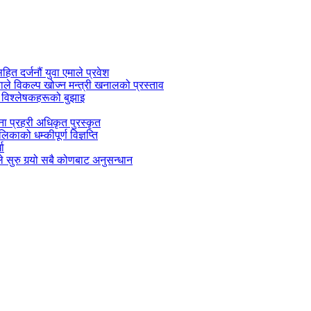
सहित दर्जनौं युवा एमाले प्रवेश
काले विकल्प खोज्न मन्त्री खनालको प्रस्ताव
 विश्लेषकहरूको बुझाइ
जना प्रहरी अधिकृत पुरस्कृत
काको धम्कीपूर्ण विज्ञप्ति
धा
 सुरु गर्‍यो सबै कोणबाट अनुसन्धान