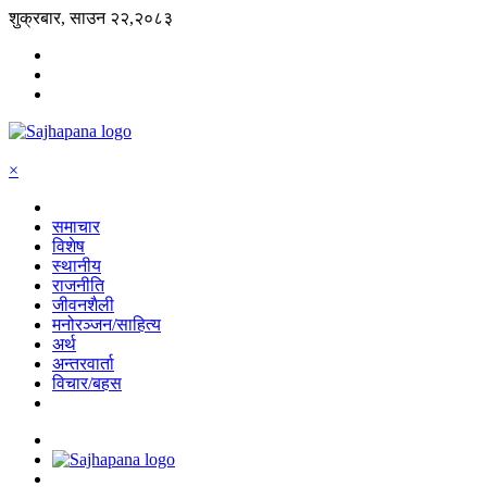
शुक्रबार, साउन २२,२०८३
×
समाचार
विशेष
स्थानीय
राजनीति
जीवनशैली
मनोरञ्जन/साहित्य
अर्थ
अन्तरवार्ता
विचार/बहस