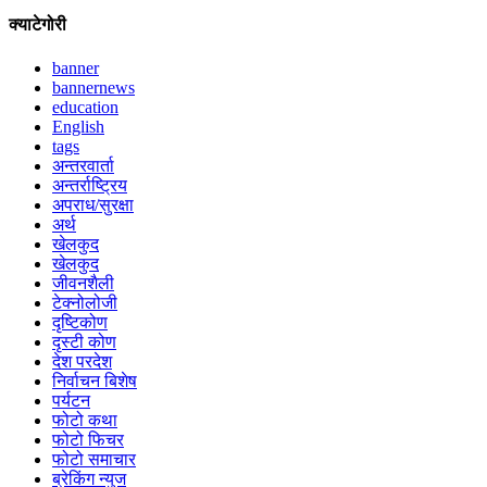
क्याटेगोरी
banner
bannernews
education
English
tags
अन्तरवार्ता
अन्तर्राष्ट्रिय
अपराध/सुरक्षा
अर्थ
खेलकुद
खेलकुद
जीवनशैली
टेक्नोलोजी
दृष्टिकोण
दृस्टी कोण
देश परदेश
निर्वाचन बिशेष
पर्यटन
फोटो कथा
फोटो फिचर
फोटो समाचार
ब्रेकिंग न्युज