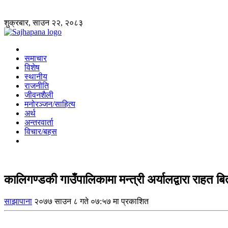
शुक्रबार, साउन २२, २०८३
समाचार
विशेष
स्थानीय
राजनीति
जीवनशैली
मनोरञ्जन/साहित्य
अर्थ
अन्तरवार्ता
विचार/बहस
कालिगण्डकी गाउँपालिकामा मन्त्री अर्यालद्वारा राहत ब
साझापाना
२०७७ साउन ८ गते ०७:५७ मा प्रकाशित