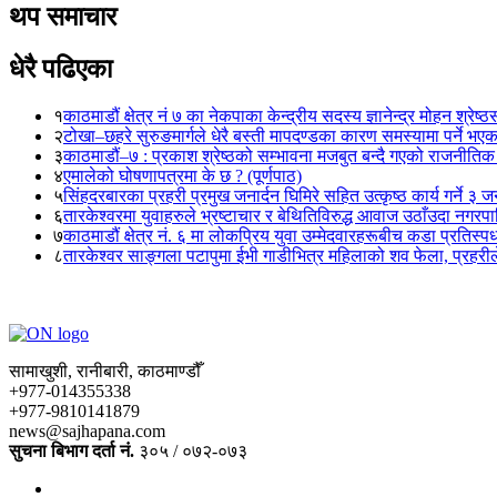
थप समाचार
धेरै पढिएका
१
काठमाडौं क्षेत्र नं ७ का नेकपाका केन्द्रीय सदस्य ज्ञानेन्द्र मोहन श्रेष्ठ
२
टोखा–छहरे सुरुङमार्गले धेरै बस्ती मापदण्डका कारण समस्यामा पर्ने भए
३
काठमाडौं–७ : प्रकाश श्रेष्ठको सम्भावना मजबुत बन्दै गएको राजनीतिक
४
एमालेको घोषणापत्रमा के छ ? (पूर्णपाठ)
५
सिंहदरबारका प्रहरी प्रमुख जनार्दन घिमिरे सहित उत्कृष्ठ कार्य गर्ने ३ 
६
तारकेश्वरमा युवाहरुले भ्रष्टाचार र बेथितिविरुद्ध आवाज उठाँउदा नगरपालि
७
काठमाडौं क्षेत्र नं. ६ मा लोकप्रिय युवा उम्मेदवारहरूबीच कडा प्रतिस्पर्
८
तारकेश्वर साङ्गला पटापुमा ईभी गाडीभित्र महिलाको शव फेला, प्रहरीले
सामाखुशी, रानीबारी, काठमाण्डौँ
+977-014355338
+977-9810141879
news@sajhapana.com
सुचना बिभाग दर्ता नं.
३०५ / ०७२-०७३