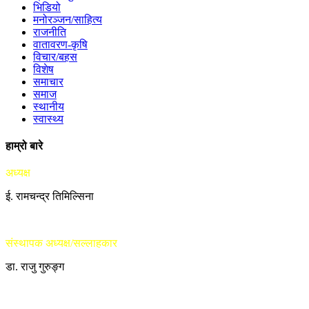
भिडियो
मनोरञ्जन/साहित्य
राजनीति
वातावरण-कृषि
विचार/बहस
विशेष
समाचार
समाज
स्थानीय
स्वास्थ्य
हाम्रो बारे
अध्यक्ष
ई. रामचन्द्र तिमिल्सिना
संस्थापक अध्यक्ष/सल्लाहकार
डा. राजु गुरुङ्ग