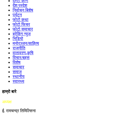
दृस्टी कोण
देश परदेश
निर्वाचन बिशेष
पर्यटन
फोटो कथा
फोटो फिचर
फोटो समाचार
ब्रेकिंग न्युज
भिडियो
मनोरञ्जन/साहित्य
राजनीति
वातावरण-कृषि
विचार/बहस
विशेष
समाचार
समाज
स्थानीय
स्वास्थ्य
हाम्रो बारे
अध्यक्ष
ई. रामचन्द्र तिमिल्सिना