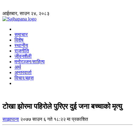
आईतबार, साउन २४, २०८३
समाचार
विशेष
स्थानीय
राजनीति
जीवनशैली
मनोरञ्जन/साहित्य
अर्थ
अन्तरवार्ता
विचार/बहस
टोखा झोरमा पहिरोले पुरिएर दुई जना बच्चाको मृत्यु
साझापाना
२०७७ साउन ६ गते १८:२२ मा प्रकाशित