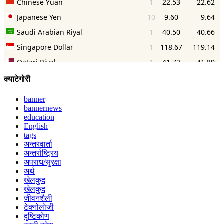
क्याटेगोरी
banner
bannernews
education
English
tags
अन्तरवार्ता
अन्तर्राष्ट्रिय
अपराध/सुरक्षा
अर्थ
खेलकुद
खेलकुद
जीवनशैली
टेक्नोलोजी
दृष्टिकोण