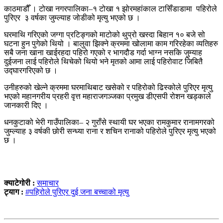
काठमाडौँ । टोखा नगरपालिका–१ टोखा १ झोरमहांकाल टासिँडाडामा पहिरोले
पुरिएर ३ वर्षका जुम्ल्याह जोडीको मृत्यु भएको छ ।
घरमाथि गरिएको जग्गा प्रटिङ्गको माटोको थुप्रो खस्दा बिहान १० बजे सो
घटना हुन पुगेको थियो । बालुवा झिक्ने क्रममा खोलामा काम गरिरहेका व्यतिहरु
सबै जना खाना खाईरहदा पहिरो गएको र भागदौड गर्दा भाग्न नसकि जुम्याह
दुईजना लाई पहिरोले थिचेको थियो भने मृतको आमा लाई पहिरोवाट जिबितै
उद्घारगरिएको छ ।
उनीहरुको खेल्ने क्रममा घरमाथिबाट खसेको र पहिरोको ढिस्कोले पुरिएर मृत्यु
भएको महानगरीय प्रहरी वृत्त महाराजगञ्जका प्रमुख डीएसपी रोशन खड्काले
जानकारी दिए ।
धनकुटाको भेरी गाउँपालिका– २ गुराँसे स्थायी घर भएका रामकुमार रानामगरको
जुम्ल्याह ३ वर्षकी छोरी सन्ध्या राना र शचिन रानाको पहिरोले पुरिएर मृत्यु भएको
छ ।
क्याटेगोरी :
समाचार
ट्याग :
#पहिरोले पुरिएर दुई जना बच्चाको मृत्यु