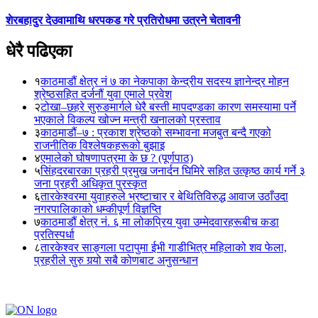
शेरबहादुर देउवामाथि धरपकड गरे प्रतिरोधमा उत्रने चेतावनी
धेरै पढिएका
१
काठमाडौं क्षेत्र नं ७ का नेकपाका केन्द्रीय सदस्य ज्ञानेन्द्र मोहन
श्रेष्ठसहित दर्जनौं युवा एमाले प्रवेश
२
टोखा–छहरे सुरुङमार्गले धेरै बस्ती मापदण्डका कारण समस्यामा पर्ने
भएकाले विकल्प खोज्न मन्त्री खनालको प्रस्ताव
३
काठमाडौं–७ : प्रकाश श्रेष्ठको सम्भावना मजबुत बन्दै गएको
राजनीतिक विश्लेषकहरूको बुझाइ
४
एमालेको घोषणापत्रमा के छ ? (पूर्णपाठ)
५
सिंहदरबारका प्रहरी प्रमुख जनार्दन घिमिरे सहित उत्कृष्ठ कार्य गर्ने ३
जना प्रहरी अधिकृत पुरस्कृत
६
तारकेश्वरमा युवाहरुले भ्रष्टाचार र बेथितिविरुद्ध आवाज उठाँउदा
नगरपालिकाको धम्कीपूर्ण विज्ञप्ति
७
काठमाडौं क्षेत्र नं. ६ मा लोकप्रिय युवा उम्मेदवारहरूबीच कडा
प्रतिस्पर्धा
८
तारकेश्वर साङ्गला पटापुमा ईभी गाडीभित्र महिलाको शव फेला,
प्रहरीले सुरु गर्‍यो सबै कोणबाट अनुसन्धान