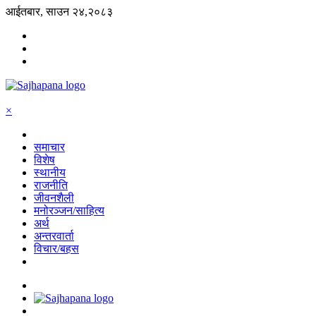
आईतबार, साउन २४,२०८३
×
समाचार
विशेष
स्थानीय
राजनीति
जीवनशैली
मनोरञ्जन/साहित्य
अर्थ
अन्तरवार्ता
विचार/बहस