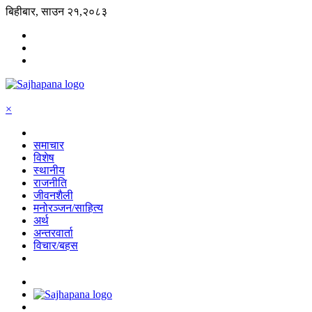
बिहीबार, साउन २१,२०८३
×
समाचार
विशेष
स्थानीय
राजनीति
जीवनशैली
मनोरञ्जन/साहित्य
अर्थ
अन्तरवार्ता
विचार/बहस