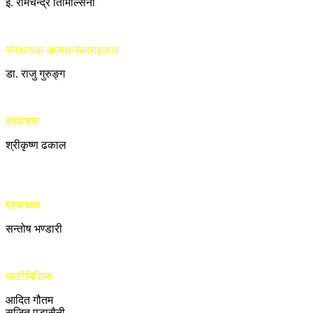
ई. रामचन्द्र तिमिल्सिना
संस्थापक अध्यक्ष/सल्लाहकार
डा. राजु गुरुङ्ग
सम्पादक
श्रीकृष्ण ढकाल
प्रबन्धक
सन्तोष भण्डारी
मल्टीमिडिया
आदित गौतम
सुजित पुडासैनी