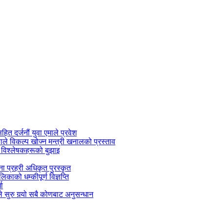
सहित दर्जनौं युवा एमाले प्रवेश
काले विकल्प खोज्न मन्त्री खनालको प्रस्ताव
 विश्लेषकहरूको बुझाइ
जना प्रहरी अधिकृत पुरस्कृत
काको धम्कीपूर्ण विज्ञप्ति
धा
 सुरु गर्‍यो सबै कोणबाट अनुसन्धान