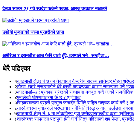
देउवा साउन २९ गते स्वदेश फर्कने पक्का, आरजु तत्काल नआउने
उद्योगी मुन्दडाको घरमा प्रहरीको छापा
अमेरिका र इरानबीच आज फेरि वार्ता हुँदै, ट्रम्पले भने– सम्झौता…
धेरै पढिएका
१
काठमाडौं क्षेत्र नं ७ का नेकपाका केन्द्रीय सदस्य ज्ञानेन्द्र मोहन श्रेष्ठ
२
टोखा–छहरे सुरुङमार्गले धेरै बस्ती मापदण्डका कारण समस्यामा पर्ने भए
३
काठमाडौं–७ : प्रकाश श्रेष्ठको सम्भावना मजबुत बन्दै गएको राजनीतिक
४
एमालेको घोषणापत्रमा के छ ? (पूर्णपाठ)
५
सिंहदरबारका प्रहरी प्रमुख जनार्दन घिमिरे सहित उत्कृष्ठ कार्य गर्ने ३ 
६
तारकेश्वरमा युवाहरुले भ्रष्टाचार र बेथितिविरुद्ध आवाज उठाँउदा नगरपालि
७
काठमाडौं क्षेत्र नं. ६ मा लोकप्रिय युवा उम्मेदवारहरूबीच कडा प्रतिस्पर्
८
तारकेश्वर साङ्गला पटापुमा ईभी गाडीभित्र महिलाको शव फेला, प्रहरीले