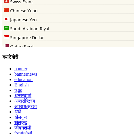
क्याटेगोरी
banner
bannernews
education
English
tags
अन्तरवार्ता
अन्तर्राष्ट्रिय
अपराध/सुरक्षा
अर्थ
खेलकुद
खेलकुद
जीवनशैली
टेक्नोलोजी