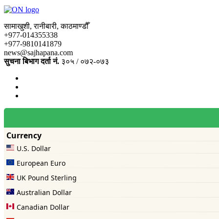
सामाखुशी, रानीबारी, काठमाण्डौँ
+977-014355338
+977-9810141879
news@sajhapana.com
सुचना बिभाग दर्ता नं.
३०५ / ०७२-०७३