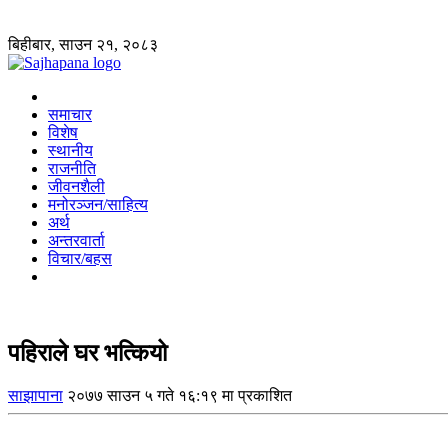
बिहीबार, साउन २१, २०८३
समाचार
विशेष
स्थानीय
राजनीति
जीवनशैली
मनोरञ्जन/साहित्य
अर्थ
अन्तरवार्ता
विचार/बहस
पहिराले घर भत्कियो
साझापाना
२०७७ साउन ५ गते १६:१९ मा प्रकाशित