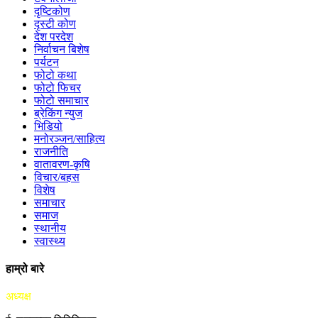
दृष्टिकोण
दृस्टी कोण
देश परदेश
निर्वाचन बिशेष
पर्यटन
फोटो कथा
फोटो फिचर
फोटो समाचार
ब्रेकिंग न्युज
भिडियो
मनोरञ्जन/साहित्य
राजनीति
वातावरण-कृषि
विचार/बहस
विशेष
समाचार
समाज
स्थानीय
स्वास्थ्य
हाम्रो बारे
अध्यक्ष