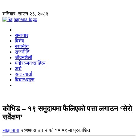
शनिबार, साउन २३, २०८३
समाचार
विशेष
स्थानीय
राजनीति
जीवनशैली
मनोरञ्जन/साहित्य
अर्थ
अन्तरवार्ता
विचार/बहस
कोभिड – १९ समुदायमा फैलिएको पत्ता लगाउन ‘सेरो
सर्वेक्षण’
साझापाना
२०७७ साउन ५ गते १५:५९ मा प्रकाशित