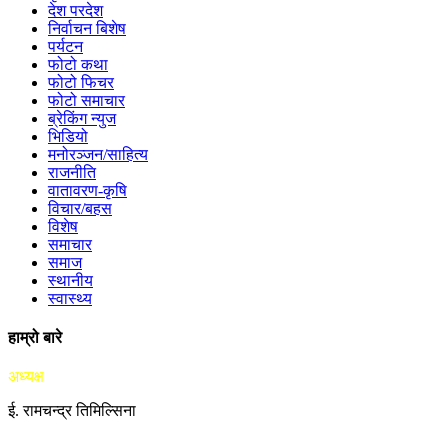
देश परदेश
निर्वाचन बिशेष
पर्यटन
फोटो कथा
फोटो फिचर
फोटो समाचार
ब्रेकिंग न्युज
भिडियो
मनोरञ्जन/साहित्य
राजनीति
वातावरण-कृषि
विचार/बहस
विशेष
समाचार
समाज
स्थानीय
स्वास्थ्य
हाम्रो बारे
अध्यक्ष
ई. रामचन्द्र तिमिल्सिना