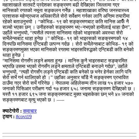
महाशाखाले सातवटै प्रदेशका सङ्क्रमण बढी देखिएका जिल्लामा गएर
मानिसको रगतको नमूना सङ्कलन गर्नेछ । महाशाखाका वरिष्ठ जनस्वास्थ्य
प्रशासक महेन्द्रध्वज अधिकारीले सेरो सर्वेक्षण गर्नका लागि अन्तिम तयारीमा
रहेको बताउनुभयो । “कोभिड– १९ को सङ्क्रमणबाट कति मानिस आफैँ नै
सञ्चो भएका छन् । उनीहरुको सङ्क्रमण भए÷नभएको हामीलाई थाहा छैन”,
उहाँले भन्नुभयो, “त्यसैले त्यस्ता मानिसमा रहेको भाइरसको अवस्था सेरो
सर्भेलेन्सबाट थाहा हुनेछ ।” कोभिड– १९ को भाइरसको सङक्रमणको १४
दिनपछि मानिसमा एन्टिबडी उत्पन्न गर्दछ । सेरो सर्भेलेन्सबाट कोभिड– १९ को
सङ्क्रमणमुक्त भएका मानिसको रगतमा भाइरसविरुद्धको एन्टिबडी कति बनेको
थाहा हुनेछ ।
“मानिसमा रोगसँग लड्ने क्षमता हुन्छ । मानिस कुनै भाइरसबाट सङ्क्रमित
भएपछि उसमा भएको रोगसँग लड्ने क्षमताले एन्टिबडी बनाउने गर्दछ”, उहाँले
भन्नुभयो, “त्यही रोगसँग लड्ने एन्टिबडी कति बनेको छ भनेर हेर्नका लागि पनि
सेरो सर्भे गर्न थालिएको हो ।” उहाँका अनुसार चाँडै नै सङ्क्रमण प्रभावित
ठाउँमा गएर सेरो सर्भे गरिनेछ । नेपालमा अहिलेसम्म तीन लाख १५ हजार ५७०
जनाको पिसिआर परीक्षण गर्दा १७ हजार ६५८ जनामा सङ्क्रमण देखिएको छ ।
यस्तै ११ हजार ६९५ जना सङ्क्रमणबाट मुक्त भइसकेका छन् भने ४० जनाको
सङ्क्रमणबाट मृत्यु भएको छ । –––
क्याटेगोरी :
समाचार
ट्याग :
#covi19