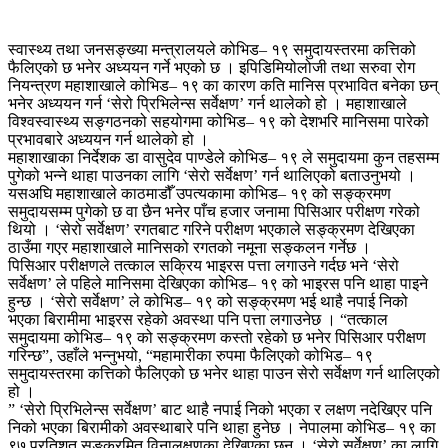
स्वास्थ्य तथा जनसङ्ख्या मन्त्रालयले कोभिड– १९ समुदायस्तरमा कत्तिको
फैलिएको छ भनेर अध्ययन गर्ने भएको छ । इपिडिमियोलोजी तथा सरुवा रोग
नियन्त्रण महाशाखाले कोभिड– १९ का कारण कति मानिस प्रभावित बनेका छन्
भनेर अध्ययन गर्न ‘सेरो प्रिभिलेन्स सर्वेक्षण’ गर्न थालेको हो । महाशाखाले
विश्वस्वास्थ्य सङ्गठनको सहयोगमा कोभिड– १९ को देशभरि मानिसमा पारेको
प्रभावबारे अध्ययन गर्न थालेको हो ।
महाशाखाका निर्देशक डा वासुदेव पाण्डेले कोभिड– १९ ले समुदायमा कुन तहसम्म
पुगेको भन्ने थाहा पाउनका लागि ‘सेरो सर्वेक्षण’ गर्न थालिएको बताउनुभयो ।
यसअघि महाशाखाले काठमाडौँ उपत्यकामा कोभिड– १९ को सङ्क्रमण
समुदायसम्म पुगेको छ वा छैन भनेर पाँच हजार जनामा पिसिआर परीक्षण गरेको
थियो । ‘सेरो सर्वेक्षण’ रगतबाट गरिने परीक्षण भएकाले सङ्क्रमण देखिएका
ठाउँमा गएर महाशाखाले मानिसको रगतको नमूना सङ्कलन गर्नेछ ।
पिसिआर परीक्षणले तत्काल सक्रिय भाइरस पत्ता लगाउने गर्दछ भने ‘सेरो
सर्वेक्षण’ ले पहिले मानिसमा देखिएका कोभिड– १९ को भाइरस पनि थाहा पाइने
हुन्छ । ‘सेरो सर्वेक्षण’ ले कोभिड– १९ को सङ्क्रमण भई थाहै नपाई निको
भएका बिरामीमा भाइरस रहेको अवस्था पनि पत्ता लगाउनेछ । “तत्काल
समुदायमा कोभिड– १९ को सङ्क्रमण कस्तो रहेको छ भनेर पिसिआर परीक्षण
गरिन्छ”, उहाँले भन्नुभयो, “महामारीका रुपमा फैलिएको कोभिड– १९
समुदायस्तरमा कत्तिको फैलिएको छ भनेर थाहा पाउन सेरो सर्वेक्षण गर्न थालिएको
हो ।
” ‘सेरो प्रिभिलेन्स सर्वेक्षण’ बाट थाहै नपाई निको भएका र लक्षण नदेखिएर पनि
निको भएका बिरामीको अवस्थाबारे पनि थाहा हुनेछ । नेपालमा कोभिड– १९ का
९७ प्रतिशत सङ्क्रमित विनालक्षणका देखिएका छन् । ‘सेरो सर्वेक्षण’ का लागि