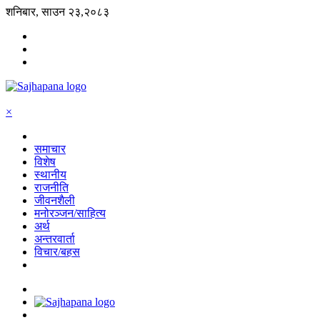
शनिबार, साउन २३,२०८३
×
समाचार
विशेष
स्थानीय
राजनीति
जीवनशैली
मनोरञ्जन/साहित्य
अर्थ
अन्तरवार्ता
विचार/बहस