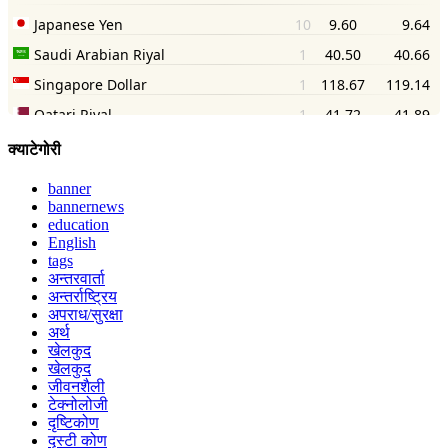
क्याटेगोरी
banner
bannernews
education
English
tags
अन्तरवार्ता
अन्तर्राष्ट्रिय
अपराध/सुरक्षा
अर्थ
खेलकुद
खेलकुद
जीवनशैली
टेक्नोलोजी
दृष्टिकोण
दृस्टी कोण