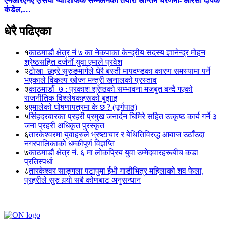
एनआरएनए एसिया प्याशिफिक सम्मेलनको तयारी अन्तिम चरणमा- आरसी दीपक
कंडेल,…
धेरै पढिएका
१
काठमाडौं क्षेत्र नं ७ का नेकपाका केन्द्रीय सदस्य ज्ञानेन्द्र मोहन
श्रेष्ठसहित दर्जनौं युवा एमाले प्रवेश
२
टोखा–छहरे सुरुङमार्गले धेरै बस्ती मापदण्डका कारण समस्यामा पर्ने
भएकाले विकल्प खोज्न मन्त्री खनालको प्रस्ताव
३
काठमाडौं–७ : प्रकाश श्रेष्ठको सम्भावना मजबुत बन्दै गएको
राजनीतिक विश्लेषकहरूको बुझाइ
४
एमालेको घोषणापत्रमा के छ ? (पूर्णपाठ)
५
सिंहदरबारका प्रहरी प्रमुख जनार्दन घिमिरे सहित उत्कृष्ठ कार्य गर्ने ३
जना प्रहरी अधिकृत पुरस्कृत
६
तारकेश्वरमा युवाहरुले भ्रष्टाचार र बेथितिविरुद्ध आवाज उठाँउदा
नगरपालिकाको धम्कीपूर्ण विज्ञप्ति
७
काठमाडौं क्षेत्र नं. ६ मा लोकप्रिय युवा उम्मेदवारहरूबीच कडा
प्रतिस्पर्धा
८
तारकेश्वर साङ्गला पटापुमा ईभी गाडीभित्र महिलाको शव फेला,
प्रहरीले सुरु गर्‍यो सबै कोणबाट अनुसन्धान