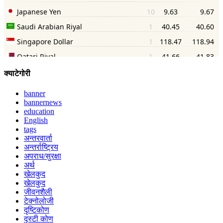
क्याटेगोरी
banner
bannernews
education
English
tags
अन्तरवार्ता
अन्तर्राष्ट्रिय
अपराध/सुरक्षा
अर्थ
खेलकुद
खेलकुद
जीवनशैली
टेक्नोलोजी
दृष्टिकोण
दृस्टी कोण