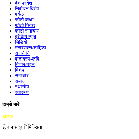
देश परदेश
निर्वाचन बिशेष
पर्यटन
फोटो कथा
फोटो फिचर
फोटो समाचार
ब्रेकिंग न्युज
भिडियो
मनोरञ्जन/साहित्य
राजनीति
वातावरण-कृषि
विचार/बहस
विशेष
समाचार
समाज
स्थानीय
स्वास्थ्य
हाम्रो बारे
अध्यक्ष
ई. रामचन्द्र तिमिल्सिना