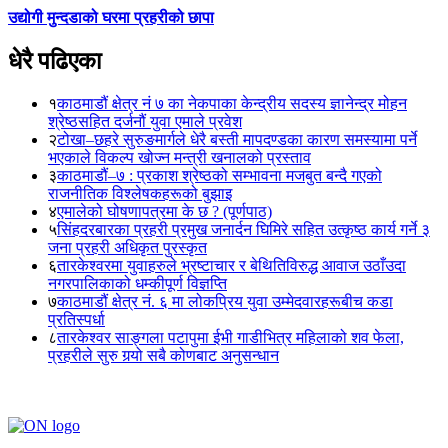
उद्योगी मुन्दडाको घरमा प्रहरीको छापा
धेरै पढिएका
१
काठमाडौं क्षेत्र नं ७ का नेकपाका केन्द्रीय सदस्य ज्ञानेन्द्र मोहन
श्रेष्ठसहित दर्जनौं युवा एमाले प्रवेश
२
टोखा–छहरे सुरुङमार्गले धेरै बस्ती मापदण्डका कारण समस्यामा पर्ने
भएकाले विकल्प खोज्न मन्त्री खनालको प्रस्ताव
३
काठमाडौं–७ : प्रकाश श्रेष्ठको सम्भावना मजबुत बन्दै गएको
राजनीतिक विश्लेषकहरूको बुझाइ
४
एमालेको घोषणापत्रमा के छ ? (पूर्णपाठ)
५
सिंहदरबारका प्रहरी प्रमुख जनार्दन घिमिरे सहित उत्कृष्ठ कार्य गर्ने ३
जना प्रहरी अधिकृत पुरस्कृत
६
तारकेश्वरमा युवाहरुले भ्रष्टाचार र बेथितिविरुद्ध आवाज उठाँउदा
नगरपालिकाको धम्कीपूर्ण विज्ञप्ति
७
काठमाडौं क्षेत्र नं. ६ मा लोकप्रिय युवा उम्मेदवारहरूबीच कडा
प्रतिस्पर्धा
८
तारकेश्वर साङ्गला पटापुमा ईभी गाडीभित्र महिलाको शव फेला,
प्रहरीले सुरु गर्‍यो सबै कोणबाट अनुसन्धान