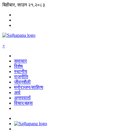
बिहीबार, साउन २१,२०८३
×
समाचार
विशेष
स्थानीय
राजनीति
जीवनशैली
मनोरञ्जन/साहित्य
अर्थ
अन्तरवार्ता
विचार/बहस