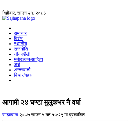
बिहीबार, साउन २१, २०८३
समाचार
विशेष
स्थानीय
राजनीति
जीवनशैली
मनोरञ्जन/साहित्य
अर्थ
अन्तरवार्ता
विचार/बहस
आगामी २४ घण्टा मुलुकभर नै वर्षा
साझापाना
२०७७ साउन ५ गते १५:२९ मा प्रकाशित