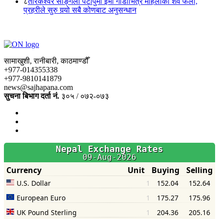
८
तारकेश्वर साङ्गला पटापुमा ईभी गाडीभित्र महिलाको शव फेला,
प्रहरीले सुरु गर्‍यो सबै कोणबाट अनुसन्धान
सामाखुशी, रानीबारी, काठमाण्डौँ
+977-014355338
+977-9810141879
news@sajhapana.com
सुचना बिभाग दर्ता नं.
३०५ / ०७२-०७३