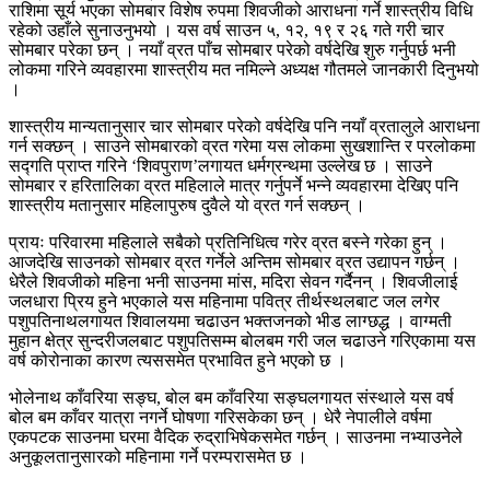
राशिमा सूर्य भएका सोमबार विशेष रुपमा शिवजीको आराधना गर्ने शास्त्रीय विधि
रहेको उहाँले सुनाउनुभयो । यस वर्ष साउन ५, १२, १९ र २६ गते गरी चार
सोमबार परेका छन् । नयाँ व्रत पाँच सोमबार परेको वर्षदेखि शुरु गर्नुपर्छ भनी
लोकमा गरिने व्यवहारमा शास्त्रीय मत नमिल्ने अध्यक्ष गौतमले जानकारी दिनुभयो
।
शास्त्रीय मान्यतानुसार चार सोमबार परेको वर्षदेखि पनि नयाँ व्रतालुले आराधना
गर्न सक्छन् । साउने सोमबारको व्रत गरेमा यस लोकमा सुखशान्ति र परलोकमा
सद्गति प्राप्त गरिने ‘शिवपुराण’लगायत धर्मग्रन्थमा उल्लेख छ । साउने
सोमबार र हरितालिका व्रत महिलाले मात्र गर्नुपर्ने भन्ने व्यवहारमा देखिए पनि
शास्त्रीय मतानुसार महिलापुरुष दुवैले यो व्रत गर्न सक्छन् ।
प्रायः परिवारमा महिलाले सबैको प्रतिनिधित्व गरेर व्रत बस्ने गरेका हुन् ।
आजदेखि साउनको सोमबार व्रत गर्नेले अन्तिम सोमबार व्रत उद्यापन गर्छन् ।
धेरैले शिवजीको महिना भनी साउनमा मांस, मदिरा सेवन गर्दैनन् । शिवजीलाई
जलधारा प्रिय हुने भएकाले यस महिनामा पवित्र तीर्थस्थलबाट जल लगेर
पशुपतिनाथलगायत शिवालयमा चढाउन भक्तजनको भीड लाग्छद्ध । वाग्मती
मुहान क्षेत्र सुन्दरीजलबाट पशुपतिसम्म बोलबम गरी जल चढाउने गरिएकामा यस
वर्ष कोरोनाका कारण त्यससमेत प्रभावित हुने भएको छ ।
भोलेनाथ काँवरिया सङ्घ, बोल बम काँवरिया सङ्घलगायत संस्थाले यस वर्ष
बोल बम काँवर यात्रा नगर्ने घोषणा गरिसकेका छन् । धेरै नेपालीले वर्षमा
एकपटक साउनमा घरमा वैदिक रुद्राभिषेकसमेत गर्छन् । साउनमा नभ्याउनेले
अनुकूलतानुसारको महिनामा गर्ने परम्परासमेत छ ।