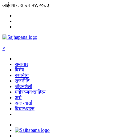
आईतबार, साउन २४,२०८३
×
समाचार
विशेष
स्थानीय
राजनीति
जीवनशैली
मनोरञ्जन/साहित्य
अर्थ
अन्तरवार्ता
विचार/बहस