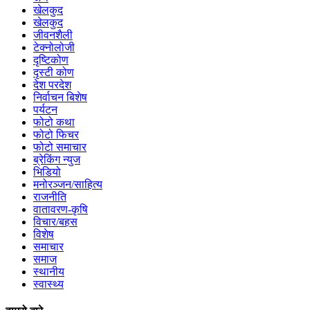
खेलकुद
खेलकुद
जीवनशैली
टेक्नोलोजी
दृष्टिकोण
दृस्टी कोण
देश परदेश
निर्वाचन बिशेष
पर्यटन
फोटो कथा
फोटो फिचर
फोटो समाचार
ब्रेकिंग न्युज
भिडियो
मनोरञ्जन/साहित्य
राजनीति
वातावरण-कृषि
विचार/बहस
विशेष
समाचार
समाज
स्थानीय
स्वास्थ्य