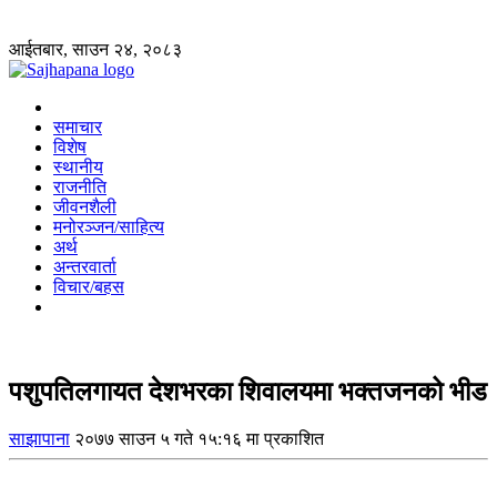
आईतबार, साउन २४, २०८३
समाचार
विशेष
स्थानीय
राजनीति
जीवनशैली
मनोरञ्जन/साहित्य
अर्थ
अन्तरवार्ता
विचार/बहस
पशुपतिलगायत देशभरका शिवालयमा भक्तजनको भीड
साझापाना
२०७७ साउन ५ गते १५:१६ मा प्रकाशित