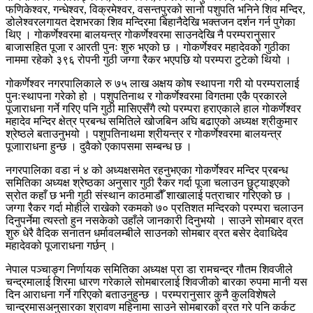
फणिकेश्वर, गन्धेश्वर, विक्रमेश्वर, वसन्तपुरको सानो पशुपति भनिने शिव मन्दिर,
डोलेश्वरलगायत देशभरका शिव मन्दिरमा बिहानैदेखि भक्तजन दर्शन गर्न पुगेका
थिए । गोकर्णेश्वरमा बालयन्त्र गोकर्णेश्वरमा साउनदेखि नै परम्परानुसार
बाजासहित पूजा र आरती पुनः शुरु भएको छ । गोकर्णेश्वर महादेवको गुठीका
नाममा रहेको ३९६ रोपनी गुठी जग्गा रैकर भएपछि यो परम्परा टुटेको थियो ।
गोकर्णेश्वर नगरपालिकाले रु ७५ लाख अक्षय कोष स्थापना गरी यो परम्परालाई
पुनःस्थापना गरेको हो । पशुपतिनाथ र गोकर्णेश्वरमा विगतमा एकै प्रकारले
पूजाराधना गर्ने गरिए पनि गुठी मासिएसँगै त्यो परम्परा हराएकाले हाल गोकर्णेश्वर
महादेव मन्दिर क्षेत्र प्रबन्ध समितिले खोजबिन अघि बढाएको अध्यक्ष श्रीकुमार
श्रेष्ठले बताउनुभयो । पशुपतिनाथमा श्रीयन्त्र र गोकर्णेश्वरमा बालयन्त्र
पूजााराधना हुन्छ । दुवैको एकापसमा सम्बन्ध छ ।
नगरपालिका वडा नं ४ को अध्यक्षसमेत रहनुभएका गोकर्णेश्वर मन्दिर प्रबन्ध
समितिका अध्यक्ष श्रेष्ठका अनुसार गुठी रैकर गर्दा पूजा चलाउन छुट्याइएको
स्रोत कहाँ छ भनी गुठी संस्थान काठमाडौँ शाखालाई पत्राचार गरिएको छ ।
जग्गा रैकर गर्दा मोहीले राखेको रकमको ७० प्रतिशत मन्दिरको परम्परा चलाउन
दिनुपर्नेमा त्यस्तो हुन नसकेको उहाँले जानकारी दिनुभयो । साउने सोमबार व्रत
शुरु धेरै वैदिक सनातन धर्मावलम्बीले साउनको सोमबार व्रत बसेर देवाधिदेव
महादेवको पूजाराधना गर्छन् ।
नेपाल पञ्चाङ्ग निर्णायक समितिका अध्यक्ष प्रा डा रामचन्द्र गौतम शिवजीले
चन्द्रमालाई शिरमा धारण गरेकाले सोमबारलाई शिवजीको बारका रुपमा मानी यस
दिन आराधना गर्ने गरिएको बताउनुहुन्छ । परम्परानुसार कुनै कुलविशेषले
चान्द्रमासअनुसारका श्रावण महिनामा साउने सोमबारको व्रत गरे पनि कर्कट