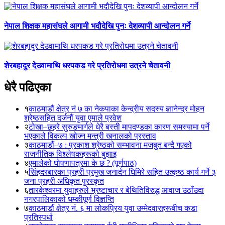
नेपाल शिक्षक महासंघले आगामी भदौदेखि पुनः देशव्यापी आन्दोलन गर्ने
शेरबहादुर देउवामाथि धरपकड गरे प्रतिरोधमा उत्रने चेतावनी
धेरै पढिएका
१
काठमाडौं क्षेत्र नं ७ का नेकपाका केन्द्रीय सदस्य ज्ञानेन्द्र मोहन
श्रेष्ठसहित दर्जनौं युवा एमाले प्रवेश
२
टोखा–छहरे सुरुङमार्गले धेरै बस्ती मापदण्डका कारण समस्यामा पर्ने
भएकाले विकल्प खोज्न मन्त्री खनालको प्रस्ताव
३
काठमाडौं–७ : प्रकाश श्रेष्ठको सम्भावना मजबुत बन्दै गएको
राजनीतिक विश्लेषकहरूको बुझाइ
४
एमालेको घोषणापत्रमा के छ ? (पूर्णपाठ)
५
सिंहदरबारका प्रहरी प्रमुख जनार्दन घिमिरे सहित उत्कृष्ठ कार्य गर्ने ३
जना प्रहरी अधिकृत पुरस्कृत
६
तारकेश्वरमा युवाहरुले भ्रष्टाचार र बेथितिविरुद्ध आवाज उठाँउदा
नगरपालिकाको धम्कीपूर्ण विज्ञप्ति
७
काठमाडौं क्षेत्र नं. ६ मा लोकप्रिय युवा उम्मेदवारहरूबीच कडा
प्रतिस्पर्धा