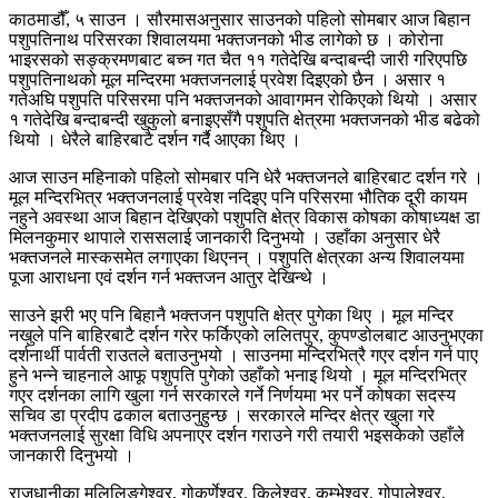
काठमाडौँ, ५ साउन । सौरमासअनुसार साउनको पहिलो सोमबार आज बिहान
पशुपतिनाथ परिसरका शिवालयमा भक्तजनको भीड लागेको छ । कोरोना
भाइरसको सङ्क्रमणबाट बच्न गत चैत ११ गतेदेखि बन्दाबन्दी जारी गरिएपछि
पशुपतिनाथको मूल मन्दिरमा भक्तजनलाई प्रवेश दिइएको छैन । असार १
गतेअघि पशुपति परिसरमा पनि भक्तजनको आवागमन रोकिएको थियो । असार
१ गतेदेखि बन्दाबन्दी खुकुलो बनाइएसँगै पशुपति क्षेत्रमा भक्तजनको भीड बढेको
थियो । धेरैले बाहिरबाटै दर्शन गर्दै आएका थिए ।
आज साउन महिनाको पहिलो सोमबार पनि धेरै भक्तजनले बाहिरबाट दर्शन गरे ।
मूल मन्दिरभित्र भक्तजनलाई प्रवेश नदिइए पनि परिसरमा भौतिक दूरी कायम
नहुने अवस्था आज बिहान देखिएको पशुपति क्षेत्र विकास कोषका कोषाध्यक्ष डा
मिलनकुमार थापाले राससलाई जानकारी दिनुभयो । उहाँका अनुसार धेरै
भक्तजनले मास्कसमेत लगाएका थिएनन् । पशुपति क्षेत्रका अन्य शिवालयमा
पूजा आराधना एवं दर्शन गर्न भक्तजन आतुर देखिन्थे ।
साउने झरी भए पनि बिहानै भक्तजन पशुपति क्षेत्र पुगेका थिए । मूल मन्दिर
नखुले पनि बाहिरबाटै दर्शन गरेर फर्किएको ललितपुर, कुपण्डोलबाट आउनुभएका
दर्शनार्थी पार्वती राउतले बताउनुभयो । साउनमा मन्दिरभित्रै गएर दर्शन गर्न पाए
हुने भन्ने चाहनाले आफू पशुपति पुगेको उहाँको भनाइ थियो । मूल मन्दिरभित्र
गएर दर्शनका लागि खुला गर्न सरकारले गर्ने निर्णयमा भर पर्ने कोषका सदस्य
सचिव डा प्रदीप ढकाल बताउनुहुन्छ । सरकारले मन्दिर क्षेत्र खुला गरे
भक्तजनलाई सुरक्षा विधि अपनाएर दर्शन गराउने गरी तयारी भइसकेको उहाँले
जानकारी दिनुभयो ।
राजधानीका मलिलिङ्गेश्वर, गोकर्णेश्वर, किलेश्वर, कुम्भेश्वर, गोपालेश्वर,