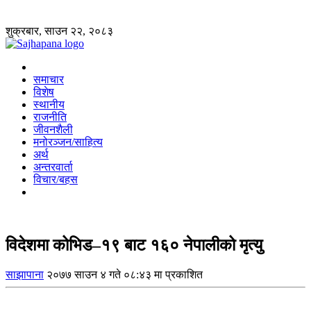
शुक्रबार, साउन २२, २०८३
समाचार
विशेष
स्थानीय
राजनीति
जीवनशैली
मनोरञ्जन/साहित्य
अर्थ
अन्तरवार्ता
विचार/बहस
विदेशमा कोभिड–१९ बाट १६० नेपालीको मृत्यु
साझापाना
२०७७ साउन ४ गते ०८:४३ मा प्रकाशित