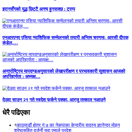
इरानसँगको युद्ध छिट्टै अन्त्य हुनसक्छ : ट्रम्प
एनआरएनए एसिया प्याशिफिक सम्मेलनको तयारी अन्तिम चरणमा- आरसी दीपक
कंडेल,…
अन्तर्राष्ट्रिय मापदण्डअनुसारको लेखापरीक्षण र प्रभावकारी सुशासन आजको
अपरिहार्यता : अध्यक्ष…
देउवा साउन २९ गते स्वदेश फर्कने पक्का, आरजु तत्काल नआउने
धेरै पढिएका
१
काठमाडौं क्षेत्र नं ७ का नेकपाका केन्द्रीय सदस्य ज्ञानेन्द्र मोहन
श्रेष्ठसहित दर्जनौं युवा एमाले प्रवेश