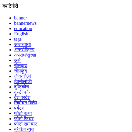
क्याटेगोरी
banner
bannernews
education
English
tags
अन्तरवार्ता
अन्तर्राष्ट्रिय
अपराध/सुरक्षा
अर्थ
खेलकुद
खेलकुद
जीवनशैली
टेक्नोलोजी
दृष्टिकोण
दृस्टी कोण
देश परदेश
निर्वाचन बिशेष
पर्यटन
फोटो कथा
फोटो फिचर
फोटो समाचार
ब्रेकिंग न्युज