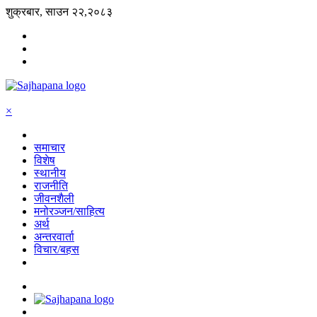
शुक्रबार, साउन २२,२०८३
×
समाचार
विशेष
स्थानीय
राजनीति
जीवनशैली
मनोरञ्जन/साहित्य
अर्थ
अन्तरवार्ता
विचार/बहस