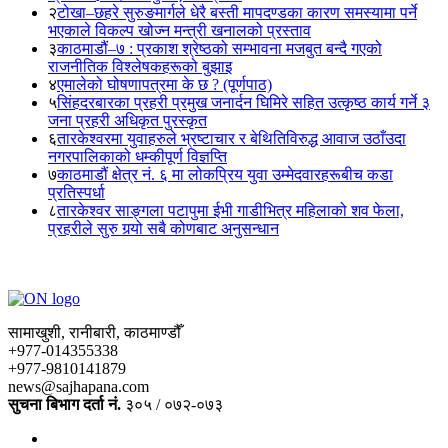
२
टोखा–छहरे सुरुङमार्गले धेरै बस्ती मापदण्डका कारण समस्यामा पर्ने
भएकाले विकल्प खोज्न मन्त्री खनालको प्रस्ताव
३
काठमाडौं–७ : प्रकाश श्रेष्ठको सम्भावना मजबुत बन्दै गएको
राजनीतिक विश्लेषकहरूको बुझाइ
४
एमालेको घोषणापत्रमा के छ ? (पूर्णपाठ)
५
सिंहदरबारका प्रहरी प्रमुख जनार्दन घिमिरे सहित उत्कृष्ठ कार्य गर्ने ३
जना प्रहरी अधिकृत पुरस्कृत
६
तारकेश्वरमा युवाहरुले भ्रष्टाचार र बेथितिविरुद्ध आवाज उठाँउदा
नगरपालिकाको धम्कीपूर्ण विज्ञप्ति
७
काठमाडौं क्षेत्र नं. ६ मा लोकप्रिय युवा उम्मेदवारहरूबीच कडा
प्रतिस्पर्धा
८
तारकेश्वर साङ्गला पटापुमा ईभी गाडीभित्र महिलाको शव फेला,
प्रहरीले सुरु गर्‍यो सबै कोणबाट अनुसन्धान
सामाखुशी, रानीबारी, काठमाण्डौँ
+977-014355338
+977-9810141879
news@sajhapana.com
सुचना बिभाग दर्ता नं.
३०५ / ०७२-०७३