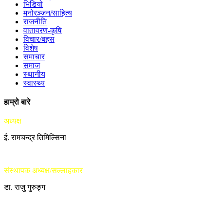
भिडियो
मनोरञ्जन/साहित्य
राजनीति
वातावरण-कृषि
विचार/बहस
विशेष
समाचार
समाज
स्थानीय
स्वास्थ्य
हाम्रो बारे
अध्यक्ष
ई. रामचन्द्र तिमिल्सिना
संस्थापक अध्यक्ष/सल्लाहकार
डा. राजु गुरुङ्ग