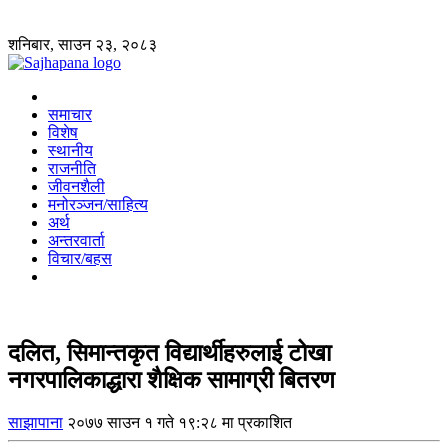
शनिबार, साउन २३, २०८३
समाचार
विशेष
स्थानीय
राजनीति
जीवनशैली
मनोरञ्जन/साहित्य
अर्थ
अन्तरवार्ता
विचार/बहस
दलित, सिमान्तकृत विद्यार्थीहरुलाई टोखा
नगरपालिकाद्धारा शैक्षिक सामाग्री बितरण
साझापाना
२०७७ साउन १ गते १९:२८ मा प्रकाशित