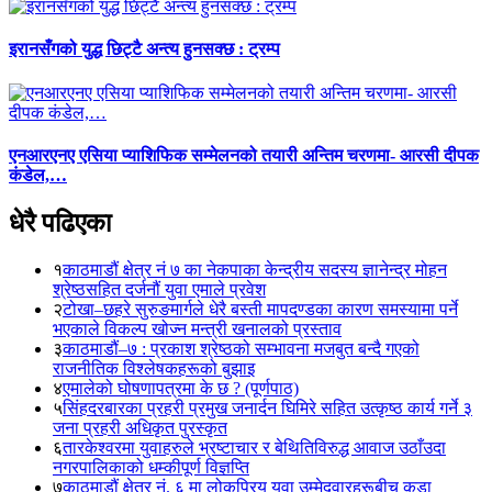
इरानसँगको युद्ध छिट्टै अन्त्य हुनसक्छ : ट्रम्प
एनआरएनए एसिया प्याशिफिक सम्मेलनको तयारी अन्तिम चरणमा- आरसी दीपक
कंडेल,…
धेरै पढिएका
१
काठमाडौं क्षेत्र नं ७ का नेकपाका केन्द्रीय सदस्य ज्ञानेन्द्र मोहन
श्रेष्ठसहित दर्जनौं युवा एमाले प्रवेश
२
टोखा–छहरे सुरुङमार्गले धेरै बस्ती मापदण्डका कारण समस्यामा पर्ने
भएकाले विकल्प खोज्न मन्त्री खनालको प्रस्ताव
३
काठमाडौं–७ : प्रकाश श्रेष्ठको सम्भावना मजबुत बन्दै गएको
राजनीतिक विश्लेषकहरूको बुझाइ
४
एमालेको घोषणापत्रमा के छ ? (पूर्णपाठ)
५
सिंहदरबारका प्रहरी प्रमुख जनार्दन घिमिरे सहित उत्कृष्ठ कार्य गर्ने ३
जना प्रहरी अधिकृत पुरस्कृत
६
तारकेश्वरमा युवाहरुले भ्रष्टाचार र बेथितिविरुद्ध आवाज उठाँउदा
नगरपालिकाको धम्कीपूर्ण विज्ञप्ति
७
काठमाडौं क्षेत्र नं. ६ मा लोकप्रिय युवा उम्मेदवारहरूबीच कडा