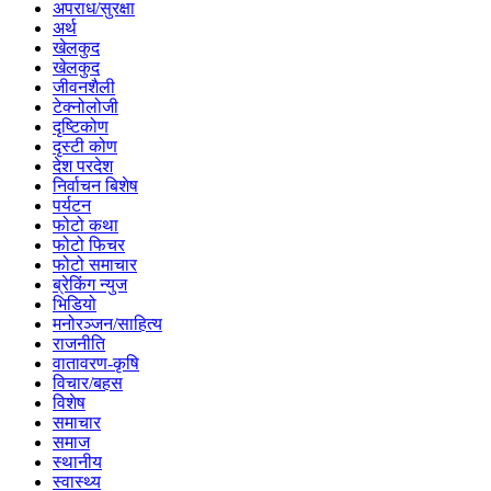
अपराध/सुरक्षा
अर्थ
खेलकुद
खेलकुद
जीवनशैली
टेक्नोलोजी
दृष्टिकोण
दृस्टी कोण
देश परदेश
निर्वाचन बिशेष
पर्यटन
फोटो कथा
फोटो फिचर
फोटो समाचार
ब्रेकिंग न्युज
भिडियो
मनोरञ्जन/साहित्य
राजनीति
वातावरण-कृषि
विचार/बहस
विशेष
समाचार
समाज
स्थानीय
स्वास्थ्य