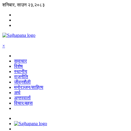
शनिबार, साउन २३,२०८३
×
समाचार
विशेष
स्थानीय
राजनीति
जीवनशैली
मनोरञ्जन/साहित्य
अर्थ
अन्तरवार्ता
विचार/बहस