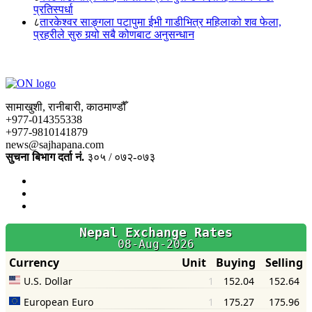
प्रतिस्पर्धा
८
तारकेश्वर साङ्गला पटापुमा ईभी गाडीभित्र महिलाको शव फेला,
प्रहरीले सुरु गर्‍यो सबै कोणबाट अनुसन्धान
सामाखुशी, रानीबारी, काठमाण्डौँ
+977-014355338
+977-9810141879
news@sajhapana.com
सुचना बिभाग दर्ता नं.
३०५ / ०७२-०७३