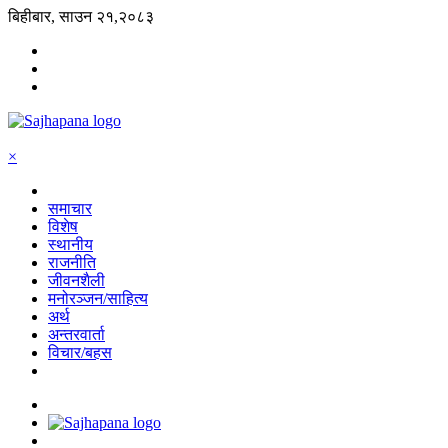
बिहीबार, साउन २१,२०८३
×
समाचार
विशेष
स्थानीय
राजनीति
जीवनशैली
मनोरञ्जन/साहित्य
अर्थ
अन्तरवार्ता
विचार/बहस