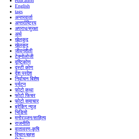
education
English
tags
अन्तरवार्ता
अन्तर्राष्ट्रिय
अपराध/सुरक्षा
अर्थ
खेलकुद
खेलकुद
जीवनशैली
टेक्नोलोजी
दृष्टिकोण
दृस्टी कोण
देश परदेश
निर्वाचन बिशेष
पर्यटन
फोटो कथा
फोटो फिचर
फोटो समाचार
ब्रेकिंग न्युज
भिडियो
मनोरञ्जन/साहित्य
राजनीति
वातावरण-कृषि
विचार/बहस