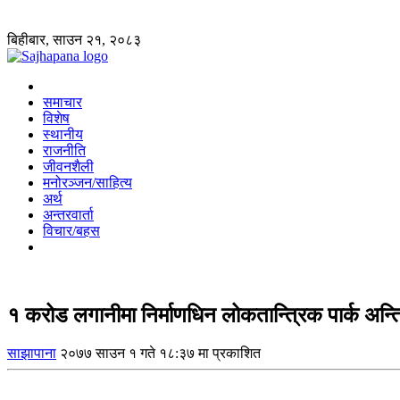
बिहीबार, साउन २१, २०८३
समाचार
विशेष
स्थानीय
राजनीति
जीवनशैली
मनोरञ्जन/साहित्य
अर्थ
अन्तरवार्ता
विचार/बहस
१ करोड लगानीमा निर्माणधिन लोकतान्त्रिक पार्क अन्
साझापाना
२०७७ साउन १ गते १८:३७ मा प्रकाशित