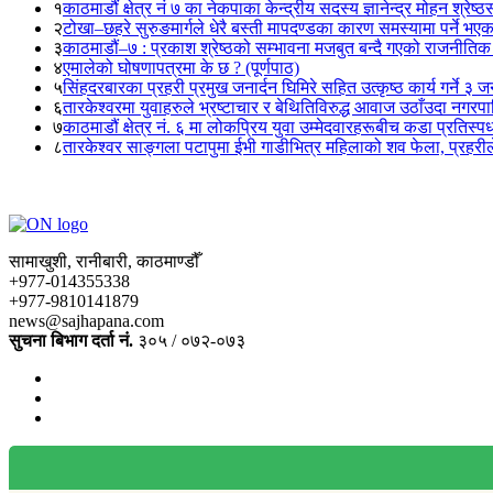
१
काठमाडौं क्षेत्र नं ७ का नेकपाका केन्द्रीय सदस्य ज्ञानेन्द्र मोहन श्रेष्ठ
२
टोखा–छहरे सुरुङमार्गले धेरै बस्ती मापदण्डका कारण समस्यामा पर्ने भए
३
काठमाडौं–७ : प्रकाश श्रेष्ठको सम्भावना मजबुत बन्दै गएको राजनीतिक
४
एमालेको घोषणापत्रमा के छ ? (पूर्णपाठ)
५
सिंहदरबारका प्रहरी प्रमुख जनार्दन घिमिरे सहित उत्कृष्ठ कार्य गर्ने ३ 
६
तारकेश्वरमा युवाहरुले भ्रष्टाचार र बेथितिविरुद्ध आवाज उठाँउदा नगरपालि
७
काठमाडौं क्षेत्र नं. ६ मा लोकप्रिय युवा उम्मेदवारहरूबीच कडा प्रतिस्पर्
८
तारकेश्वर साङ्गला पटापुमा ईभी गाडीभित्र महिलाको शव फेला, प्रहरीले
सामाखुशी, रानीबारी, काठमाण्डौँ
+977-014355338
+977-9810141879
news@sajhapana.com
सुचना बिभाग दर्ता नं.
३०५ / ०७२-०७३