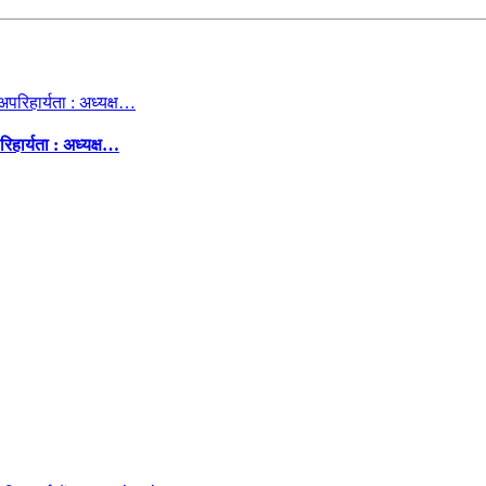
िहार्यता : अध्यक्ष…