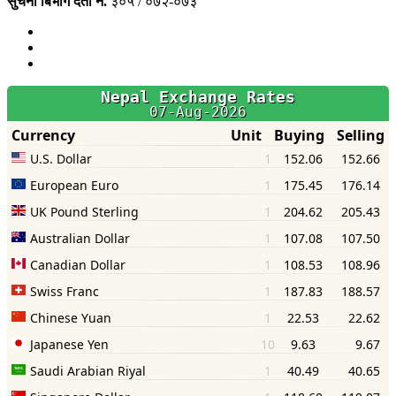
सुचना बिभाग दर्ता नं.
३०५ / ०७२-०७३