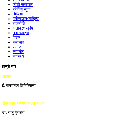
फोटो समाचार
ब्रेकिंग न्युज
भिडियो
मनोरञ्जन/साहित्य
राजनीति
वातावरण-कृषि
विचार/बहस
विशेष
समाचार
समाज
स्थानीय
स्वास्थ्य
हाम्रो बारे
अध्यक्ष
ई. रामचन्द्र तिमिल्सिना
संस्थापक अध्यक्ष/सल्लाहकार
डा. राजु गुरुङ्ग