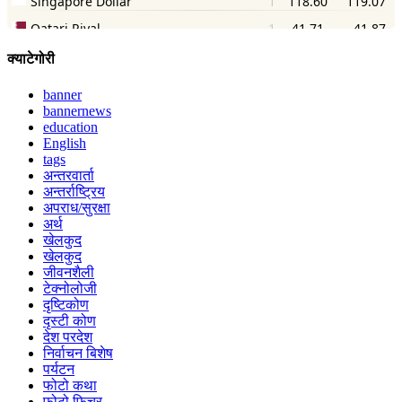
क्याटेगोरी
banner
bannernews
education
English
tags
अन्तरवार्ता
अन्तर्राष्ट्रिय
अपराध/सुरक्षा
अर्थ
खेलकुद
खेलकुद
जीवनशैली
टेक्नोलोजी
दृष्टिकोण
दृस्टी कोण
देश परदेश
निर्वाचन बिशेष
पर्यटन
फोटो कथा
फोटो फिचर