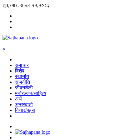
शुक्रबार, साउन २२,२०८३
×
समाचार
विशेष
स्थानीय
राजनीति
जीवनशैली
मनोरञ्जन/साहित्य
अर्थ
अन्तरवार्ता
विचार/बहस