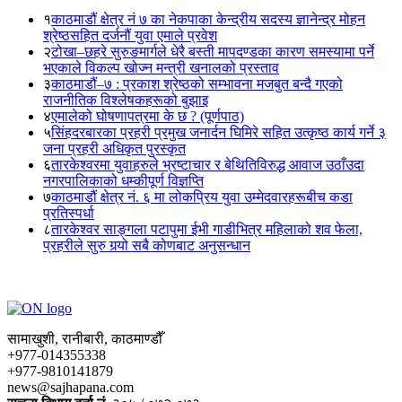
१
काठमाडौं क्षेत्र नं ७ का नेकपाका केन्द्रीय सदस्य ज्ञानेन्द्र मोहन
श्रेष्ठसहित दर्जनौं युवा एमाले प्रवेश
२
टोखा–छहरे सुरुङमार्गले धेरै बस्ती मापदण्डका कारण समस्यामा पर्ने
भएकाले विकल्प खोज्न मन्त्री खनालको प्रस्ताव
३
काठमाडौं–७ : प्रकाश श्रेष्ठको सम्भावना मजबुत बन्दै गएको
राजनीतिक विश्लेषकहरूको बुझाइ
४
एमालेको घोषणापत्रमा के छ ? (पूर्णपाठ)
५
सिंहदरबारका प्रहरी प्रमुख जनार्दन घिमिरे सहित उत्कृष्ठ कार्य गर्ने ३
जना प्रहरी अधिकृत पुरस्कृत
६
तारकेश्वरमा युवाहरुले भ्रष्टाचार र बेथितिविरुद्ध आवाज उठाँउदा
नगरपालिकाको धम्कीपूर्ण विज्ञप्ति
७
काठमाडौं क्षेत्र नं. ६ मा लोकप्रिय युवा उम्मेदवारहरूबीच कडा
प्रतिस्पर्धा
८
तारकेश्वर साङ्गला पटापुमा ईभी गाडीभित्र महिलाको शव फेला,
प्रहरीले सुरु गर्‍यो सबै कोणबाट अनुसन्धान
सामाखुशी, रानीबारी, काठमाण्डौँ
+977-014355338
+977-9810141879
news@sajhapana.com