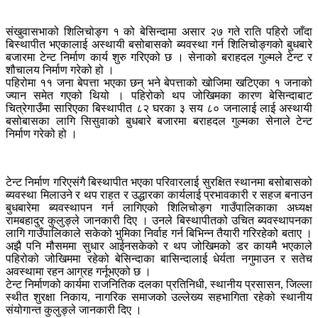
संखुवासभाको शिलिचोङ्ग १ को बेसिन्दामा असार २७ गते राति पहिरो जाँदा
बिस्थापीत भएकालाई अस्थायी बसोबासको ब्यवस्था गर्न शिलिचोङ्गको बुधबारे
बजारमा टेन्ट निर्माण कार्य शुरु गरिएको छ । सेनाको बराहदल गुल्मले टेन्ट र
शौचालय निर्माण गरेको हो ।
पहिरोमा ११ जना बेपत्ता भएका छन् भने बेपत्ताको खोजिमा खटिएका १ जनाको
ज्यान समेत गएको थियो । पहिरोको थप जोखिमका कारण बेसिन्दाबाट
चित्रेगाउँमा सारिएका बिस्थापीत ८२ घरका ३ सय ८० जनालाई लाई अस्थायी
बसोबासका लागि सिसुवाको बुधबारे बजारमा बराहदल गुल्मका सेनाले टेन्ट
निर्माण गरेको हो ।
टेन्ट निर्माण गरिएसंगै बिस्थापीत भएका परिवारलाई सुरक्षित स्थानमा बसोबासको
ब्यवस्था मिलाउने र थप राहत र उद्धारका कार्यलाई प्रभावकारी र सहज बनाउन
बुधबारेमा ब्यवस्थापन गर्न लागिएको शिलिचोङ्ग गाउँपालिकाका अध्यक्ष
रामबहादुर कुलुङ्ले जानकारी दिए । उनले बिस्थापीतको उचित ब्यवस्थापनका
लागि गाउँपालिकाले सकेको भुमिका निर्वाह गर्न बिभिन्न तैयारी गरिरहेको बताए ।
अझै पनि मौसममा सुधार आईनसकेको र थप जोखिमको डर कायमै भएकाले
पहिरोको जोखिममा रहेको बेसिन्दाका बासिन्दालाई धेर्यता नगुमाउन र सतेच
अवस्थामा रहन आग्रह गर्नूभएको छ ।
टेन्ट निर्माणको कार्यमा राजनितिक दलका प्रतिनिधी, स्थानीय प्रसासन, जिल्ला
स्थीत शुरक्षा निकाय, नागरिक समाजको उल्लेख्य सहभागिता रहेको स्थानीय
संयोगान्त कुलुङ्ले जानकारी दिए ।