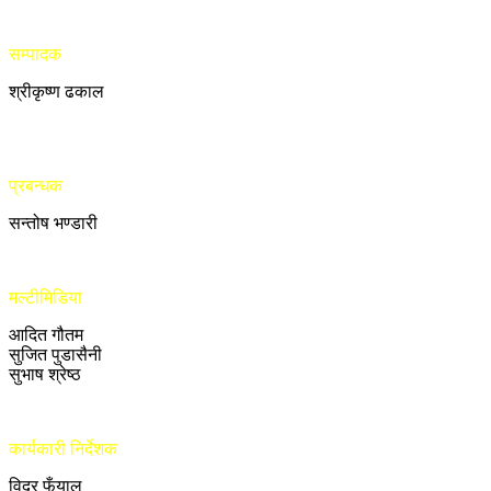
सम्पादक
श्रीकृष्ण ढकाल
प्रबन्धक
सन्तोष भण्डारी
मल्टीमिडिया
आदित गौतम
सुजित पुडासैनी
सुभाष श्रेष्ठ
कार्यकारी निर्देशक
विदुर फुँयाल