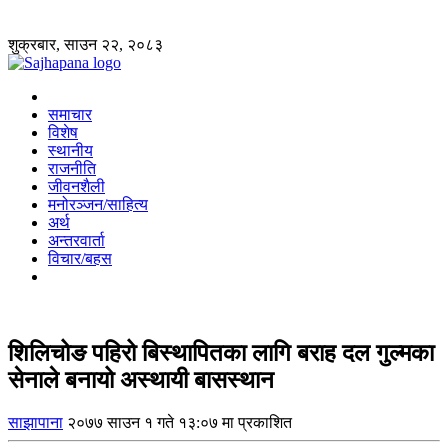
शुक्रबार, साउन २२, २०८३
समाचार
विशेष
स्थानीय
राजनीति
जीवनशैली
मनोरञ्जन/साहित्य
अर्थ
अन्तरवार्ता
विचार/बहस
शिलिचोङ पहिरो बिस्थापितका लागि बराह दल गुल्मका
सेनाले बनायो अस्थायी बासस्थान
साझापाना
२०७७ साउन १ गते १३:०७ मा प्रकाशित