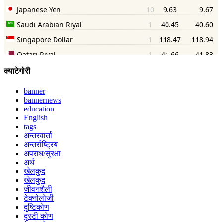
क्याटेगोरी
banner
bannernews
education
English
tags
अन्तरवार्ता
अन्तर्राष्ट्रिय
अपराध/सुरक्षा
अर्थ
खेलकुद
खेलकुद
जीवनशैली
टेक्नोलोजी
दृष्टिकोण
दृस्टी कोण