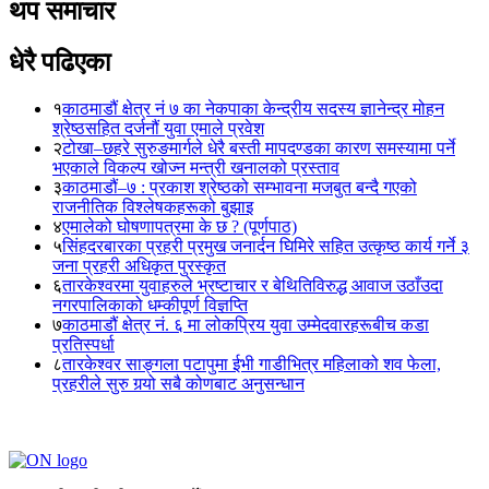
थप समाचार
धेरै पढिएका
१
काठमाडौं क्षेत्र नं ७ का नेकपाका केन्द्रीय सदस्य ज्ञानेन्द्र मोहन
श्रेष्ठसहित दर्जनौं युवा एमाले प्रवेश
२
टोखा–छहरे सुरुङमार्गले धेरै बस्ती मापदण्डका कारण समस्यामा पर्ने
भएकाले विकल्प खोज्न मन्त्री खनालको प्रस्ताव
३
काठमाडौं–७ : प्रकाश श्रेष्ठको सम्भावना मजबुत बन्दै गएको
राजनीतिक विश्लेषकहरूको बुझाइ
४
एमालेको घोषणापत्रमा के छ ? (पूर्णपाठ)
५
सिंहदरबारका प्रहरी प्रमुख जनार्दन घिमिरे सहित उत्कृष्ठ कार्य गर्ने ३
जना प्रहरी अधिकृत पुरस्कृत
६
तारकेश्वरमा युवाहरुले भ्रष्टाचार र बेथितिविरुद्ध आवाज उठाँउदा
नगरपालिकाको धम्कीपूर्ण विज्ञप्ति
७
काठमाडौं क्षेत्र नं. ६ मा लोकप्रिय युवा उम्मेदवारहरूबीच कडा
प्रतिस्पर्धा
८
तारकेश्वर साङ्गला पटापुमा ईभी गाडीभित्र महिलाको शव फेला,
प्रहरीले सुरु गर्‍यो सबै कोणबाट अनुसन्धान