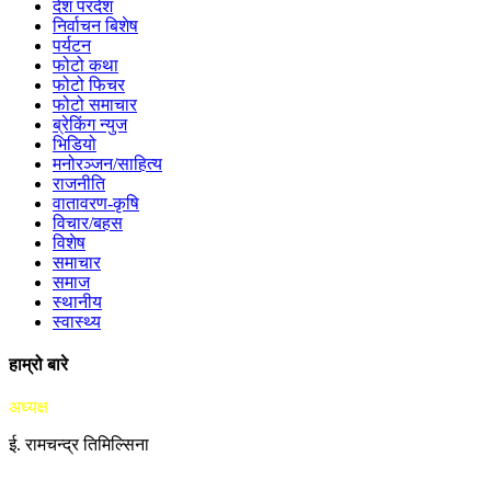
देश परदेश
निर्वाचन बिशेष
पर्यटन
फोटो कथा
फोटो फिचर
फोटो समाचार
ब्रेकिंग न्युज
भिडियो
मनोरञ्जन/साहित्य
राजनीति
वातावरण-कृषि
विचार/बहस
विशेष
समाचार
समाज
स्थानीय
स्वास्थ्य
हाम्रो बारे
अध्यक्ष
ई. रामचन्द्र तिमिल्सिना