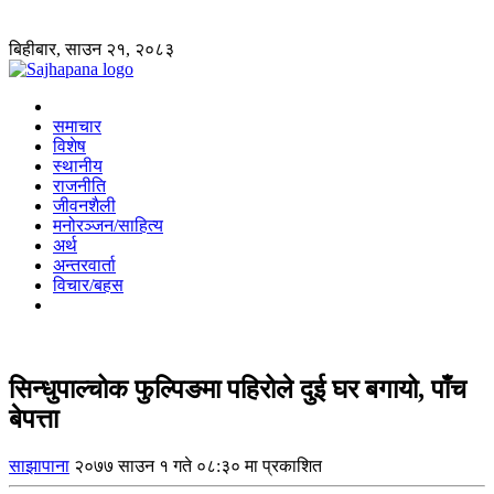
बिहीबार, साउन २१, २०८३
समाचार
विशेष
स्थानीय
राजनीति
जीवनशैली
मनोरञ्जन/साहित्य
अर्थ
अन्तरवार्ता
विचार/बहस
सिन्धुपाल्चोक फुल्पिङमा पहिरोले दुई घर बगायो, पाँच
बेपत्ता
साझापाना
२०७७ साउन १ गते ०८:३० मा प्रकाशित