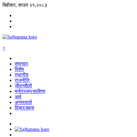
बिहीबार, साउन २१,२०८३
×
समाचार
विशेष
स्थानीय
राजनीति
जीवनशैली
मनोरञ्जन/साहित्य
अर्थ
अन्तरवार्ता
विचार/बहस