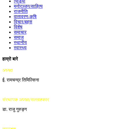
भिडियो
मनोरञ्जन/साहित्य
राजनीति
वातावरण-कृषि
विचार/बहस
विशेष
समाचार
समाज
स्थानीय
स्वास्थ्य
हाम्रो बारे
अध्यक्ष
ई. रामचन्द्र तिमिल्सिना
संस्थापक अध्यक्ष/सल्लाहकार
डा. राजु गुरुङ्ग
सम्पादक