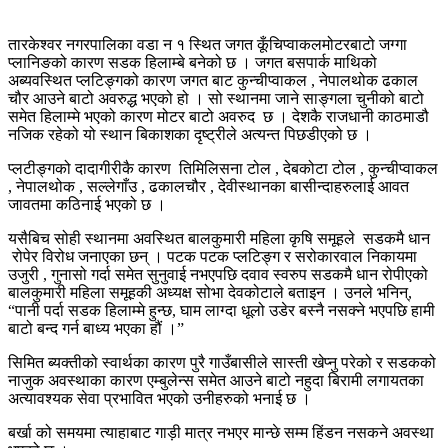
तारकेश्वर नगरपालिका वडा न १ स्थित जगत कूँचिप्वाकलमोटरबाटो जग्गा
प्लानिङको कारण सडक हिलाम्बे बनेको छ । जगत बसपार्क माथिको
अब्यवस्थित प्लटिङ्गको कारण जगत बाट कुन्चीप्वाकल , नेपालथोक ढकाल
चौर आउने बाटो अवरुद्ध भएको हो । सो स्थानमा जाने साङ्गला चुनीको बाटो
समेत हिलाम्मे भएको कारण मोटर बाटो अवरुद छ । देशकै राजधानी काठमाडौ
नजिक रहेको यो स्थान बिकाशका दृष्ट्रीले अत्यन्त पिछडीएको छ ।
प्लटीङ्गको दादागीरीकै कारण तिमिलिसना टोल , देबकोटा टोल , कुन्चीप्वाकल
, नेपालथोक , सल्लेगाँउ , ढकालचौर , देवीस्थानका बासीन्दाहरुलाई आवत
जावतमा कठिनाई भएको छ ।
यसैबिच सोही स्थानमा अवस्थित बालकुमारी महिला कृषि समूहले सडकमै धान
रोपेर विरोध जनाएका छन् । पटक पटक प्लटिङ्ग र सरोकारवाल निकायमा
उजुरी , गुनासो गर्दा समेत सुनुवाई नभएपछि दवाव स्वरुप सडकमै धान रोपीएको
बालकुमारी महिला समूहकी अध्यक्ष सोभा देवकोटाले बताइन । उनले भनिन्,
“पानी पर्दा सडक हिलाम्मे हुन्छ, घाम लाग्दा धूलो उडेर बस्नै नसक्ने भएपछि हामी
बाटो बन्द गर्न बाध्य भएका हौं ।”
सिमित ब्यक्तीको स्वार्थका कारण पुरै गाउँबासीले सास्ती खेप्नु परेको र सडकको
नाजुक अवस्थाका कारण एम्बुलेन्स समेत आउने बाटो नहुदा बिरामी लगायतका
अत्यावश्यक सेवा प्रभावित भएको उनीहरुको भनाई छ ।
बर्खा को समयमा त्याहाबाट गाड़ी मात्र नभएर मान्छे सम्म हिंडन नसकने अवस्था