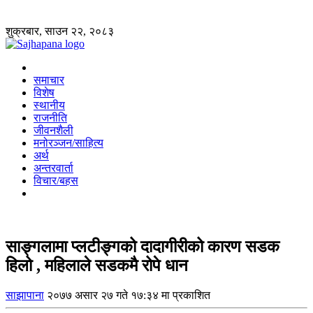
शुक्रबार, साउन २२, २०८३
समाचार
विशेष
स्थानीय
राजनीति
जीवनशैली
मनोरञ्जन/साहित्य
अर्थ
अन्तरवार्ता
विचार/बहस
साङ्गलामा प्लटीङ्गको दादागीरीको कारण सडक
हिलो , महिलाले सडकमै रोपे धान
साझापाना
२०७७ असार २७ गते १७:३४ मा प्रकाशित