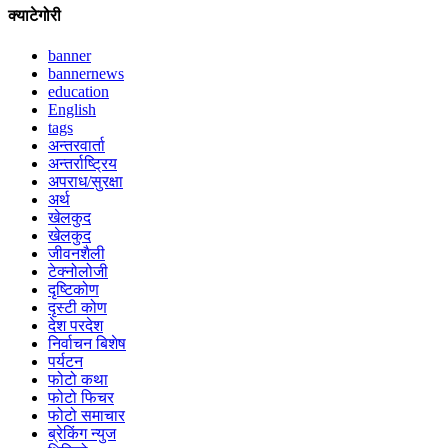
क्याटेगोरी
banner
bannernews
education
English
tags
अन्तरवार्ता
अन्तर्राष्ट्रिय
अपराध/सुरक्षा
अर्थ
खेलकुद
खेलकुद
जीवनशैली
टेक्नोलोजी
दृष्टिकोण
दृस्टी कोण
देश परदेश
निर्वाचन बिशेष
पर्यटन
फोटो कथा
फोटो फिचर
फोटो समाचार
ब्रेकिंग न्युज