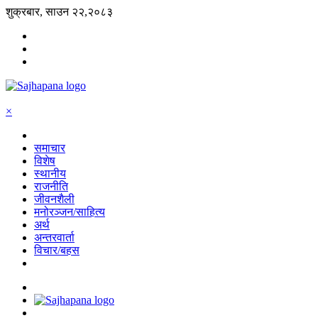
शुक्रबार, साउन २२,२०८३
×
समाचार
विशेष
स्थानीय
राजनीति
जीवनशैली
मनोरञ्जन/साहित्य
अर्थ
अन्तरवार्ता
विचार/बहस