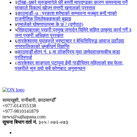
२
टोखा–छहरे सुरुङमार्गले धेरै बस्ती मापदण्डका कारण समस्यामा पर्ने
भएकाले विकल्प खोज्न मन्त्री खनालको प्रस्ताव
३
काठमाडौं–७ : प्रकाश श्रेष्ठको सम्भावना मजबुत बन्दै गएको
राजनीतिक विश्लेषकहरूको बुझाइ
४
एमालेको घोषणापत्रमा के छ ? (पूर्णपाठ)
५
सिंहदरबारका प्रहरी प्रमुख जनार्दन घिमिरे सहित उत्कृष्ठ कार्य गर्ने ३
जना प्रहरी अधिकृत पुरस्कृत
६
तारकेश्वरमा युवाहरुले भ्रष्टाचार र बेथितिविरुद्ध आवाज उठाँउदा
नगरपालिकाको धम्कीपूर्ण विज्ञप्ति
७
काठमाडौं क्षेत्र नं. ६ मा लोकप्रिय युवा उम्मेदवारहरूबीच कडा
प्रतिस्पर्धा
८
तारकेश्वर साङ्गला पटापुमा ईभी गाडीभित्र महिलाको शव फेला,
प्रहरीले सुरु गर्‍यो सबै कोणबाट अनुसन्धान
सामाखुशी, रानीबारी, काठमाण्डौँ
+977-014355338
+977-9810141879
news@sajhapana.com
सुचना बिभाग दर्ता नं.
३०५ / ०७२-०७३