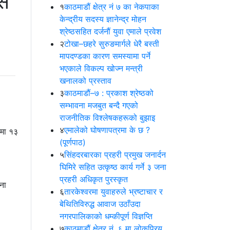
रस
१
काठमाडौं क्षेत्र नं ७ का नेकपाका
केन्द्रीय सदस्य ज्ञानेन्द्र मोहन
श्रेष्ठसहित दर्जनौं युवा एमाले प्रवेश
२
टोखा–छहरे सुरुङमार्गले धेरै बस्ती
मापदण्डका कारण समस्यामा पर्ने
भएकाले विकल्प खोज्न मन्त्री
खनालको प्रस्ताव
३
काठमाडौं–७ : प्रकाश श्रेष्ठको
सम्भावना मजबुत बन्दै गएको
राजनीतिक विश्लेषकहरूको बुझाइ
४
एमालेको घोषणापत्रमा के छ ?
रमा १३
(पूर्णपाठ)
५
सिंहदरबारका प्रहरी प्रमुख जनार्दन
घिमिरे सहित उत्कृष्ठ कार्य गर्ने ३ जना
प्रहरी अधिकृत पुरस्कृत
ना
६
तारकेश्वरमा युवाहरुले भ्रष्टाचार र
बेथितिविरुद्ध आवाज उठाँउदा
नगरपालिकाको धम्कीपूर्ण विज्ञप्ति
७
काठमाडौं क्षेत्र नं. ६ मा लोकप्रिय