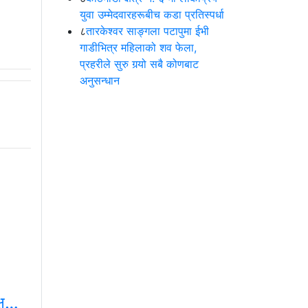
युवा उम्मेदवारहरूबीच कडा प्रतिस्पर्धा
८
तारकेश्वर साङ्गला पटापुमा ईभी
गाडीभित्र महिलाको शव फेला,
प्रहरीले सुरु गर्‍यो सबै कोणबाट
अनुसन्धान
क्ष…