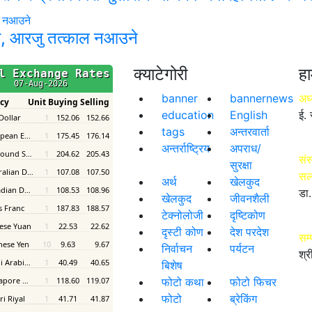
का, आरजु तत्काल नआउने
क्याटेगोरी
हा
banner
bannernews
अध्
education
English
ई. 
tags
अन्तरवार्ता
अन्तर्राष्ट्रिय
अपराध/
संस
सुरक्षा
सल
अर्थ
खेलकुद
डा.
खेलकुद
जीवनशैली
टेक्नोलोजी
दृष्टिकोण
दृस्टी कोण
देश परदेश
सम
निर्वाचन
पर्यटन
श्र
बिशेष
फोटो कथा
फोटो फिचर
फोटो
ब्रेकिंग