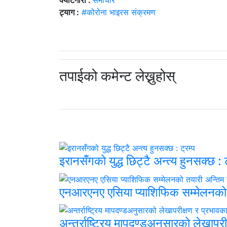
क्याटेगोरी :
समाचार
ट्याग :
#कोरोना भाइरस संक्रमण
तपाईको कमेन्ट लेख्नुहोस्
इरानसँगको युद्ध छिट्टै अन्त्य हुनसक्छ : ट
एनआरएनए एसिया प्याशिफिक सम्मेलनको
अन्तर्राष्ट्रिय मापदण्डअनुसारको लेखाप