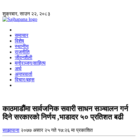
शुक्रबार, साउन २२, २०८३
समाचार
विशेष
स्थानीय
राजनीति
जीवनशैली
मनोरञ्जन/साहित्य
अर्थ
अन्तरवार्ता
विचार/बहस
काठमाडाैंमा सार्वजनिक सवारी साधन सञ्चालन गर्न
दिने सरकारको निर्णय ,भाडादर ५० प्रतिशत बढी
साझापाना
२०७७ असार २५ गते १७:२६ मा प्रकाशित