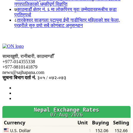
नगरपालिकाको धम्कीपूर्ण विज्ञप्ति
७
काठमाडौं क्षेत्र नं. ६ मा लोकप्रिय युवा उम्मेदवारहरूबीच कडा
प्रतिस्पर्धा
८
तारकेश्वर साङ्गला पटापुमा ईभी गाडीभित्र महिलाको शव फेला,
प्रहरीले सुरु गर्‍यो सबै कोणबाट अनुसन्धान
सामाखुशी, रानीबारी, काठमाण्डौँ
+977-014355338
+977-9810141879
news@sajhapana.com
सुचना बिभाग दर्ता नं.
३०५ / ०७२-०७३