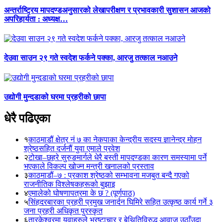
अन्तर्राष्ट्रिय मापदण्डअनुसारको लेखापरीक्षण र प्रभावकारी सुशासन आजको
अपरिहार्यता : अध्यक्ष…
देउवा साउन २९ गते स्वदेश फर्कने पक्का, आरजु तत्काल नआउने
उद्योगी मुन्दडाको घरमा प्रहरीको छापा
धेरै पढिएका
१
काठमाडौं क्षेत्र नं ७ का नेकपाका केन्द्रीय सदस्य ज्ञानेन्द्र मोहन
श्रेष्ठसहित दर्जनौं युवा एमाले प्रवेश
२
टोखा–छहरे सुरुङमार्गले धेरै बस्ती मापदण्डका कारण समस्यामा पर्ने
भएकाले विकल्प खोज्न मन्त्री खनालको प्रस्ताव
३
काठमाडौं–७ : प्रकाश श्रेष्ठको सम्भावना मजबुत बन्दै गएको
राजनीतिक विश्लेषकहरूको बुझाइ
४
एमालेको घोषणापत्रमा के छ ? (पूर्णपाठ)
५
सिंहदरबारका प्रहरी प्रमुख जनार्दन घिमिरे सहित उत्कृष्ठ कार्य गर्ने ३
जना प्रहरी अधिकृत पुरस्कृत
६
तारकेश्वरमा युवाहरुले भ्रष्टाचार र बेथितिविरुद्ध आवाज उठाँउदा