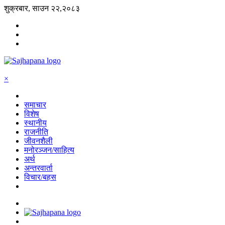
शुक्रबार, साउन २२,२०८३
×
समाचार
विशेष
स्थानीय
राजनीति
जीवनशैली
मनोरञ्जन/साहित्य
अर्थ
अन्तरवार्ता
विचार/बहस