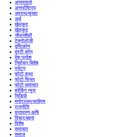
अन्तरवार्ता
अन्तर्राष्ट्रिय
अपराध/सुरक्षा
अर्थ
खेलकुद
खेलकुद
जीवनशैली
टेक्नोलोजी
दृष्टिकोण
दृस्टी कोण
देश परदेश
निर्वाचन बिशेष
पर्यटन
फोटो कथा
फोटो फिचर
फोटो समाचार
ब्रेकिंग न्युज
भिडियो
मनोरञ्जन/साहित्य
राजनीति
वातावरण-कृषि
विचार/बहस
विशेष
समाचार
समाज