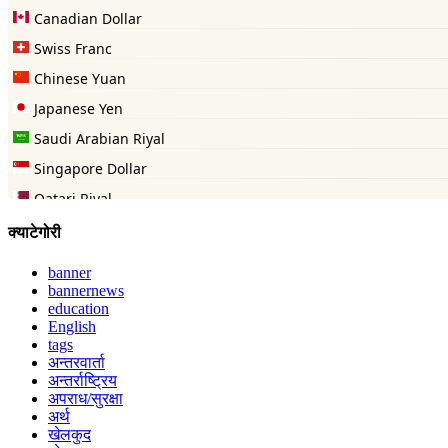
क्याटेगोरी
banner
bannernews
education
English
tags
अन्तरवार्ता
अन्तर्राष्ट्रिय
अपराध/सुरक्षा
अर्थ
खेलकुद