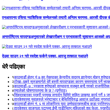
एनआरएनए एसिया प्याशिफिक सम्मेलनको तयारी अन्तिम चरणमा- आरसी दीपक 
अन्तर्राष्ट्रिय मापदण्डअनुसारको लेखापरीक्षण र प्रभावकारी सुशासन आजको अपर
देउवा साउन २९ गते स्वदेश फर्कने पक्का, आरजु तत्काल नआउने
धेरै पढिएका
१
काठमाडौं क्षेत्र नं ७ का नेकपाका केन्द्रीय सदस्य ज्ञानेन्द्र मोहन श्रेष्ठ
२
टोखा–छहरे सुरुङमार्गले धेरै बस्ती मापदण्डका कारण समस्यामा पर्ने भए
३
काठमाडौं–७ : प्रकाश श्रेष्ठको सम्भावना मजबुत बन्दै गएको राजनीतिक
४
एमालेको घोषणापत्रमा के छ ? (पूर्णपाठ)
५
सिंहदरबारका प्रहरी प्रमुख जनार्दन घिमिरे सहित उत्कृष्ठ कार्य गर्ने ३ 
६
तारकेश्वरमा युवाहरुले भ्रष्टाचार र बेथितिविरुद्ध आवाज उठाँउदा नगरपालि
७
काठमाडौं क्षेत्र नं. ६ मा लोकप्रिय युवा उम्मेदवारहरूबीच कडा प्रतिस्पर्
८
तारकेश्वर साङ्गला पटापुमा ईभी गाडीभित्र महिलाको शव फेला, प्रहरीले