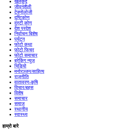
खेलकुद
जीवनशैली
टेक्नोलोजी
दृष्टिकोण
दृस्टी कोण
देश परदेश
निर्वाचन बिशेष
पर्यटन
फोटो कथा
फोटो फिचर
फोटो समाचार
ब्रेकिंग न्युज
भिडियो
मनोरञ्जन/साहित्य
राजनीति
वातावरण-कृषि
विचार/बहस
विशेष
समाचार
समाज
स्थानीय
स्वास्थ्य
हाम्रो बारे