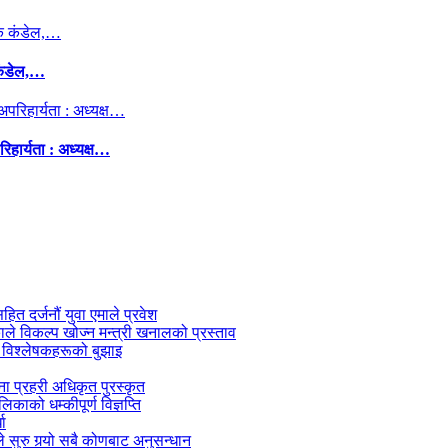
कंडेल,…
िहार्यता : अध्यक्ष…
सहित दर्जनौं युवा एमाले प्रवेश
काले विकल्प खोज्न मन्त्री खनालको प्रस्ताव
 विश्लेषकहरूको बुझाइ
जना प्रहरी अधिकृत पुरस्कृत
काको धम्कीपूर्ण विज्ञप्ति
धा
 सुरु गर्‍यो सबै कोणबाट अनुसन्धान