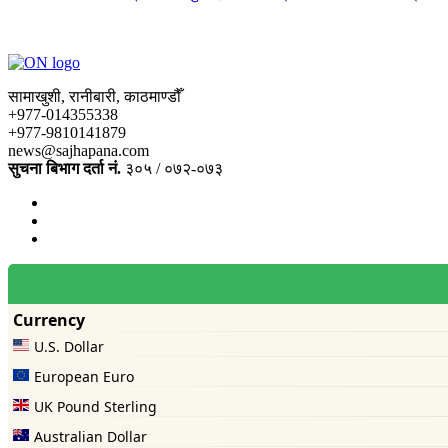
सामाखुशी, रानीबारी, काठमाण्डौँ
+977-014355338
+977-9810141879
news@sajhapana.com
सुचना बिभाग दर्ता नं.
३०५ / ०७२-०७३