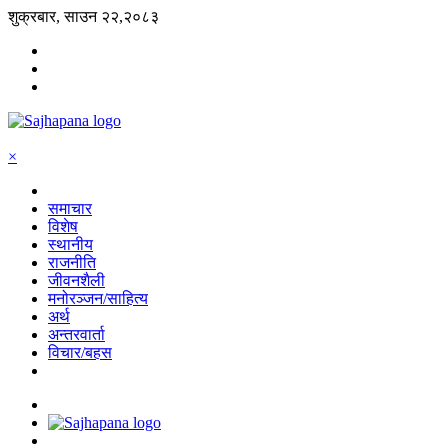
शुक्रबार, साउन २२,२०८३
×
समाचार
विशेष
स्थानीय
राजनीति
जीवनशैली
मनोरञ्जन/साहित्य
अर्थ
अन्तरवार्ता
विचार/बहस