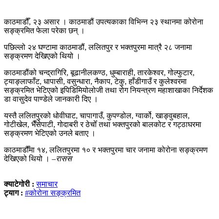
काठमाडौँ, २३ असार । काठमाडौं उपत्यकाका विभिन्न २३ स्थानमा कोरोना
सङ्क्रमित फेला परेका छन् ।
पछिल्लो २४ घण्टामा काठमाडौं, ललितपुर र भक्तपुरमा मात्रै २८ जनामा
सङ्क्रमण देखिएको थियो ।
काठमाडौंको चन्द्रागिरि, बूढानीलकण्ठ, धुम्बाराही, तारकेश्वर, गोल्फुटार,
ट्याङ्लाफाँट, धापासी, वसुन्धारा, नैकाप, टेकु, हाँडीगाउँ र कुलेश्वरमा
सङ्क्रमित भेटिएको इपिडिमियोलोजी तथा रोग नियन्त्रण महाशाखाका निर्देशक
डा वासुदेव पाण्डेले जानकारी दिए ।
यस्तै ललितपुरको धोवीघाट, चापागाउँ, कुपण्डोल, ग्वार्को, खाङ्वुबहाल,
गोटीखेल, भैँसेपाटी, गोदाबरी र ठेचोँ तथा भक्तपुरको बालकोट र गट्ठाघरमा
सङ्क्रमण भेटिएको उनले बताए ।
काठमाडौँमा १४, ललितपुरमा १० र भक्तपुरमा चार जनामा कोरोना सङ्क्रमण
देखिएको थियो । –
रासस
क्याटेगोरी :
समाचार
ट्याग :
#कोरोना सङ्क्रमित