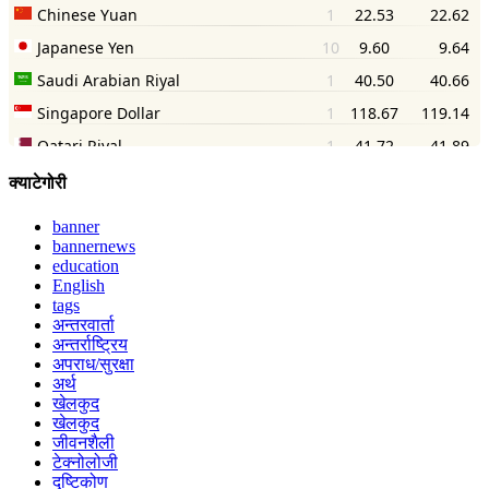
क्याटेगोरी
banner
bannernews
education
English
tags
अन्तरवार्ता
अन्तर्राष्ट्रिय
अपराध/सुरक्षा
अर्थ
खेलकुद
खेलकुद
जीवनशैली
टेक्नोलोजी
दृष्टिकोण