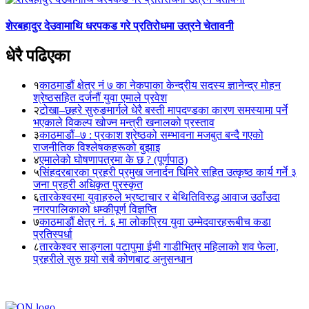
शेरबहादुर देउवामाथि धरपकड गरे प्रतिरोधमा उत्रने चेतावनी
धेरै पढिएका
१
काठमाडौं क्षेत्र नं ७ का नेकपाका केन्द्रीय सदस्य ज्ञानेन्द्र मोहन
श्रेष्ठसहित दर्जनौं युवा एमाले प्रवेश
२
टोखा–छहरे सुरुङमार्गले धेरै बस्ती मापदण्डका कारण समस्यामा पर्ने
भएकाले विकल्प खोज्न मन्त्री खनालको प्रस्ताव
३
काठमाडौं–७ : प्रकाश श्रेष्ठको सम्भावना मजबुत बन्दै गएको
राजनीतिक विश्लेषकहरूको बुझाइ
४
एमालेको घोषणापत्रमा के छ ? (पूर्णपाठ)
५
सिंहदरबारका प्रहरी प्रमुख जनार्दन घिमिरे सहित उत्कृष्ठ कार्य गर्ने ३
जना प्रहरी अधिकृत पुरस्कृत
६
तारकेश्वरमा युवाहरुले भ्रष्टाचार र बेथितिविरुद्ध आवाज उठाँउदा
नगरपालिकाको धम्कीपूर्ण विज्ञप्ति
७
काठमाडौं क्षेत्र नं. ६ मा लोकप्रिय युवा उम्मेदवारहरूबीच कडा
प्रतिस्पर्धा
८
तारकेश्वर साङ्गला पटापुमा ईभी गाडीभित्र महिलाको शव फेला,
प्रहरीले सुरु गर्‍यो सबै कोणबाट अनुसन्धान