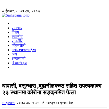
आईतबार, साउन २४, २०८३
समाचार
विशेष
स्थानीय
राजनीति
जीवनशैली
मनोरञ्जन/साहित्य
अर्थ
अन्तरवार्ता
विचार/बहस
धापासी, वसुन्धारा ,बूढानीलकण्ठ सहित उपत्यकाका
२३ स्थानमा कोरोना सङ्क्रमित फेला
साझापाना
२०७७ असार २४ गते १०:३५ मा प्रकाशित