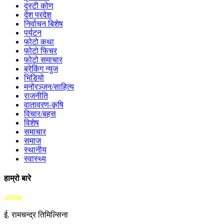
दृस्टी कोण
देश परदेश
निर्वाचन बिशेष
पर्यटन
फोटो कथा
फोटो फिचर
फोटो समाचार
ब्रेकिंग न्युज
भिडियो
मनोरञ्जन/साहित्य
राजनीति
वातावरण-कृषि
विचार/बहस
विशेष
समाचार
समाज
स्थानीय
स्वास्थ्य
हाम्रो बारे
अध्यक्ष
ई. रामचन्द्र तिमिल्सिना