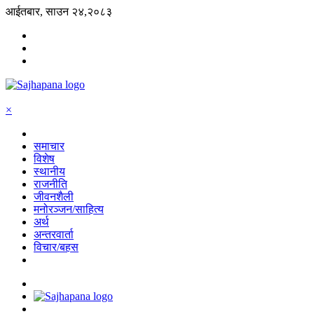
आईतबार, साउन २४,२०८३
×
समाचार
विशेष
स्थानीय
राजनीति
जीवनशैली
मनोरञ्जन/साहित्य
अर्थ
अन्तरवार्ता
विचार/बहस