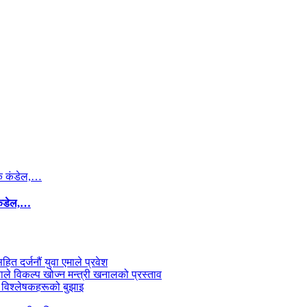
कंडेल,…
सहित दर्जनौं युवा एमाले प्रवेश
काले विकल्प खोज्न मन्त्री खनालको प्रस्ताव
 विश्लेषकहरूको बुझाइ