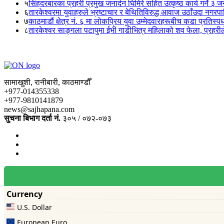
५
सिंहदरबारका प्रहरी प्रमुख जनार्दन घिमिरे सहित उत्कृष्ठ कार्य गर्ने ३ 
६
तारकेश्वरमा युवाहरुले भ्रष्टाचार र बेथितिविरुद्ध आवाज उठाँउदा नगरपालि
७
काठमाडौं क्षेत्र नं. ६ मा लोकप्रिय युवा उम्मेदवारहरूबीच कडा प्रतिस्पर्
८
तारकेश्वर साङ्गला पटापुमा ईभी गाडीभित्र महिलाको शव फेला, प्रहरीले
सामाखुशी, रानीबारी, काठमाण्डौँ
+977-014355338
+977-9810141879
news@sajhapana.com
सुचना बिभाग दर्ता नं.
३०५ / ०७२-०७३