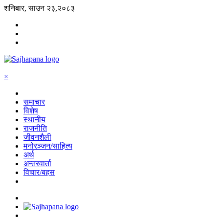
शनिबार, साउन २३,२०८३
×
समाचार
विशेष
स्थानीय
राजनीति
जीवनशैली
मनोरञ्जन/साहित्य
अर्थ
अन्तरवार्ता
विचार/बहस