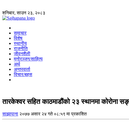
शनिबार, साउन २३, २०८३
समाचार
विशेष
स्थानीय
राजनीति
जीवनशैली
मनोरञ्जन/साहित्य
अर्थ
अन्तरवार्ता
विचार/बहस
तारकेश्वर सहित काठमाडौंको २३ स्थानमा कोरोना सङ
साझापाना
२०७७ असार २४ गते ०८:५९ मा प्रकाशित