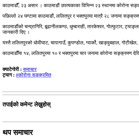
काठमाडौँ, २३ असार । काठमाडौं उपत्यकाका विभिन्न २३ स्थानमा कोरोना सङ्क
पछिल्लो २४ घण्टामा काठमाडौं, ललितपुर र भक्तपुरमा मात्रै २८ जनामा सङ्क्
काठमाडौंको चन्द्रागिरि, बूढानीलकण्ठ, धुम्बाराही, तारकेश्वर, गोल्फुटार, ट्याङ
जानकारी दिए ।
यस्तै ललितपुरको धोवीघाट, चापागाउँ, कुपण्डोल, ग्वार्को, खाङ्वुबहाल, गोटीखे
काठमाडौँमा १४, ललितपुरमा १० र भक्तपुरमा चार जनामा कोरोना सङ्क्रमण दे
क्याटेगोरी :
समाचार
ट्याग :
#कोरोना सङ्क्रमित
तपाईको कमेन्ट लेख्नुहोस्
थप समाचार