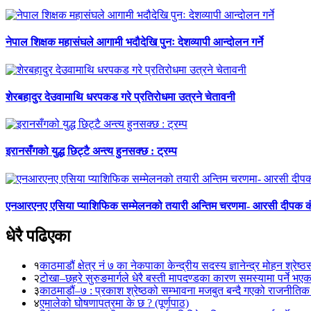
नेपाल शिक्षक महासंघले आगामी भदौदेखि पुनः देशव्यापी आन्दोलन गर्ने
शेरबहादुर देउवामाथि धरपकड गरे प्रतिरोधमा उत्रने चेतावनी
इरानसँगको युद्ध छिट्टै अन्त्य हुनसक्छ : ट्रम्प
एनआरएनए एसिया प्याशिफिक सम्मेलनको तयारी अन्तिम चरणमा- आरसी दीपक 
धेरै पढिएका
१
काठमाडौं क्षेत्र नं ७ का नेकपाका केन्द्रीय सदस्य ज्ञानेन्द्र मोहन श्रेष्ठ
२
टोखा–छहरे सुरुङमार्गले धेरै बस्ती मापदण्डका कारण समस्यामा पर्ने भए
३
काठमाडौं–७ : प्रकाश श्रेष्ठको सम्भावना मजबुत बन्दै गएको राजनीतिक
४
एमालेको घोषणापत्रमा के छ ? (पूर्णपाठ)