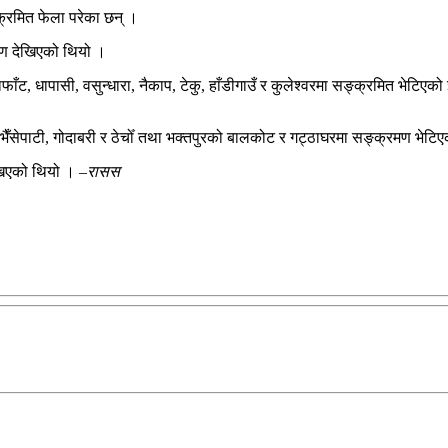
्रमित फेला परेका छन् ।
रमण देखिएको थियो ।
्लाफाँट, धापासी, वसुन्धारा, नैकाप, टेकु, हाँडीगाउँ र कुलेश्वरमा सङ्क्रमित भेटिए
ल, भैँसेपाटी, गोदाबरी र ठेचोँ तथा भक्तपुरको बालकोट र गट्ठाघरमा सङ्क्रमण भेट
खिएको थियो । –
रासस