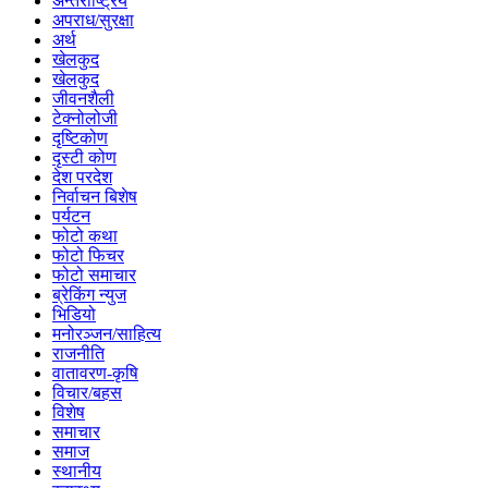
अन्तर्राष्ट्रिय
अपराध/सुरक्षा
अर्थ
खेलकुद
खेलकुद
जीवनशैली
टेक्नोलोजी
दृष्टिकोण
दृस्टी कोण
देश परदेश
निर्वाचन बिशेष
पर्यटन
फोटो कथा
फोटो फिचर
फोटो समाचार
ब्रेकिंग न्युज
भिडियो
मनोरञ्जन/साहित्य
राजनीति
वातावरण-कृषि
विचार/बहस
विशेष
समाचार
समाज
स्थानीय