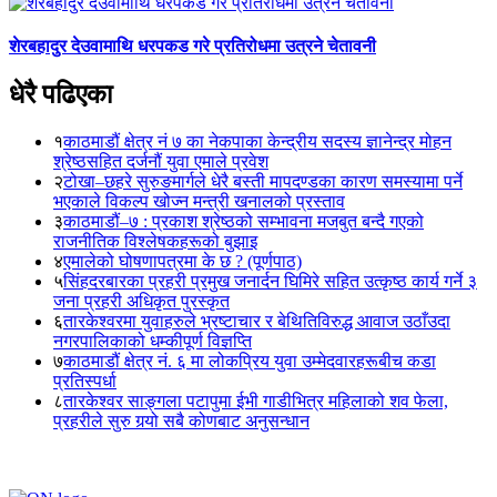
शेरबहादुर देउवामाथि धरपकड गरे प्रतिरोधमा उत्रने चेतावनी
धेरै पढिएका
१
काठमाडौं क्षेत्र नं ७ का नेकपाका केन्द्रीय सदस्य ज्ञानेन्द्र मोहन
श्रेष्ठसहित दर्जनौं युवा एमाले प्रवेश
२
टोखा–छहरे सुरुङमार्गले धेरै बस्ती मापदण्डका कारण समस्यामा पर्ने
भएकाले विकल्प खोज्न मन्त्री खनालको प्रस्ताव
३
काठमाडौं–७ : प्रकाश श्रेष्ठको सम्भावना मजबुत बन्दै गएको
राजनीतिक विश्लेषकहरूको बुझाइ
४
एमालेको घोषणापत्रमा के छ ? (पूर्णपाठ)
५
सिंहदरबारका प्रहरी प्रमुख जनार्दन घिमिरे सहित उत्कृष्ठ कार्य गर्ने ३
जना प्रहरी अधिकृत पुरस्कृत
६
तारकेश्वरमा युवाहरुले भ्रष्टाचार र बेथितिविरुद्ध आवाज उठाँउदा
नगरपालिकाको धम्कीपूर्ण विज्ञप्ति
७
काठमाडौं क्षेत्र नं. ६ मा लोकप्रिय युवा उम्मेदवारहरूबीच कडा
प्रतिस्पर्धा
८
तारकेश्वर साङ्गला पटापुमा ईभी गाडीभित्र महिलाको शव फेला,
प्रहरीले सुरु गर्‍यो सबै कोणबाट अनुसन्धान