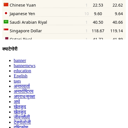
क्याटेगोरी
banner
bannernews
education
English
tags
अन्तरवार्ता
अन्तर्राष्ट्रिय
अपराध/सुरक्षा
अर्थ
खेलकुद
खेलकुद
जीवनशैली
टेक्नोलोजी
दृष्टिकोण