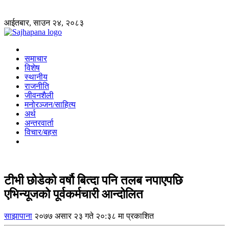
आईतबार, साउन २४, २०८३
समाचार
विशेष
स्थानीय
राजनीति
जीवनशैली
मनोरञ्जन/साहित्य
अर्थ
अन्तरवार्ता
विचार/बहस
टीभी छोडेको वर्षौ बित्दा पनि तलब नपाएपछि
एभिन्यूजको पूर्वकर्मचारी आन्दोलित
साझापाना
२०७७ असार २३ गते २०:३८ मा प्रकाशित