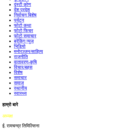
दृस्टी कोण
देश परदेश
निर्वाचन बिशेष
पर्यटन
फोटो कथा
फोटो फिचर
फोटो समाचार
ब्रेकिंग न्युज
भिडियो
मनोरञ्जन/साहित्य
राजनीति
वातावरण-कृषि
विचार/बहस
विशेष
समाचार
समाज
स्थानीय
स्वास्थ्य
हाम्रो बारे
अध्यक्ष
ई. रामचन्द्र तिमिल्सिना