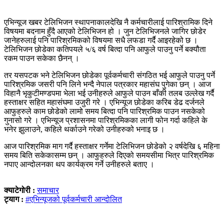
एभिन्यूज खबर टेलिभिजन स्थापनाकालदेखि नै कर्मचारीलाई पारिश्रामिक दिने
विषयमा बदनाम हुँदै आएको टेलिभिजन हो । जुन टेलिभिजनले जागिर छोडेर
जानेहरुलाई पनि पारिश्रमिकको विषयमा सधै लफडा गर्दै आइरहेको छ ।
टेलिभिजन छोडेका कतिपयले ५/६ वर्ष बित्दा पनि आफुले पाउनु पर्ने बक्यौता
रकम पाउन सकेका छैनन् ।
तर यसपटक भने टेलिभिजन छोडेका पूर्वकर्मचारी संगठित भई आफुले पाउनु पर्ने
पारिश्रमिक जसरी पनि लिने भन्दै नेपाल पत्रकार महासंघ पुगेका छन् । आज
विहानै भृकुटीमण्डपमा भेला भई उनीहरुले आफुले पाउन बाँकी तलब उल्लेख गर्दै
हस्ताक्षर सहित महासंघमा उजुरी गरे । एभिन्यूज छोडेका करिब डेढ दर्जनले
आफुहरुले काम छोडेको लामो समय बित्दा पनि पारिश्रमिक पाउन नसकेको
गुनासो गरे । एभिन्यूज प्रशासनमा पारिश्रमिकका लागी फोन गर्दा कहिले के
भनेर झुलाउने, कहिले थर्काउने गरेको उनीहरुको भनाइ छ ।
आज पारिश्रमिक माग गर्दै हस्ताक्षर गर्नेमा टेलिभिजन छोडेको २ वर्षदेखि ६ महिना
समय बिति सकेकासम्म छन् । आफुहरुले दिएको समयसीमा भित्र पारिश्रमिक
नपाए आन्दोलनका थप कार्यक्रम गर्ने उनीहरुले बताए ।
क्याटेगोरी :
समाचार
ट्याग :
#एभिन्यूजको पूर्वकर्मचारी आन्दोलित