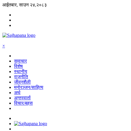
आईतबार, साउन २४,२०८३
×
समाचार
विशेष
स्थानीय
राजनीति
जीवनशैली
मनोरञ्जन/साहित्य
अर्थ
अन्तरवार्ता
विचार/बहस