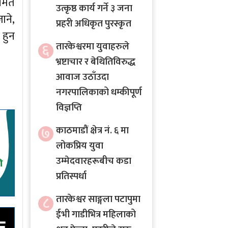
समेत
उत्कृष्ठ कार्य गर्ने ३ जना
ाने,
प्रहरी अधिकृत पुरस्कृत
 हुन
६
तारकेश्वरमा युवाहरुले
भ्रष्टाचार र बेथितिविरुद्ध
आवाज उठाँउदा
नगरपालिकाको धम्कीपूर्ण
विज्ञप्ति
७
काठमाडौं क्षेत्र नं. ६ मा
लोकप्रिय युवा
उम्मेदवारहरूबीच कडा
प्रतिस्पर्धा
८
तारकेश्वर साङ्गला पटापुमा
ईभी गाडीभित्र महिलाको