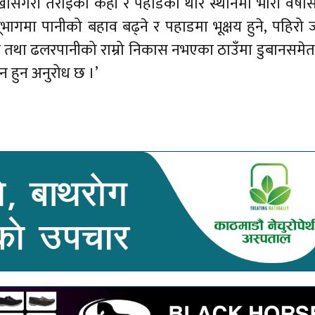
 खासगरी तराईका केही र पहाडका थोरै स्थानमा भारी वर्षा
भूभागमा पानीको बहाव बढ्ने र पहाडमा भूक्षय हुने, पहिरो ज
े तथा ढलरपानीको राम्रो निकास नभएका ठाउँमा डुबानसमेत
 हुन अनुरोध छ ।’