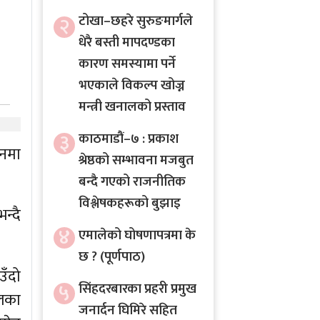
२
टोखा–छहरे सुरुङमार्गले
धेरै बस्ती मापदण्डका
कारण समस्यामा पर्ने
भएकाले विकल्प खोज्न
मन्त्री खनालको प्रस्ताव
३
काठमाडौं–७ : प्रकाश
ानमा
श्रेष्ठको सम्भावना मजबुत
बन्दै गएको राजनीतिक
विश्लेषकहरूको बुझाइ
न्दै
४
एमालेको घोषणापत्रमा के
छ ? (पूर्णपाठ)
उँदो
५
सिंहदरबारका प्रहरी प्रमुख
लका
जनार्दन घिमिरे सहित