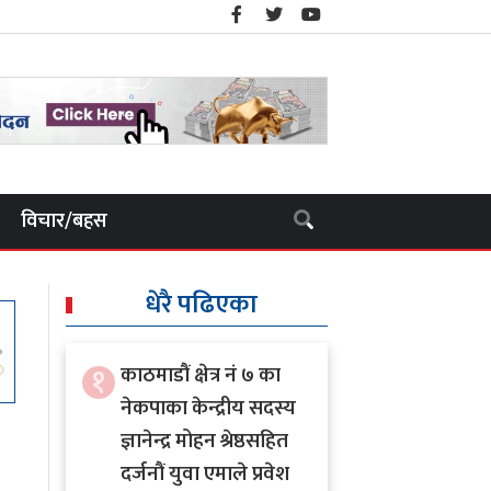
विचार/बहस
धेरै पढिएका
१
काठमाडौं क्षेत्र नं ७ का
नेकपाका केन्द्रीय सदस्य
ज्ञानेन्द्र मोहन श्रेष्ठसहित
दर्जनौं युवा एमाले प्रवेश