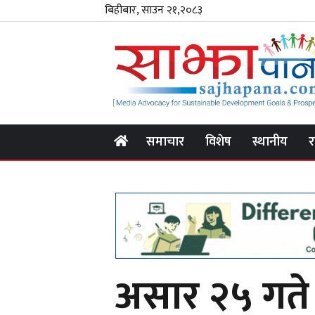
बिहीबार, साउन २१,२०८३
समाचार
विशेष
स्थानीय
र
असार २५ गते र