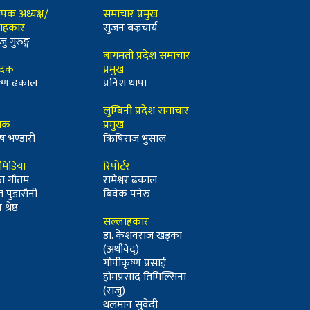
ापक अध्यक्ष/
समाचार प्रमुख
ाहकार
सुजन बज्रचार्य
जु गुरुङ्ग
बागमती प्रदेश समाचार
ादक
प्रमुख
कृष्ण ढकाल
प्रनिश थापा
लुम्बिनी प्रदेश समाचार
्धक
प्रमुख
ष भण्डारी
ऋिषिराज भुसाल
ीमिडिया
रिपोर्टर
त गौतम
रामेश्वर ढकाल
त पुडासैनी
बिवेक पनेरु
श्रेष्ठ
सल्लाहकार
डा. केशवराज खड्का
(अर्थविद्)
गोपीकृष्ण प्रसाई
होमप्रसाद तिमिल्सिना
(राजु)
थलमान सुवेदी