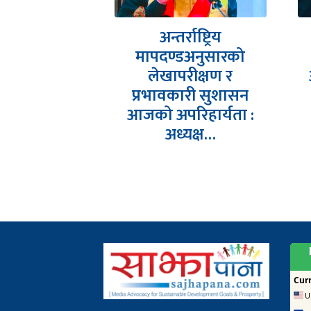
नए एसिया
अन्तर्राष्ट्रिय
क सम्मेलनको
मापदण्डअनुसारको
्तिम चरणमा-
लेखापरीक्षण र
पक कंडेल,…
प्रभावकारी सुशासन
आजको अपरिहार्यता :
अध्यक्ष…