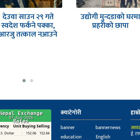
देउवा साउन २९ गते
उद्योगी मुन्दडाको घरम
स्वदेश फर्कने पक्का,
प्रहरीको छापा
आरजु तत्काल नआउने
क्याटेगोरी
हाम्र
banner
bannernews
अध्यक
ई. रा
education
English