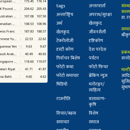
tags
अन्तरवार्ता
संस्थ
सल्ल
अन्तर्राष्ट्रिय
अपराध/सुरक्षा
डा. रा
अर्थ
खेलकुद
सम्प
खेलकुद
जीवनशैली
श्री
टेक्नोलोजी
दृष्टिकोण
दृस्टी कोण
देश परदेश
प्रबन
निर्वाचन बिशेष
पर्यटन
सन्तो
फोटो कथा
फोटो फिचर
मल्ट
फोटो समाचार
ब्रेकिंग न्युज
आदि
सुजि
भिडियो
मनोरञ्जन/
सुभाष 
साहित्य
राजनीति
वातावरण-
कृषि
विचार/बहस
विशेष
समाचार
समाज