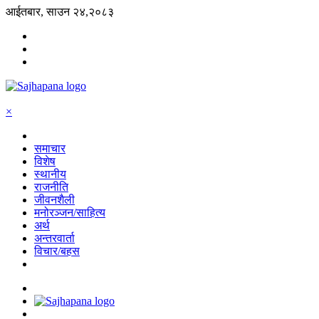
आईतबार, साउन २४,२०८३
×
समाचार
विशेष
स्थानीय
राजनीति
जीवनशैली
मनोरञ्जन/साहित्य
अर्थ
अन्तरवार्ता
विचार/बहस