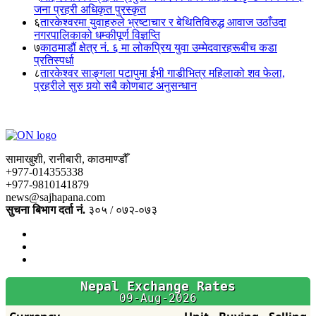
जना प्रहरी अधिकृत पुरस्कृत
६
तारकेश्वरमा युवाहरुले भ्रष्टाचार र बेथितिविरुद्ध आवाज उठाँउदा
नगरपालिकाको धम्कीपूर्ण विज्ञप्ति
७
काठमाडौं क्षेत्र नं. ६ मा लोकप्रिय युवा उम्मेदवारहरूबीच कडा
प्रतिस्पर्धा
८
तारकेश्वर साङ्गला पटापुमा ईभी गाडीभित्र महिलाको शव फेला,
प्रहरीले सुरु गर्‍यो सबै कोणबाट अनुसन्धान
सामाखुशी, रानीबारी, काठमाण्डौँ
+977-014355338
+977-9810141879
news@sajhapana.com
सुचना बिभाग दर्ता नं.
३०५ / ०७२-०७३