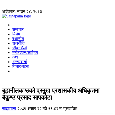
आईतबार, साउन २४, २०८३
समाचार
विशेष
स्थानीय
राजनीति
जीवनशैली
मनोरञ्जन/साहित्य
अर्थ
अन्तरवार्ता
विचार/बहस
बूढानीलकण्ठको प्रमुख प्रशासकीय अधिकृतमा
बैकुण्ठ प्रसाद सापकोटा
साझापाना
२०७७ असार २२ गते १९:४२ मा प्रकाशित