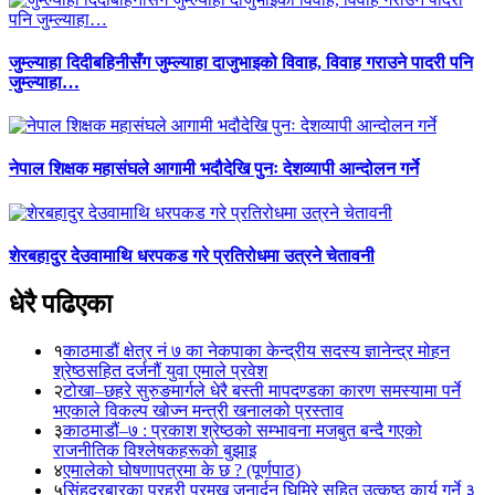
जुम्ल्याहा दिदीबहिनीसँग जुम्ल्याहा दाजुभाइको विवाह, विवाह गराउने पादरी पनि
जुम्ल्याहा…
नेपाल शिक्षक महासंघले आगामी भदौदेखि पुनः देशव्यापी आन्दोलन गर्ने
शेरबहादुर देउवामाथि धरपकड गरे प्रतिरोधमा उत्रने चेतावनी
धेरै पढिएका
१
काठमाडौं क्षेत्र नं ७ का नेकपाका केन्द्रीय सदस्य ज्ञानेन्द्र मोहन
श्रेष्ठसहित दर्जनौं युवा एमाले प्रवेश
२
टोखा–छहरे सुरुङमार्गले धेरै बस्ती मापदण्डका कारण समस्यामा पर्ने
भएकाले विकल्प खोज्न मन्त्री खनालको प्रस्ताव
३
काठमाडौं–७ : प्रकाश श्रेष्ठको सम्भावना मजबुत बन्दै गएको
राजनीतिक विश्लेषकहरूको बुझाइ
४
एमालेको घोषणापत्रमा के छ ? (पूर्णपाठ)
५
सिंहदरबारका प्रहरी प्रमुख जनार्दन घिमिरे सहित उत्कृष्ठ कार्य गर्ने ३