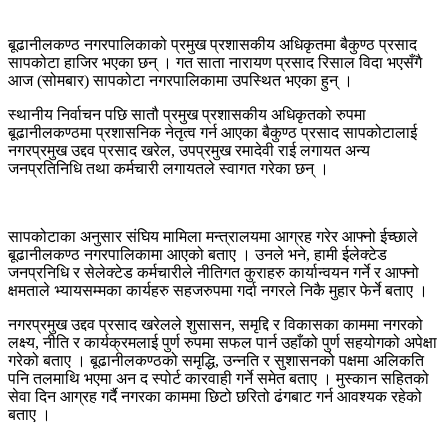
बूढानीलकण्ठ नगरपालिकाको प्रमुख प्रशासकीय अधिकृतमा बैकुण्ठ प्रसाद
सापकोटा हाजिर भएका छन् । गत साता नारायण प्रसाद रिसाल विदा भएसँगै
आज (सोमबार) सापकोटा नगरपालिकामा उपस्थित भएका हुन् ।
स्थानीय निर्वाचन पछि सातौ प्रमुख प्रशासकीय अधिकृतको रुपमा
बूढानीलकण्ठमा प्रशासनिक नेतृत्व गर्न आएका बैकुण्ठ प्रसाद सापकोटालाई
नगरप्रमुख उद्दव प्रसाद खरेल, उपप्रमुख रमादेवी राई लगायत अन्य
जनप्रतिनिधि तथा कर्मचारी लगायतले स्वागत गरेका छन् ।
सापकोटाका अनुसार संघिय मामिला मन्त्रालयमा आग्रह गरेर आफ्नो ईच्छाले
बूढानीलकण्ठ नगरपालिकामा आएको बताए । उनले भने, हामी ईलेक्टेड
जनप्रनिधि र सेलेक्टेड कर्मचारीले नीतिगत कुराहरु कार्यान्वयन गर्ने र आफ्नो
क्षमताले भ्यायसम्मका कार्यहरु सहजरुपमा गर्दा नगरले निकै मुहार फेर्ने बताए ।
नगरप्रमुख उद्दव प्रसाद खरेलले शुसासन, समृद्दि र विकासका काममा नगरको
लक्ष्य, नीति र कार्यक्रमलाई पुर्ण रुपमा सफल पार्न उहाँको पुर्ण सहयोगको अपेक्षा
गरेको बताए । बूढानीलकण्ठको समृद्धि, उन्नति र सुशासनको पक्षमा अलिकति
पनि तलमाथि भएमा अन द स्पोर्ट कारवाही गर्ने समेत बताए । मुस्कान सहितको
सेवा दिन आग्रह गर्दै नगरका काममा छिटो छरितो ढंगबाट गर्न आवश्यक रहेको
बताए ।