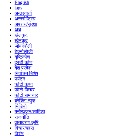
English
tags
अन्तरवार्ता
अन्तर्राष्ट्रिय
अपराध/सुरक्षा
अर्थ
खेलकुद
खेलकुद
जीवनशैली
टेक्नोलोजी
दृष्टिकोण
दृस्टी कोण
देश परदेश
निर्वाचन बिशेष
पर्यटन
फोटो कथा
फोटो फिचर
फोटो समाचार
ब्रेकिंग न्युज
भिडियो
मनोरञ्जन/साहित्य
राजनीति
वातावरण-कृषि
विचार/बहस
विशेष