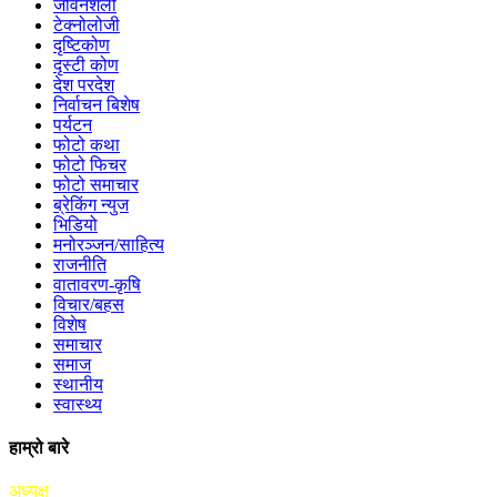
जीवनशैली
टेक्नोलोजी
दृष्टिकोण
दृस्टी कोण
देश परदेश
निर्वाचन बिशेष
पर्यटन
फोटो कथा
फोटो फिचर
फोटो समाचार
ब्रेकिंग न्युज
भिडियो
मनोरञ्जन/साहित्य
राजनीति
वातावरण-कृषि
विचार/बहस
विशेष
समाचार
समाज
स्थानीय
स्वास्थ्य
हाम्रो बारे
अध्यक्ष