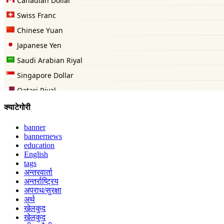
क्याटेगोरी
banner
bannernews
education
English
tags
अन्तरवार्ता
अन्तर्राष्ट्रिय
अपराध/सुरक्षा
अर्थ
खेलकुद
खेलकुद