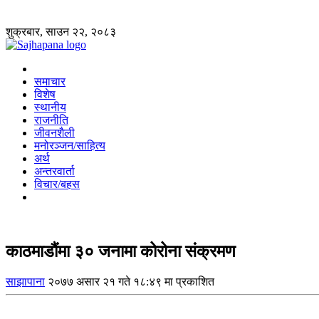
शुक्रबार, साउन २२, २०८३
समाचार
विशेष
स्थानीय
राजनीति
जीवनशैली
मनोरञ्जन/साहित्य
अर्थ
अन्तरवार्ता
विचार/बहस
काठमाडौंमा ३० जनामा कोरोना संक्रमण
साझापाना
२०७७ असार २१ गते १८:४९ मा प्रकाशित