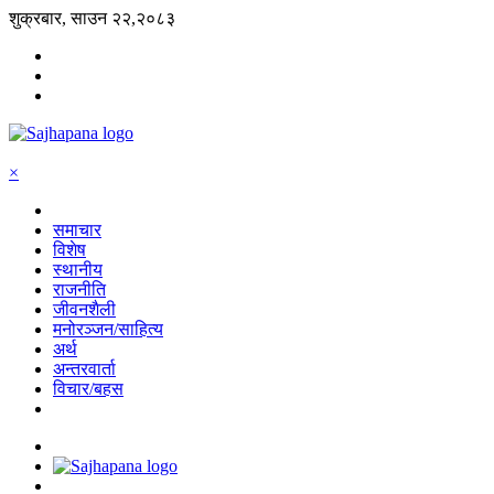
शुक्रबार, साउन २२,२०८३
×
समाचार
विशेष
स्थानीय
राजनीति
जीवनशैली
मनोरञ्जन/साहित्य
अर्थ
अन्तरवार्ता
विचार/बहस