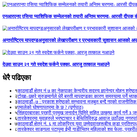
एनआरएनए एसिया प्याशिफिक सम्मेलनको तयारी अन्तिम चरणमा- आरसी दीपक 
अन्तर्राष्ट्रिय मापदण्डअनुसारको लेखापरीक्षण र प्रभावकारी सुशासन आजको अपर
देउवा साउन २९ गते स्वदेश फर्कने पक्का, आरजु तत्काल नआउने
धेरै पढिएका
१
काठमाडौं क्षेत्र नं ७ का नेकपाका केन्द्रीय सदस्य ज्ञानेन्द्र मोहन श्रेष्ठ
२
टोखा–छहरे सुरुङमार्गले धेरै बस्ती मापदण्डका कारण समस्यामा पर्ने भए
३
काठमाडौं–७ : प्रकाश श्रेष्ठको सम्भावना मजबुत बन्दै गएको राजनीतिक
४
एमालेको घोषणापत्रमा के छ ? (पूर्णपाठ)
५
सिंहदरबारका प्रहरी प्रमुख जनार्दन घिमिरे सहित उत्कृष्ठ कार्य गर्ने ३ 
६
तारकेश्वरमा युवाहरुले भ्रष्टाचार र बेथितिविरुद्ध आवाज उठाँउदा नगरपालि
७
काठमाडौं क्षेत्र नं. ६ मा लोकप्रिय युवा उम्मेदवारहरूबीच कडा प्रतिस्पर्
८
तारकेश्वर साङ्गला पटापुमा ईभी गाडीभित्र महिलाको शव फेला, प्रहरीले