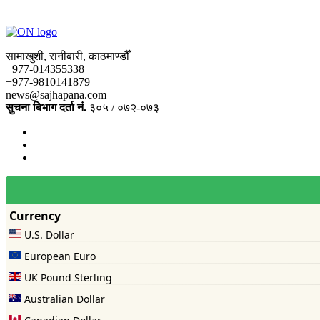
सामाखुशी, रानीबारी, काठमाण्डौँ
+977-014355338
+977-9810141879
news@sajhapana.com
सुचना बिभाग दर्ता नं.
३०५ / ०७२-०७३