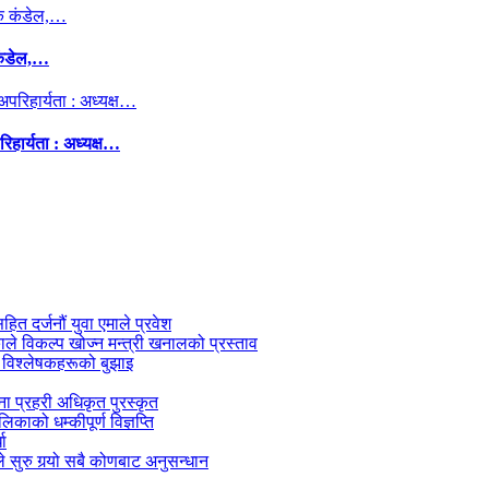
कंडेल,…
िहार्यता : अध्यक्ष…
सहित दर्जनौं युवा एमाले प्रवेश
काले विकल्प खोज्न मन्त्री खनालको प्रस्ताव
 विश्लेषकहरूको बुझाइ
जना प्रहरी अधिकृत पुरस्कृत
काको धम्कीपूर्ण विज्ञप्ति
धा
 सुरु गर्‍यो सबै कोणबाट अनुसन्धान