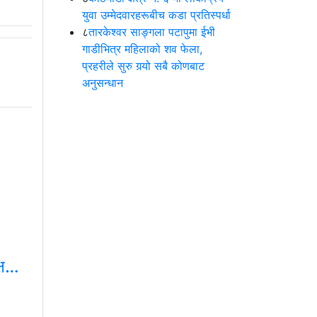
युवा उम्मेदवारहरूबीच कडा प्रतिस्पर्धा
८
तारकेश्वर साङ्गला पटापुमा ईभी
गाडीभित्र महिलाको शव फेला,
प्रहरीले सुरु गर्‍यो सबै कोणबाट
अनुसन्धान
क्ष…