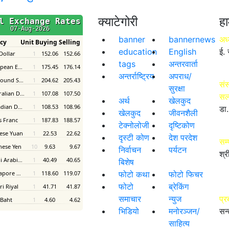
क्याटेगोरी
हा
banner
bannernews
अध्
education
English
ई. 
tags
अन्तरवार्ता
अन्तर्राष्ट्रिय
अपराध/
संस
सुरक्षा
सल
अर्थ
खेलकुद
डा.
खेलकुद
जीवनशैली
टेक्नोलोजी
दृष्टिकोण
दृस्टी कोण
देश परदेश
सम
निर्वाचन
पर्यटन
श्र
बिशेष
फोटो कथा
फोटो फिचर
फोटो
ब्रेकिंग
समाचार
न्युज
प्र
भिडियो
मनोरञ्जन/
सन्
साहित्य