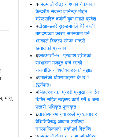
१
काठमाडौं क्षेत्र नं ७ का नेकपाका
केन्द्रीय सदस्य ज्ञानेन्द्र मोहन
श्रेष्ठसहित दर्जनौं युवा एमाले प्रवेश
२
टोखा–छहरे सुरुङमार्गले धेरै बस्ती
मापदण्डका कारण समस्यामा पर्ने
भएकाले विकल्प खोज्न मन्त्री
खनालको प्रस्ताव
३
काठमाडौं–७ : प्रकाश श्रेष्ठको
सम्भावना मजबुत बन्दै गएको
राजनीतिक विश्लेषकहरूको बुझाइ
े
४
एमालेको घोषणापत्रमा के छ ?
ो
(पूर्णपाठ)
५
सिंहदरबारका प्रहरी प्रमुख जनार्दन
, मन्जु
घिमिरे सहित उत्कृष्ठ कार्य गर्ने ३ जना
प्रहरी अधिकृत पुरस्कृत
६
तारकेश्वरमा युवाहरुले भ्रष्टाचार र
बेथितिविरुद्ध आवाज उठाँउदा
नगरपालिकाको धम्कीपूर्ण विज्ञप्ति
७
काठमाडौं क्षेत्र नं. ६ मा लोकप्रिय