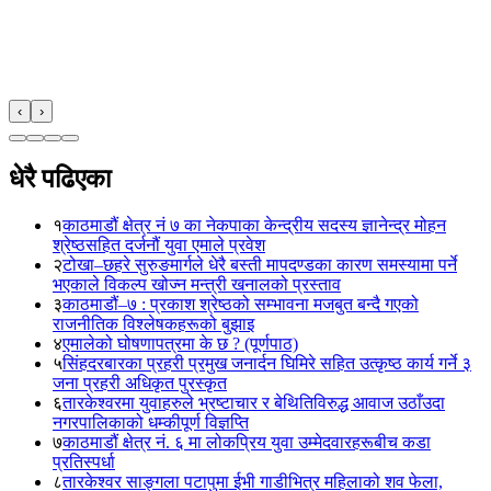
‹
›
धेरै पढिएका
१
काठमाडौं क्षेत्र नं ७ का नेकपाका केन्द्रीय सदस्य ज्ञानेन्द्र मोहन
श्रेष्ठसहित दर्जनौं युवा एमाले प्रवेश
२
टोखा–छहरे सुरुङमार्गले धेरै बस्ती मापदण्डका कारण समस्यामा पर्ने
भएकाले विकल्प खोज्न मन्त्री खनालको प्रस्ताव
३
काठमाडौं–७ : प्रकाश श्रेष्ठको सम्भावना मजबुत बन्दै गएको
राजनीतिक विश्लेषकहरूको बुझाइ
४
एमालेको घोषणापत्रमा के छ ? (पूर्णपाठ)
५
सिंहदरबारका प्रहरी प्रमुख जनार्दन घिमिरे सहित उत्कृष्ठ कार्य गर्ने ३
जना प्रहरी अधिकृत पुरस्कृत
६
तारकेश्वरमा युवाहरुले भ्रष्टाचार र बेथितिविरुद्ध आवाज उठाँउदा
नगरपालिकाको धम्कीपूर्ण विज्ञप्ति
७
काठमाडौं क्षेत्र नं. ६ मा लोकप्रिय युवा उम्मेदवारहरूबीच कडा
प्रतिस्पर्धा
८
तारकेश्वर साङ्गला पटापुमा ईभी गाडीभित्र महिलाको शव फेला,