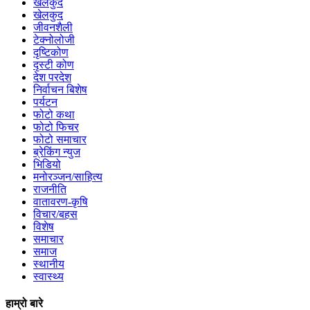
खेलकुद
खेलकुद
जीवनशैली
टेक्नोलोजी
दृष्टिकोण
दृस्टी कोण
देश परदेश
निर्वाचन बिशेष
पर्यटन
फोटो कथा
फोटो फिचर
फोटो समाचार
ब्रेकिंग न्युज
भिडियो
मनोरञ्जन/साहित्य
राजनीति
वातावरण-कृषि
विचार/बहस
विशेष
समाचार
समाज
स्थानीय
स्वास्थ्य
हाम्रो बारे