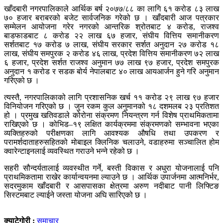
खाँदबारी नगरपालिकाले आर्थिक बर्ष २०७७/८८ का लागि ६१ करोड ८३ लाख
७० हजार बराबरको बजेट सार्वजनिक गरेको छ । खाँदबारी आज पत्रकार
सम्मेलन आयोजना गरेर नगरको आन्तरिक श्रोतबाट ४ करोड, राजश्व
बाडफाडबाट ८ करोड २२ लाख ६७ हजार, संघीय वित्तिय समानीकरण
सर्शतबाट १७ करोड ७ लाख, संघीय सरकार सर्शत अनुदान २७ करोड १८
लाख, संघीय समपुरक २ करोड ४६ लाख, प्रदेश वित्तिय समानीकरण ७२ लाख
६ हजार, प्रदेश सर्शत राजश्व अनुमान ७७ लाख ९७ हजार, प्रदेश समपुरक
अनुदान १ करोड र सडक बोर्य नेपालबाट ४० लाख आयआर्जन हुने गरि अनुमान
गरिएको छ ।
त्यस्तै, नगरपालिकाको लागि प्रशासनिक खर्च ११ करोड २९ लाख ९७ हजार
विनियोजन गरिएको छ । जुन रकम कुल अनुमानको १८ दशमलब २३ प्रतिशत
हो । प्रमुख खतिवडाले कोरोना संक्रमण नियन्त्रण गर्न विशेष प्राथमिकतामा
राखिएको छ । कोभिड–१९ लक्षित कार्यक्रममा संक्रमणको सम्भावना भएका
व्यक्तिहरुको परीक्षणका लागि आवश्यक औषधि तथा उपकरण र
परामर्शदाताहरुसहितको मोबाइल क्लिनिक चलाउने, वडाहरुमा सञ्चालित होम
क्वारेन्टाइनलाई व्यवस्थित गराउने भन्ने रहेको छ ।
सहरी सौन्दर्यतालाई व्यवस्थीत गर्ने, बस्ती विकास र अधुरा योजनालाई पनि
प्राथमिकतामा राखेर कार्यान्वयनमा ल्याउने छ । आर्थिक उपार्जनमा आत्मनिर्भर,
सदरमुकाम खाँदबारी र आसपासका क्षेत्रमा अरुण नदीबाट पानी लिफ्टिङ
सिस्टमबाट ल्याईने जस्ता योजना अघि सारिएको छ ।
क्याटेगोरी :
समाचार