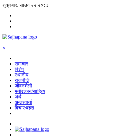
शुक्रबार, साउन २२,२०८३
×
समाचार
विशेष
स्थानीय
राजनीति
जीवनशैली
मनोरञ्जन/साहित्य
अर्थ
अन्तरवार्ता
विचार/बहस