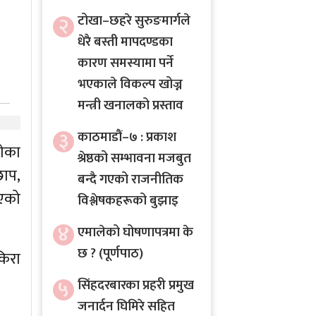
२
टोखा–छहरे सुरुङमार्गले
धेरै बस्ती मापदण्डका
कारण समस्यामा पर्ने
भएकाले विकल्प खोज्न
मन्त्री खनालको प्रस्ताव
३
काठमाडौं–७ : प्रकाश
गेका
श्रेष्ठको सम्भावना मजबुत
छाप,
बन्दै गएको राजनीतिक
िएको
विश्लेषकहरूको बुझाइ
४
एमालेको घोषणापत्रमा के
छ ? (पूर्णपाठ)
किरा
५
सिंहदरबारका प्रहरी प्रमुख
जनार्दन घिमिरे सहित