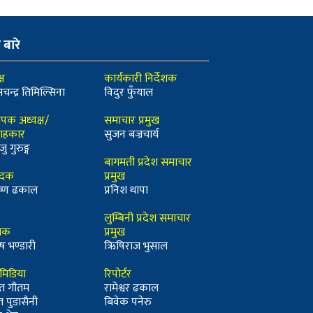
ो बारे
्ष
कार्यकारी निर्देशक
मचन्द्र तिमिल्सिना
विदुर फुँयाल
ापक अध्यक्ष/
समाचार प्रमुख
ाहकार
सुजन बज्रचार्य
जु गुरुङ्ग
बागमती प्रदेश समाचार
ादक
प्रमुख
कृष्ण ढकाल
प्रनिश थापा
लुम्बिनी प्रदेश समाचार
्धक
प्रमुख
ष भण्डारी
ऋिषिराज भुसाल
ीमिडिया
रिपोर्टर
त गौतम
रामेश्वर ढकाल
त पुडासैनी
बिवेक पनेरु