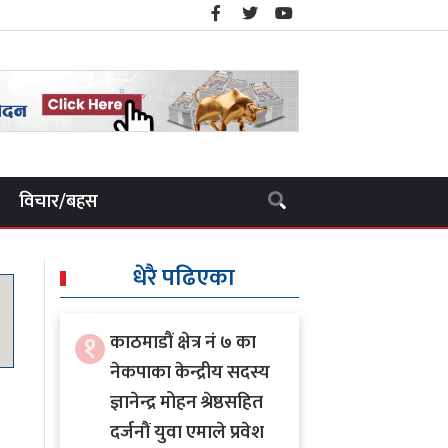
विचार/बहस
धेरै पढिएका
१
काठमाडौं क्षेत्र नं ७ का
नेकपाका केन्द्रीय सदस्य
ज्ञानेन्द्र मोहन श्रेष्ठसहित
दर्जनौं युवा एमाले प्रवेश