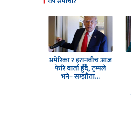
थप समाचार
ुन्दडाको घरमा
अमेरिका र इरानबीच आज
ीको छापा
फेरि वार्ता हुँदै, ट्रम्पले
भने– सम्झौता…