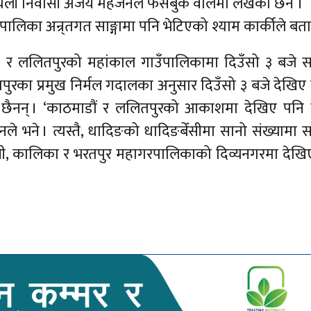
र्मस्थली निवासी अजय महर्जनले फेसबुक वालमा लेखेका छन ।
लिका अन्र्तगत साङ्गामा पनि भेटिएको श्याम कार्कीले बत
 र ललितपुरको महांकाल गाउँपालिकामा दिउँसो ३ बजे
लितपुरका प्रमुख निर्मल गदालका अनुसार दिउँसो ३ बजे देखिए
 छैनन् । ‘काठमाडौं र ललितपुरको आकाशमा देखिए पनि
नले भने । त्यस्तै, धादिङको धादिङबेँसीमा सानो संख्यामा
नी, कालिका र भरतपुर महागरपालिकाको दिव्यनगरमा देख