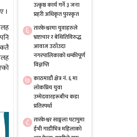
उत्कृष्ठ कार्य गर्ने ३ जना
ाए ।
प्रहरी अधिकृत पुरस्कृत
 सलह
६
तारकेश्वरमा युवाहरुले
 पनि
भ्रष्टाचार र बेथितिविरुद्ध
आवाज उठाँउदा
 कतै
नगरपालिकाको धम्कीपूर्ण
 सलह
विज्ञप्ति
िएको
७
काठमाडौं क्षेत्र नं. ६ मा
लोकप्रिय युवा
उम्मेदवारहरूबीच कडा
प्रतिस्पर्धा
८
तारकेश्वर साङ्गला पटापुमा
ईभी गाडीभित्र महिलाको