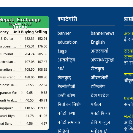
क्याटेगोरी
हाम्र
banner
bannernews
अध्यक
ई. रा
education
English
tags
अन्तरवार्ता
संस्थ
सल्ल
अन्तर्राष्ट्रिय
अपराध/सुरक्षा
डा. रा
अर्थ
खेलकुद
सम्प
खेलकुद
जीवनशैली
श्री
टेक्नोलोजी
दृष्टिकोण
दृस्टी कोण
देश परदेश
प्रबन
निर्वाचन बिशेष
पर्यटन
सन्तो
फोटो कथा
फोटो फिचर
मल्ट
फोटो समाचार
ब्रेकिंग न्युज
आदि
सुजि
भिडियो
मनोरञ्जन/