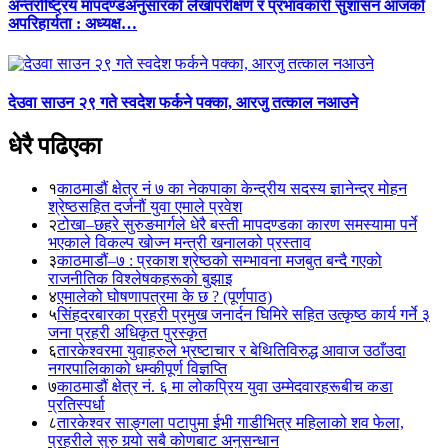
अन्तर्राष्ट्रिय मापदण्डअनुसारको लेखापरीक्षण र प्रभावकारी सुशासन आजको
अपरिहार्यता : अध्यक्ष…
देउवा साउन २९ गते स्वदेश फर्कने पक्का, आरजु तत्काल नआउने
धेरै पढिएका
१
काठमाडौं क्षेत्र नं ७ का नेकपाका केन्द्रीय सदस्य ज्ञानेन्द्र मोहन
श्रेष्ठसहित दर्जनौं युवा एमाले प्रवेश
२
टोखा–छहरे सुरुङमार्गले धेरै बस्ती मापदण्डका कारण समस्यामा पर्ने
भएकाले विकल्प खोज्न मन्त्री खनालको प्रस्ताव
३
काठमाडौं–७ : प्रकाश श्रेष्ठको सम्भावना मजबुत बन्दै गएको
राजनीतिक विश्लेषकहरूको बुझाइ
४
एमालेको घोषणापत्रमा के छ ? (पूर्णपाठ)
५
सिंहदरबारका प्रहरी प्रमुख जनार्दन घिमिरे सहित उत्कृष्ठ कार्य गर्ने ३
जना प्रहरी अधिकृत पुरस्कृत
६
तारकेश्वरमा युवाहरुले भ्रष्टाचार र बेथितिविरुद्ध आवाज उठाँउदा
नगरपालिकाको धम्कीपूर्ण विज्ञप्ति
७
काठमाडौं क्षेत्र नं. ६ मा लोकप्रिय युवा उम्मेदवारहरूबीच कडा
प्रतिस्पर्धा
८
तारकेश्वर साङ्गला पटापुमा ईभी गाडीभित्र महिलाको शव फेला,
प्रहरीले सुरु गर्‍यो सबै कोणबाट अनुसन्धान