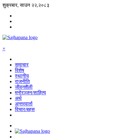
शुक्रबार, साउन २२,२०८३
×
समाचार
विशेष
स्थानीय
राजनीति
जीवनशैली
मनोरञ्जन/साहित्य
अर्थ
अन्तरवार्ता
विचार/बहस