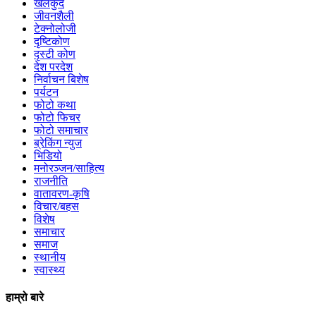
खेलकुद
जीवनशैली
टेक्नोलोजी
दृष्टिकोण
दृस्टी कोण
देश परदेश
निर्वाचन बिशेष
पर्यटन
फोटो कथा
फोटो फिचर
फोटो समाचार
ब्रेकिंग न्युज
भिडियो
मनोरञ्जन/साहित्य
राजनीति
वातावरण-कृषि
विचार/बहस
विशेष
समाचार
समाज
स्थानीय
स्वास्थ्य
हाम्रो बारे