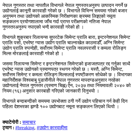
नेपाल गुणस्तर तथा नापतौल विभागले नेपाल गुणस्तरअनुरुप उत्पादन नगर्ने छ
उद्योगलाई कानूनी कारवाही गरेको छ । विभागले विभिन्न समयमा गरेको बजार
अनुगमन तथा उद्योगको आकस्मिक निरीक्षणका क्रममा लिइएको नमूना
सङ्कलन प्रयोगशालामा जाँच गर्दा प्राप्त परीक्षणको नतिजा नेपाल
गुणस्तरअनुरुप नपाएको भन्दै कारवाही गरेको हो ।
विभागले शुक्रबार रिलायन्स सुपरटेक सिमेन्ट प्रालि बारा, इन्टरनेशनल सिमेन्ट
प्रालि पर्सा, एभरेष्ट ग्यास उद्योग प्रालि चाल्नाखेल काठमाडौँ, अग्नि सिमेन्ट
उद्योग प्रालि रुपन्देही, सर्वोत्तम सिमेन्ट प्रालि नवलपरासी र कमला रोलिङ्ग
मिल्स मोरङलाई कारवाही गरेको हो ।
जसमा रिलायन्स सिमेन्ट र इन्टरनेशनल सिमेन्टको इजाजतपत्र रद्द गर्नुका साथै
एभरेष्ट ग्यास उद्योगको प्रमाणपत्र स्थगन गरेको छ । यस्तै, अग्नि सिमेन्ट,
सर्वोत्तम सिमेन्ट र कमला रोलिङ्ग मिल्सलाई स्पष्टीकरण सोधेको छ । विभागका
महानिर्देशक विश्वबाबु पुडासैनीले नेपाल गुणस्तर मापदण्डअनुसार नरहेका
उद्योगलाई नेपाल गुणस्तर (प्रमाण चिह्न) ऐन, २०३७ तथा नियमावली २०४० को
नियम (१६) अनुसार कारबाही गरिएको जानकारी दिनुभयो ।
विभागले बन्दाबन्दीको समयमा उपभोक्ता ठगी गर्ने उद्योग पहिचान गर्न केही दिन
पहिला देशभरका झण्डै १०० उद्योगबाट नमूना सङ्कलन लिएको थियो ।
क्याटेगोरी :
समाचार
ट्याग :
#breaking
,
#उद्योग कारवाहीमा