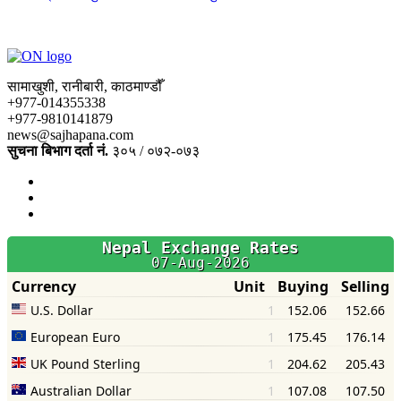
सामाखुशी, रानीबारी, काठमाण्डौँ
+977-014355338
+977-9810141879
news@sajhapana.com
सुचना बिभाग दर्ता नं.
३०५ / ०७२-०७३