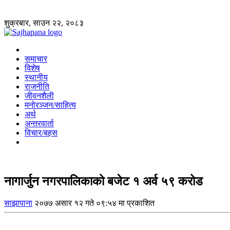
शुक्रबार, साउन २२, २०८३
समाचार
विशेष
स्थानीय
राजनीति
जीवनशैली
मनोरञ्जन/साहित्य
अर्थ
अन्तरवार्ता
विचार/बहस
नागार्जुन नगरपालिकाको बजेट १ अर्व ५९ करोड
साझापाना
२०७७ असार १२ गते ०९:५४ मा प्रकाशित