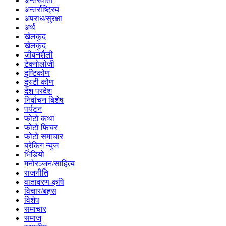
अन्तरवार्ता
अन्तर्राष्ट्रिय
अपराध/सुरक्षा
अर्थ
खेलकुद
खेलकुद
जीवनशैली
टेक्नोलोजी
दृष्टिकोण
दृस्टी कोण
देश परदेश
निर्वाचन बिशेष
पर्यटन
फोटो कथा
फोटो फिचर
फोटो समाचार
ब्रेकिंग न्युज
भिडियो
मनोरञ्जन/साहित्य
राजनीति
वातावरण-कृषि
विचार/बहस
विशेष
समाचार
समाज