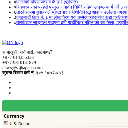
४
एमालेको घोषणापत्रमा के छ ? (पूर्णपाठ)
५
सिंहदरबारका प्रहरी प्रमुख जनार्दन घिमिरे सहित उत्कृष्ठ कार्य गर्ने ३ 
६
तारकेश्वरमा युवाहरुले भ्रष्टाचार र बेथितिविरुद्ध आवाज उठाँउदा नगरपालि
७
काठमाडौं क्षेत्र नं. ६ मा लोकप्रिय युवा उम्मेदवारहरूबीच कडा प्रतिस्पर्
८
तारकेश्वर साङ्गला पटापुमा ईभी गाडीभित्र महिलाको शव फेला, प्रहरीले
सामाखुशी, रानीबारी, काठमाण्डौँ
+977-014355338
+977-9810141879
news@sajhapana.com
सुचना बिभाग दर्ता नं.
३०५ / ०७२-०७३