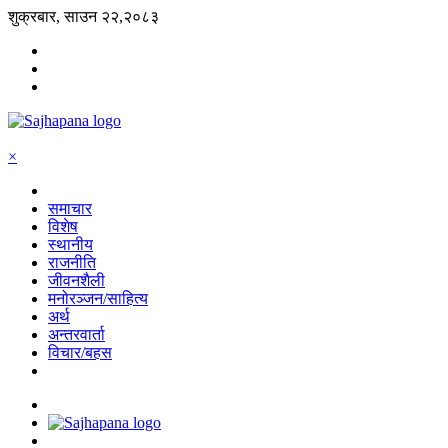
शुक्रबार, साउन २२,२०८३
×
समाचार
विशेष
स्थानीय
राजनीति
जीवनशैली
मनोरञ्जन/साहित्य
अर्थ
अन्तरवार्ता
विचार/बहस