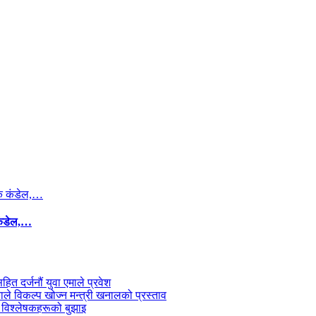
कंडेल,…
सहित दर्जनौं युवा एमाले प्रवेश
काले विकल्प खोज्न मन्त्री खनालको प्रस्ताव
 विश्लेषकहरूको बुझाइ