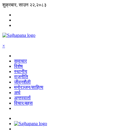
शुक्रबार, साउन २२,२०८३
×
समाचार
विशेष
स्थानीय
राजनीति
जीवनशैली
मनोरञ्जन/साहित्य
अर्थ
अन्तरवार्ता
विचार/बहस