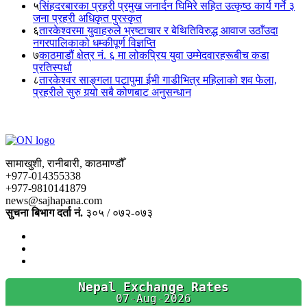
५
सिंहदरबारका प्रहरी प्रमुख जनार्दन घिमिरे सहित उत्कृष्ठ कार्य गर्ने ३
जना प्रहरी अधिकृत पुरस्कृत
६
तारकेश्वरमा युवाहरुले भ्रष्टाचार र बेथितिविरुद्ध आवाज उठाँउदा
नगरपालिकाको धम्कीपूर्ण विज्ञप्ति
७
काठमाडौं क्षेत्र नं. ६ मा लोकप्रिय युवा उम्मेदवारहरूबीच कडा
प्रतिस्पर्धा
८
तारकेश्वर साङ्गला पटापुमा ईभी गाडीभित्र महिलाको शव फेला,
प्रहरीले सुरु गर्‍यो सबै कोणबाट अनुसन्धान
सामाखुशी, रानीबारी, काठमाण्डौँ
+977-014355338
+977-9810141879
news@sajhapana.com
सुचना बिभाग दर्ता नं.
३०५ / ०७२-०७३