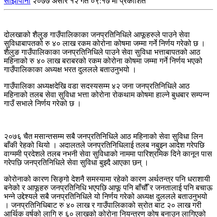
साझापाना
२०७७ असार १२ गते ०९:१७ मा प्रकाशित
दोलखाको शैलुङ गाउँपालिकाका जनप्रतिनिधिले आफूहरुले पाउने सेवा
सुविधाबापतको रु ४० लाख रकम कोरोना कोषमा जम्मा गर्ने निर्णय गरेको छ ।
शैलुङ गाउँपालिकाका जनप्रतिनिधिले पाउने सेवा सुविधा भत्ताबापतको आठ
महिनाको रु ४० लाख बराबरको रकम कोरोना कोषमा जम्मा गर्ने निर्णय भएको
गाउँपालिकाका अध्यक्ष भरत दुललले बताउनुभयो ।
गाउँपालिका अध्यक्षदेखि वडा सदस्यसम्म ४२ जना जनप्रतिनिधिले आठ
महिनाको तलब सेवा सुविधा भत्ता कोरोना रोकथाम कोषमा हाल्ने बुधबार सम्पन्न
गाउँ सभाले निर्णय गरेको छ ।
२०७६ चैत मसान्तसम्म सबै जनप्रतिनिधिले आठ महिनाको सेवा सुविधा लिन
बाँकी रेहको थियो । अदालतले जनप्रतिनिधिलाई तलब नबुझ्न आदेश गरेपछि
वाग्ममी प्रदेशले तलब नभनी सेवा सुविधाको नाममा पारिश्रमिक दिने कानून पास
गरेपछि जनप्रतिनिधिले सेवा सुविधा बुझ्दै आएका छन् ।
कोरोनाको कारण सिङ्गो देशनै समस्यामा रहेको कारण अर्थतन्त्र पनि धराशायी
बनेको र आफूहरु जनप्रतिनिधि भएपछि आफू पनि बाँचौँ र जनतालाई पनि बचाऊ
भन्ने उद्देश्यले सबै जनप्रतिनिधिले यो निर्णय गरेको अध्यक्ष दुललले बताउनुभयो
। जनप्रतिनिधिबाट रु ४० लाख र गाउँपालिकाको स्रोत बाट २० लाख गरी
आर्थिक वर्षको लागि रु ६० लाखको कोरोना नियन्त्रण कोष बनाउन लागिएको