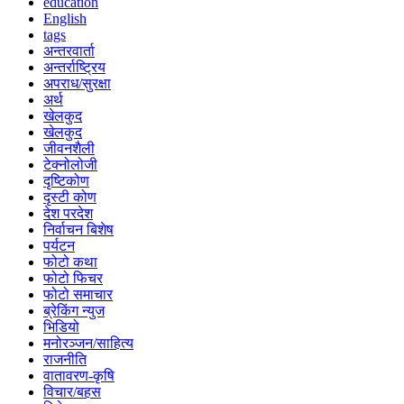
education
English
tags
अन्तरवार्ता
अन्तर्राष्ट्रिय
अपराध/सुरक्षा
अर्थ
खेलकुद
खेलकुद
जीवनशैली
टेक्नोलोजी
दृष्टिकोण
दृस्टी कोण
देश परदेश
निर्वाचन बिशेष
पर्यटन
फोटो कथा
फोटो फिचर
फोटो समाचार
ब्रेकिंग न्युज
भिडियो
मनोरञ्जन/साहित्य
राजनीति
वातावरण-कृषि
विचार/बहस