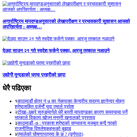
अन्तर्राष्ट्रिय मापदण्डअनुसारको लेखापरीक्षण र प्रभावकारी सुशासन आजको
अपरिहार्यता : अध्यक्ष…
देउवा साउन २९ गते स्वदेश फर्कने पक्का, आरजु तत्काल नआउने
उद्योगी मुन्दडाको घरमा प्रहरीको छापा
धेरै पढिएका
१
काठमाडौं क्षेत्र नं ७ का नेकपाका केन्द्रीय सदस्य ज्ञानेन्द्र मोहन
श्रेष्ठसहित दर्जनौं युवा एमाले प्रवेश
२
टोखा–छहरे सुरुङमार्गले धेरै बस्ती मापदण्डका कारण समस्यामा पर्ने
भएकाले विकल्प खोज्न मन्त्री खनालको प्रस्ताव
३
काठमाडौं–७ : प्रकाश श्रेष्ठको सम्भावना मजबुत बन्दै गएको
राजनीतिक विश्लेषकहरूको बुझाइ
४
एमालेको घोषणापत्रमा के छ ? (पूर्णपाठ)