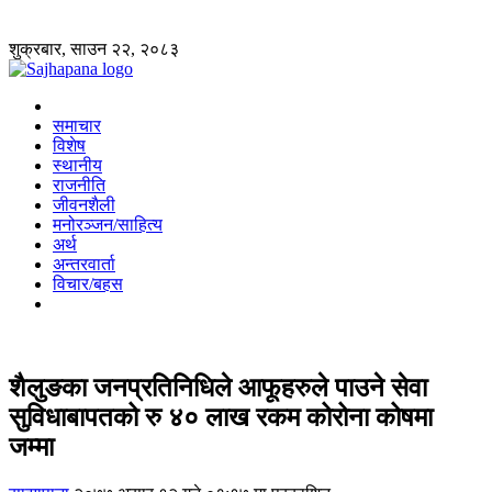
शुक्रबार, साउन २२, २०८३
समाचार
विशेष
स्थानीय
राजनीति
जीवनशैली
मनोरञ्जन/साहित्य
अर्थ
अन्तरवार्ता
विचार/बहस
शैलुङका जनप्रतिनिधिले आफूहरुले पाउने सेवा
सुविधाबापतको रु ४० लाख रकम कोरोना कोषमा
जम्मा