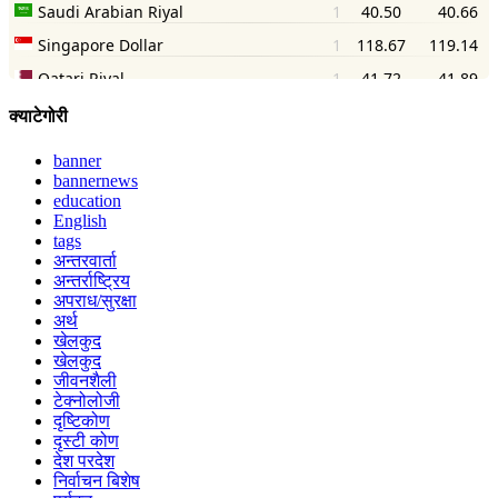
क्याटेगोरी
banner
bannernews
education
English
tags
अन्तरवार्ता
अन्तर्राष्ट्रिय
अपराध/सुरक्षा
अर्थ
खेलकुद
खेलकुद
जीवनशैली
टेक्नोलोजी
दृष्टिकोण
दृस्टी कोण
देश परदेश
निर्वाचन बिशेष