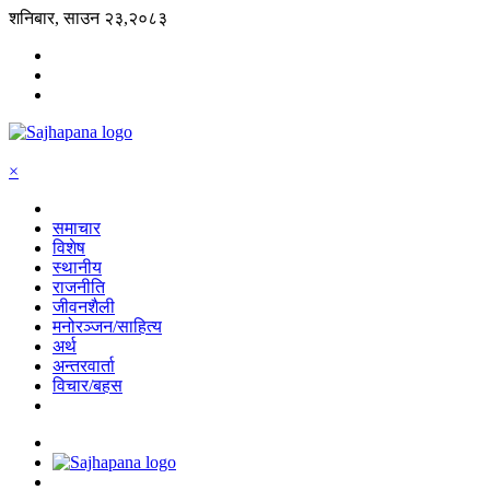
शनिबार, साउन २३,२०८३
×
समाचार
विशेष
स्थानीय
राजनीति
जीवनशैली
मनोरञ्जन/साहित्य
अर्थ
अन्तरवार्ता
विचार/बहस