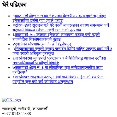
धेरै पढिएका
१
काठमाडौं क्षेत्र नं ७ का नेकपाका केन्द्रीय सदस्य ज्ञानेन्द्र मोहन
श्रेष्ठसहित दर्जनौं युवा एमाले प्रवेश
२
टोखा–छहरे सुरुङमार्गले धेरै बस्ती मापदण्डका कारण समस्यामा पर्ने
भएकाले विकल्प खोज्न मन्त्री खनालको प्रस्ताव
३
काठमाडौं–७ : प्रकाश श्रेष्ठको सम्भावना मजबुत बन्दै गएको
राजनीतिक विश्लेषकहरूको बुझाइ
४
एमालेको घोषणापत्रमा के छ ? (पूर्णपाठ)
५
सिंहदरबारका प्रहरी प्रमुख जनार्दन घिमिरे सहित उत्कृष्ठ कार्य गर्ने ३
जना प्रहरी अधिकृत पुरस्कृत
६
तारकेश्वरमा युवाहरुले भ्रष्टाचार र बेथितिविरुद्ध आवाज उठाँउदा
नगरपालिकाको धम्कीपूर्ण विज्ञप्ति
७
काठमाडौं क्षेत्र नं. ६ मा लोकप्रिय युवा उम्मेदवारहरूबीच कडा
प्रतिस्पर्धा
८
तारकेश्वर साङ्गला पटापुमा ईभी गाडीभित्र महिलाको शव फेला,
प्रहरीले सुरु गर्‍यो सबै कोणबाट अनुसन्धान
सामाखुशी, रानीबारी, काठमाण्डौँ
+977-014355338