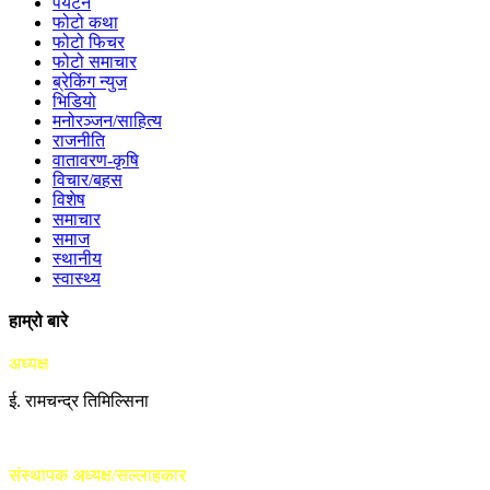
पर्यटन
फोटो कथा
फोटो फिचर
फोटो समाचार
ब्रेकिंग न्युज
भिडियो
मनोरञ्जन/साहित्य
राजनीति
वातावरण-कृषि
विचार/बहस
विशेष
समाचार
समाज
स्थानीय
स्वास्थ्य
हाम्रो बारे
अध्यक्ष
ई. रामचन्द्र तिमिल्सिना
संस्थापक अध्यक्ष/सल्लाहकार