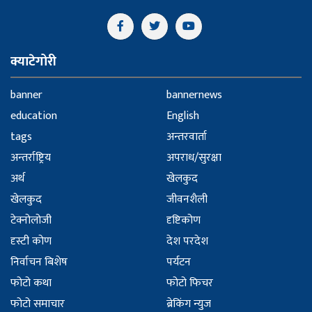
क्याटेगोरी
banner
bannernews
education
English
tags
अन्तरवार्ता
अन्तर्राष्ट्रिय
अपराध/सुरक्षा
अर्थ
खेलकुद
खेलकुद
जीवनशैली
टेक्नोलोजी
दृष्टिकोण
दृस्टी कोण
देश परदेश
निर्वाचन बिशेष
पर्यटन
फोटो कथा
फोटो फिचर
फोटो समाचार
ब्रेकिंग न्युज