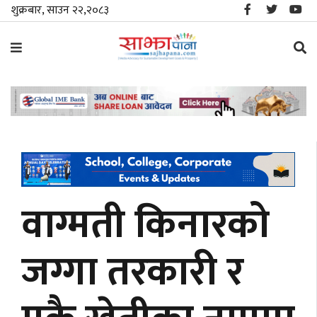
शुक्रबार, साउन २२,२०८३
समाचार
विशेष
स्थानीय
राजनीति
वाग्मती किनारको
जीवनशैली
जग्गा तरकारी र
मनोरञ्जन/
साहित्य