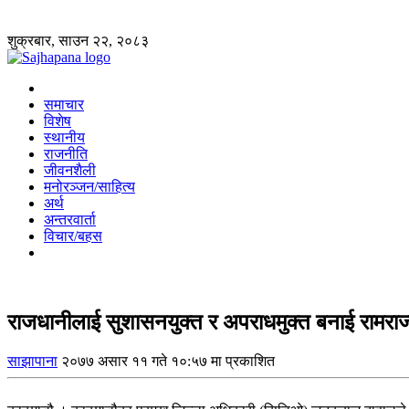
शुक्रबार, साउन २२, २०८३
समाचार
विशेष
स्थानीय
राजनीति
जीवनशैली
मनोरञ्जन/साहित्य
अर्थ
अन्तरवार्ता
विचार/बहस
राजधानीलाई सुशासनयुक्त र अपराधमुक्त बनाई रामराज
साझापाना
२०७७ असार ११ गते १०:५७ मा प्रकाशित