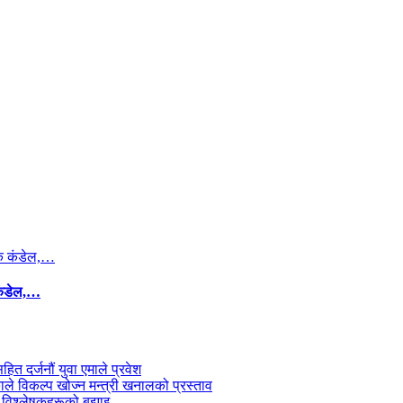
कंडेल,…
सहित दर्जनौं युवा एमाले प्रवेश
काले विकल्प खोज्न मन्त्री खनालको प्रस्ताव
 विश्लेषकहरूको बुझाइ