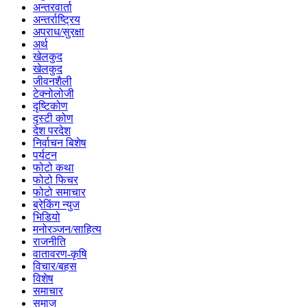
अन्तरवार्ता
अन्तर्राष्ट्रिय
अपराध/सुरक्षा
अर्थ
खेलकुद
खेलकुद
जीवनशैली
टेक्नोलोजी
दृष्टिकोण
दृस्टी कोण
देश परदेश
निर्वाचन बिशेष
पर्यटन
फोटो कथा
फोटो फिचर
फोटो समाचार
ब्रेकिंग न्युज
भिडियो
मनोरञ्जन/साहित्य
राजनीति
वातावरण-कृषि
विचार/बहस
विशेष
समाचार
समाज