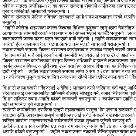
काठमाडौ । काठमाडौका प्रमुख जिल्ला अधिकारी (सिडिओ) जनकराज दाहालले रा
कोरोना भाइरस (कोभिड–१९) का कारण संकटमा रहेकाले आफूँहरुमा लकडाउनलाई प्र
प्रवाह गरिरहेको जानकारी गराउनुभयो ।
कोरोना संक्रमण फैलिन नदिनका सरकारले लामो समय लकडाउन गरेको भएपनि पछिल्लो 
बन्नुहोस् ।
’ उहाँले कोरोना भाइरसका कारण विश्वका विभिन्न मुलुकमा रहनुभएका नेपालीहरु उ
अत्यावश्यक सामाग्रीहरुको व्यवस्थापन गर्न सफल भएको बताउँदै भन्नुभयो–‘ल
कालाबजारी जस्ता घटना घट्न नपाएको दाबी गर्नुभयो । उहाँले लकडाउनको समयमा 
नगरेको हुँदा कालाबजारीका घटना अत्यन्त कम भएको जानकारी गराउनुभयो ।
लकडाउनको समयमा जिल्ला प्रशासन कार्यालयबाट उपलब्ध गराइने सवारी पासको 
विवादमा परेको भन्दै आफूँहरुको कमी कमजोरी भए त्यसलाई स्वच्छ ढँगले आलोचना
जिल्ला प्रशासन कार्यालयका प्रमुख जिल्ला अधिकारी दाहालले लकडाउनमा पासको द
कार्यक्रममा वाणिज्य, आपूर्ति तथा उपभोक्ता हित संरक्षण विभागका महानिर्
दाबी गर्नुभयो । उहाँले लकडाउनको समयमा समेत २ सय २५ वटा फर्ममा र गत साउनद
१९ को कारण मुलुक संकटकालिन अवस्थामा रहेको मौका छोपेर कालाबजारी गर्ने
विभागले कालाबजारी गर्नेहरुलाई २ देखि ३ लाखका दरले जरिवाना गर्दा चालु आर्
रहेकाहरुलाई कागजातसहित अफिसमै बोलाएर सोधपुछ गर्ने, बजार निरीक्षणमा प्रतिनि
विभाग सक्रिय रुपमा अगाडि बढेको जानकारी गराउनुभयो । कार्यक्रममा उहाँले उप
बढी लाभान्वित हुने बताउनुभयो ।
त्यसैगरी कार्यक्रममा ट्राफिक प्रहरी महाशाखाका प्रमुख भीम प्रसाद ढकालले
संकटमा रहँकै अवस्थामा सम्पूर्ण नागरिकहरुलाई सचेत बनाउने र उपभोक्ताहरुको
खटिएर कोरोना भाइरससम्बन्धी सचेतनासँगै सडक सुरक्षामा जुटेको बताउनुभयो ।
उहाँले लकडाउनको अवधिमा ६७ हजार र पासको दुरुपयोग गर्ने ३४ हजार सवारी
अगाडि बढेको बताउनुभयो । उहाँले लकडाउनमा नक्कली सेनिटाइजरलगायत कस्मेटि