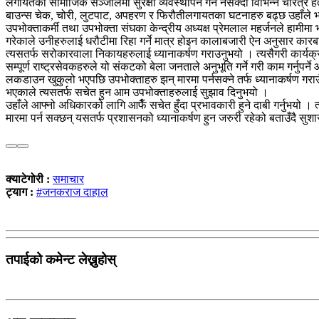
लगायतका सामाजिक सञ्जालमा सुरक्षा व्यवस्थापन गर्न नसक्दा विभिन्न चरित्
बाउन्स चेक, चोरी, लुटपाट, अपहरण र फिरौतीलगायतका घटनाहरु बढ्छ उहाँले भ
उपभोक्ताकर्मी तथा उपभोक्ता संघका केन्द्रीय अध्यक्ष प्रेमलाल महर्जनले 
गरेकाले उनीहरुलाई धरौटीमा रिहा गर्ने मात्र होइन कालाबजारी ऐन अनुसार कार
त्यसतर्फ सरोकारवाला निकायहरुलाई ध्यानाकर्षण गराउनुभयो । त्यसैगरी कार्यक
सम्पूर्ण राष्ट्रसेवकहरुले यो संकटको बेला जनताले अनुभूति गर्ने गरी काम गर्नुप
लकडाउन खुकुलो भएपछि उपभोक्ताहरु झन् मारमा पर्नसक्ने तर्फ ध्यानाकर्षण गरा
भएकाले त्यसतर्फ सचेत हुन आम उपभोक्ताहरुलाई सुझाव दिनुभयो ।
उहाँले आफ्नो अधिकारको लागि आफैँ सचेत हुँदा प्रभावकारी हुने दाबी गर्नुभयो ।
मारमा पर्न सक्छन् यसतर्फ प्रशासनको ध्यानाकर्षण हुन जरुरी रहेको बताउँदै 
क्याटेगोरी :
समाचार
ट्याग :
#जनकराज दाहाल
तपाईको कमेन्ट लेख्नुहोस्