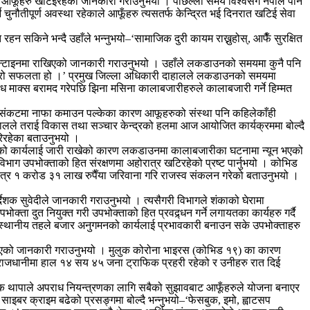
फूँहरु खटिइरहेको जानकारी गराउनुभयो । पछिल्लो समय विश्वसँगै नेपाल पनि
तीपूर्ण अवस्था रहेकाले आफूँहरु त्यसतर्फ केन्द्रित भई दिनरात खटिई सेवा
सकिने भन्दै उहाँले भन्नुभयो–‘सामाजिक दुरी कायम राख्नुहोस्, आफैँ सुरक्षित
क्वारेन्टाइनमा राखिएको जानकारी गराउनुभयो । उहाँले लकडाउनको समयमा कुनै पनि
 हाम्रो सफलता हो ।’ प्रमुख जिल्ला अधिकारी दाहालले लकडाउनको समयमा
ध माक्स बरामद गरेपछि झिना मसिना कालाबजारीहरुले कालाबजारी गर्ने हिम्मत
े संकटमा नाफा कमाउन पल्केका कारण आफूहरुको संस्था पनि कहिलेकाँही
ेपालले तराई विकास तथा सञ्चार केन्द्रको हलमा आज आयोजित कार्यक्रममा बोल्दै
रिरहेका बताउनुभयो ।
मनको कार्यलाई जारी राखेको कारण लकडाउनमा कालाबजारीका घटनामा न्यून भएको
भाग उपभोक्ताको हित संरक्षणमा अहोरात्र खटिरहेको प्रष्ट पार्नुभयो । कोभिड
त्र १ करोड ३१ लाख रुपैँया जरिवाना गरि राजस्व संकलन गरेको बताउनुभयो ।
ेशक सुवेदीले जानकारी गराउनुभयो । त्यसैगरी विभागले शंकाको घेरामा
ता दुत नियुक्त गरी उपभोक्ताको हित प्रवद्र्धन गर्ने लगायतका कार्यहरु गर्दै
्दै स्थानीय तहले बजार अनुगमनको कार्यलाई प्रभावकारी बनाउन सके उपभोक्ताहरु
िय भएको जानकारी गराउनुभयो । मुलुक कोरोना भाइरस (कोभिड १९) का कारण
। राजधानीमा हाल १४ सय ४५ जना ट्राफिक प्रहरी रहेको र उनीहरु रात दिई
 थापाले अपराध नियन्त्रणका लागि सबैको सुझावबाट आफूँहरुले योजना बनाएर
र क्राइम बढेको प्रसङ्गमा बोल्दै भन्नुभयो–‘फेसबुक, इमो, ह्वाटसप