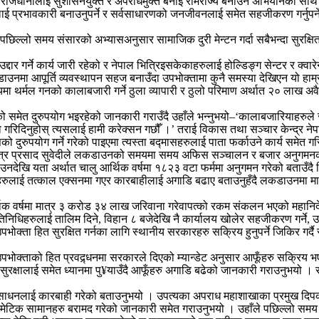
जधानीलाई सुशासनयुक्त र अपराधमुक्त बनाई रामराज्य बनाउने अभियानका साथ आ
भावकारी बनाउनुपर्ने र सर्वसाधारणको जनजीवनलाई समेत सहजीकरण गर्नुपर्ने चुनौ
समय संसारको अभ्यासअनुसार सामाजिक दुरी मेन्टन गर्दा सबैभन्दा सुरक्षित रहन 
द्दार गर्ने कार्य जारी रहेको र नेपाल भित्रिइसकेकाहरुलाई होल्डिङ्ग सेन्टर र 
कडाउनमा आपूर्ति व्यवस्थापन सहज बनाउँदा उपभोक्तामा कुनै समस्या देखिएन यो
थर्मल गनको कालाबजारी गर्ने ठुला व्यापारी र ठुलो परिमाण अर्थात २० लाख अवै
समेत दुरुपयोग भइरहेको जानकारी गराउँदै उहाँले भन्नुभयो–‘कालाबजारियाहरुल
 गरिदिनुहोस् त्यसलाई हामी करेक्सन गछौँ ।’ तराई विकास तथा सञ्चार केन्द्र न
ुरुपयोग गर्ने गरेको पाइएमा त्यस्ता बद्मासहरुलाई पाता फर्काउने कार्य समेत ग
देशक नेत्र प्रसाद सुवेदीले लकडाउनको समयमा समय अफिस सञ्चालन र बजार अनुग
ेखि यता अर्थात चालु आर्थिक वर्षमा १८२३ वटा फर्ममा अनुगमन गरेको बताउँदै वि
हरुलाई तत्काल एक्सनमा गएर कारबाहीलाई अगाडि बढाए बताउनुहँदै लकडाउनमा मा
थिक वर्षमा मात्र ३ करोड ३४ लाख जरिवाना गरेवापत्को रकम संकलन भएको महानिर्द
धिहरुलाई तालिम दिने, विहान ८ बजेदेखि नै कार्यालय खोलेर सहजीकरण गर्ने, उपभोक्
भोक्ता हित सुरक्षित गर्नका लागि स्थानीय सरकारहरु सक्रिय हुनुपर्ने जिकिर गर
 उपभोक्ताको हित प्रवद्र्धनमा सरकारले दिएको म्यान्डेट अनुसार आफूँहरु सक्र
 सुरक्षालाई समेत ध्यानमा पु¥याउँदै आफूँहरु अगाडि बढेको जानकारी गराउनुभयो 
 साधनलाई कारबाही गरेको बताउनुभयो । उपत्यका अपराध महाशाखाका प्रमुख दिपक
क सामानहरु बरामद गरेको जानकारी समेत गराउनुभयो । उहाँले पछिल्लो समय साइब