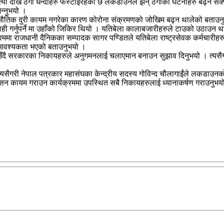
र हत्या देखि ठगी धन्दाहरु फस्टाइरहेको छ लकडाउनले झन् ठगीका घटनाहरु बढ्न 
न्नुभयो ।
हामीमा भौतिक दुरी कायम नगरेका कारण कोरोना संक्रमणको जोखिम बढ्न थालेको बत
बाही गर्नुपर्ने मा उहाँको जिकिर थियो । यतिबेला कालाबजारीहरुले टाउको उठाउ
्रममा राजधानी दैनिकका सम्पादक सागर पण्डितले यतिबेला राष्ट्रसेवक कर्मचारीहर
र्ने आवश्यकता भएको बताउनुभयो ।
उँदै सरकारका निकायहरुले अनुगमनलाई चलाएमान बनाउन सुझाव दिनुभयो । त्यसैगरी यु
 त्यसैगरी नेपाल पत्रकार महासंघका केन्द्रीय सदस्य गोविन्द चौलागाईंले लकडाउनक
सुशासन कायम गराउन कार्यक्रममा उपस्थित सबै निकायहरुलाई ध्यानाकर्षण गराउनुभय