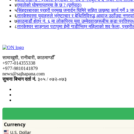
४
एमालेको घोषणापत्रमा के छ ? (पूर्णपाठ)
५
सिंहदरबारका प्रहरी प्रमुख जनार्दन घिमिरे सहित उत्कृष्ठ कार्य गर्ने ३ 
६
तारकेश्वरमा युवाहरुले भ्रष्टाचार र बेथितिविरुद्ध आवाज उठाँउदा नगरपालि
७
काठमाडौं क्षेत्र नं. ६ मा लोकप्रिय युवा उम्मेदवारहरूबीच कडा प्रतिस्पर्
८
तारकेश्वर साङ्गला पटापुमा ईभी गाडीभित्र महिलाको शव फेला, प्रहरीले
सामाखुशी, रानीबारी, काठमाण्डौँ
+977-014355338
+977-9810141879
news@sajhapana.com
सुचना बिभाग दर्ता नं.
३०५ / ०७२-०७३