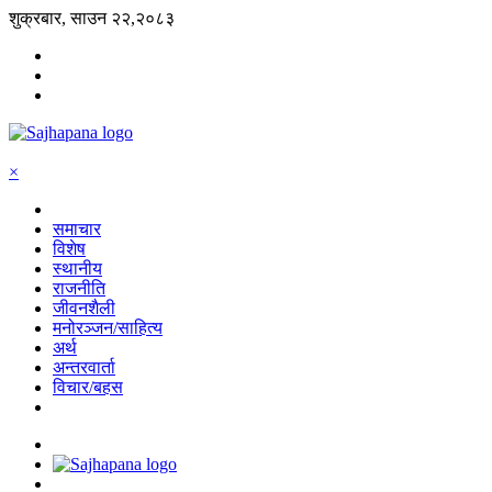
शुक्रबार, साउन २२,२०८३
×
समाचार
विशेष
स्थानीय
राजनीति
जीवनशैली
मनोरञ्जन/साहित्य
अर्थ
अन्तरवार्ता
विचार/बहस