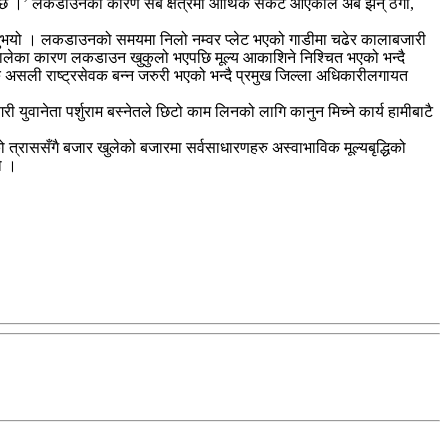
सक्छ ।’ लकडाउनका कारण सबै क्षेत्रमा आर्थिक संकट आएकोले अब झन् ठगी,
ाउनुभयो । लकडाउनको समयमा निलो नम्वर प्लेट भएको गाडीमा चढेर कालाबजारी
न थालेका कारण लकडाउन खुकुलो भएपछि मूल्य आकाशिने निश्चित भएको भन्दै
ु असली राष्ट्रसेवक बन्न जरुरी भएको भन्दै प्रमुख जिल्ला अधिकारीलगायत
वानेता पर्शुराम बस्नेतले छिटो काम लिनको लागि कानुन मिच्ने कार्य हामीबाटै
ो त्राससँगै बजार खुलेको बजारमा सर्वसाधारणहरु अस्वाभाविक मूल्यबृद्धिको
ो ।