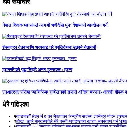
थप समाचार
नेपाल शिक्षक महासंघले आगामी भदौदेखि पुनः देशव्यापी आन्दोलन गर्ने
शेरबहादुर देउवामाथि धरपकड गरे प्रतिरोधमा उत्रने चेतावनी
इरानसँगको युद्ध छिट्टै अन्त्य हुनसक्छ : ट्रम्प
एनआरएनए एसिया प्याशिफिक सम्मेलनको तयारी अन्तिम चरणमा- आरसी दीपक 
धेरै पढिएका
१
काठमाडौं क्षेत्र नं ७ का नेकपाका केन्द्रीय सदस्य ज्ञानेन्द्र मोहन श्रेष्ठ
२
टोखा–छहरे सुरुङमार्गले धेरै बस्ती मापदण्डका कारण समस्यामा पर्ने भए
३
काठमाडौं–७ : प्रकाश श्रेष्ठको सम्भावना मजबुत बन्दै गएको राजनीतिक