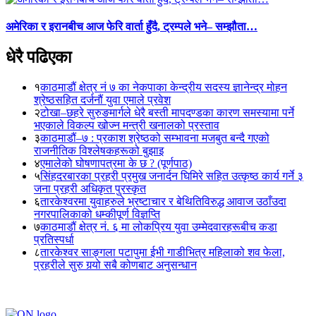
अमेरिका र इरानबीच आज फेरि वार्ता हुँदै, ट्रम्पले भने– सम्झौता…
धेरै पढिएका
१
काठमाडौं क्षेत्र नं ७ का नेकपाका केन्द्रीय सदस्य ज्ञानेन्द्र मोहन
श्रेष्ठसहित दर्जनौं युवा एमाले प्रवेश
२
टोखा–छहरे सुरुङमार्गले धेरै बस्ती मापदण्डका कारण समस्यामा पर्ने
भएकाले विकल्प खोज्न मन्त्री खनालको प्रस्ताव
३
काठमाडौं–७ : प्रकाश श्रेष्ठको सम्भावना मजबुत बन्दै गएको
राजनीतिक विश्लेषकहरूको बुझाइ
४
एमालेको घोषणापत्रमा के छ ? (पूर्णपाठ)
५
सिंहदरबारका प्रहरी प्रमुख जनार्दन घिमिरे सहित उत्कृष्ठ कार्य गर्ने ३
जना प्रहरी अधिकृत पुरस्कृत
६
तारकेश्वरमा युवाहरुले भ्रष्टाचार र बेथितिविरुद्ध आवाज उठाँउदा
नगरपालिकाको धम्कीपूर्ण विज्ञप्ति
७
काठमाडौं क्षेत्र नं. ६ मा लोकप्रिय युवा उम्मेदवारहरूबीच कडा
प्रतिस्पर्धा
८
तारकेश्वर साङ्गला पटापुमा ईभी गाडीभित्र महिलाको शव फेला,
प्रहरीले सुरु गर्‍यो सबै कोणबाट अनुसन्धान