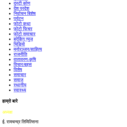
दृस्टी कोण
देश परदेश
निर्वाचन बिशेष
पर्यटन
फोटो कथा
फोटो फिचर
फोटो समाचार
ब्रेकिंग न्युज
भिडियो
मनोरञ्जन/साहित्य
राजनीति
वातावरण-कृषि
विचार/बहस
विशेष
समाचार
समाज
स्थानीय
स्वास्थ्य
हाम्रो बारे
अध्यक्ष
ई. रामचन्द्र तिमिल्सिना