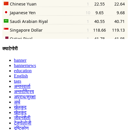
क्याटेगोरी
banner
bannernews
education
English
tags
अन्तरवार्ता
अन्तर्राष्ट्रिय
अपराध/सुरक्षा
अर्थ
खेलकुद
खेलकुद
जीवनशैली
टेक्नोलोजी
दृष्टिकोण