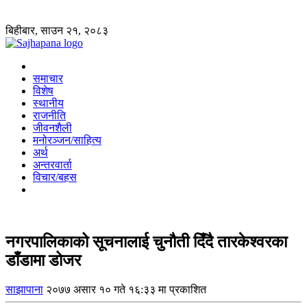
बिहीबार, साउन २१, २०८३
समाचार
विशेष
स्थानीय
राजनीति
जीवनशैली
मनोरञ्जन/साहित्य
अर्थ
अन्तरवार्ता
विचार/बहस
नगरपालिकाको सूचनालाई चुनौती दिँदै तारकेश्वरका
डाँडामा डोजर
साझापाना
२०७७ असार १० गते १६:३३ मा प्रकाशित