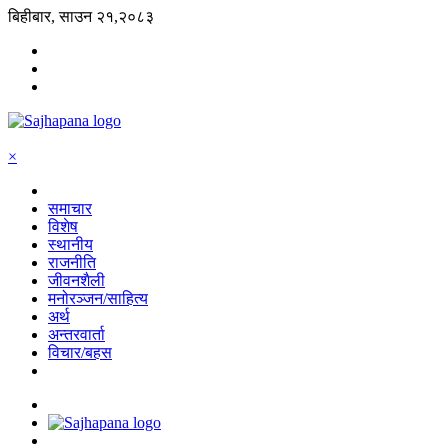
बिहीबार, साउन २१,२०८३
×
समाचार
विशेष
स्थानीय
राजनीति
जीवनशैली
मनोरञ्जन/साहित्य
अर्थ
अन्तरवार्ता
विचार/बहस