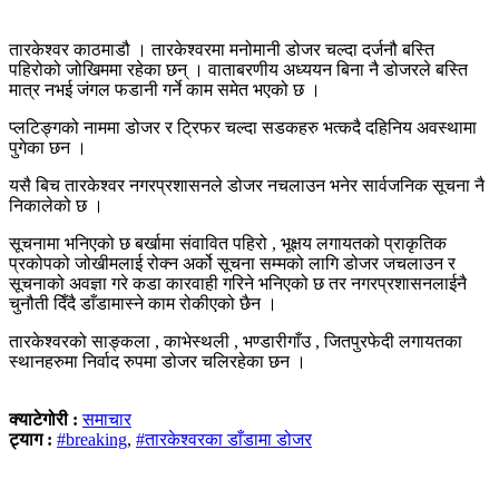
तारकेश्वर काठमाडौ । तारकेश्वरमा मनोमानी डोजर चल्दा दर्जनौ बस्ति
पहिरोको जोखिममा रहेका छन् । वाताबरणीय अध्ययन बिना नै डोजरले बस्ति
मात्र नभई जंगल फडानी गर्ने काम समेत भएको छ ।
प्लटिङ्गको नाममा डोजर र ट्रिफर चल्दा सडकहरु भत्कदै दहिनिय अवस्थामा
पुगेका छन ।
यसै बिच तारकेश्वर नगरप्रशासनले डोजर नचलाउन भनेर सार्वजनिक सूचना नै
निकालेको छ ।
सूचनामा भनिएको छ बर्खामा संवावित पहिरो , भूक्षय लगायतको प्राकृतिक
प्रकोपको जोखीमलाई रोक्न अर्को सूचना सम्मको लागि डोजर जचलाउन र
सूचनाको अवज्ञा गरे कडा कारवाही गरिने भनिएको छ तर नगरप्रशासनलाईनै
चुनौती दिँदै डाँडामास्ने काम रोकीएको छैन ।
तारकेश्वरको साङ्कला , काभेस्थली , भण्डारीगाँउ , जितपुरफेदी लगायतका
स्थानहरुमा निर्वाद रुपमा डोजर चलिरहेका छन ।
क्याटेगोरी :
समाचार
ट्याग :
#breaking
,
#तारकेश्वरका डाँडामा डोजर