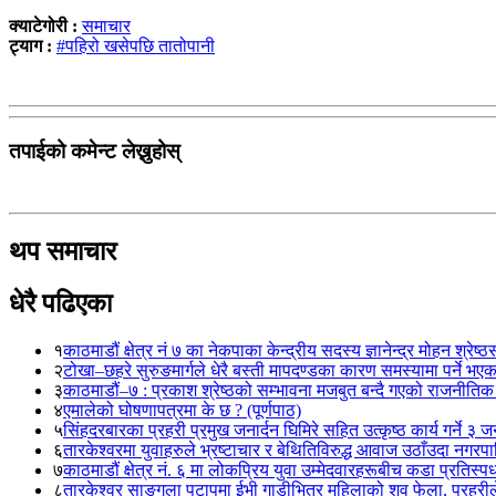
क्याटेगोरी :
समाचार
ट्याग :
#पहिरो खसेपछि तातोपानी
तपाईको कमेन्ट लेख्नुहोस्
थप समाचार
धेरै पढिएका
१
काठमाडौं क्षेत्र नं ७ का नेकपाका केन्द्रीय सदस्य ज्ञानेन्द्र मोहन श्रेष्ठ
२
टोखा–छहरे सुरुङमार्गले धेरै बस्ती मापदण्डका कारण समस्यामा पर्ने भए
३
काठमाडौं–७ : प्रकाश श्रेष्ठको सम्भावना मजबुत बन्दै गएको राजनीतिक
४
एमालेको घोषणापत्रमा के छ ? (पूर्णपाठ)
५
सिंहदरबारका प्रहरी प्रमुख जनार्दन घिमिरे सहित उत्कृष्ठ कार्य गर्ने ३ 
६
तारकेश्वरमा युवाहरुले भ्रष्टाचार र बेथितिविरुद्ध आवाज उठाँउदा नगरपालि
७
काठमाडौं क्षेत्र नं. ६ मा लोकप्रिय युवा उम्मेदवारहरूबीच कडा प्रतिस्पर्
८
तारकेश्वर साङ्गला पटापुमा ईभी गाडीभित्र महिलाको शव फेला, प्रहरीले