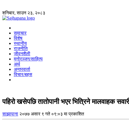
शनिबार, साउन २३, २०८३
समाचार
विशेष
स्थानीय
राजनीति
जीवनशैली
मनोरञ्जन/साहित्य
अर्थ
अन्तरवार्ता
विचार/बहस
पहिरो खसेपछि तातोपानी भएर भित्रिने मालवाहक सव
साझापाना
२०७७ असार ९ गते ०९:०३ मा प्रकाशित