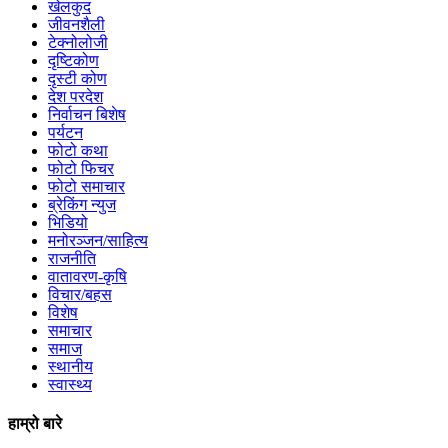
खेलकुद
जीवनशैली
टेक्नोलोजी
दृष्टिकोण
दृस्टी कोण
देश परदेश
निर्वाचन बिशेष
पर्यटन
फोटो कथा
फोटो फिचर
फोटो समाचार
ब्रेकिंग न्युज
भिडियो
मनोरञ्जन/साहित्य
राजनीति
वातावरण-कृषि
विचार/बहस
विशेष
समाचार
समाज
स्थानीय
स्वास्थ्य
हाम्रो बारे