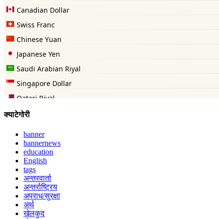
क्याटेगोरी
banner
bannernews
education
English
tags
अन्तरवार्ता
अन्तर्राष्ट्रिय
अपराध/सुरक्षा
अर्थ
खेलकुद