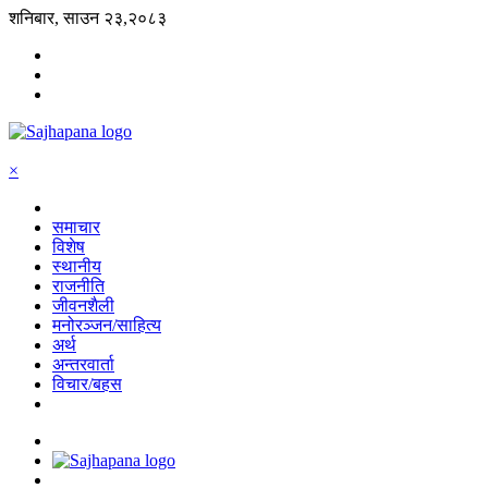
शनिबार, साउन २३,२०८३
×
समाचार
विशेष
स्थानीय
राजनीति
जीवनशैली
मनोरञ्जन/साहित्य
अर्थ
अन्तरवार्ता
विचार/बहस