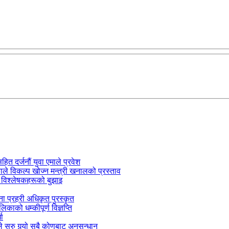
सहित दर्जनौं युवा एमाले प्रवेश
काले विकल्प खोज्न मन्त्री खनालको प्रस्ताव
 विश्लेषकहरूको बुझाइ
जना प्रहरी अधिकृत पुरस्कृत
काको धम्कीपूर्ण विज्ञप्ति
धा
 सुरु गर्‍यो सबै कोणबाट अनुसन्धान