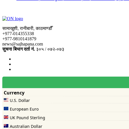
सामाखुशी, रानीबारी, काठमाण्डौँ
+977-014355338
+977-9810141879
news@sajhapana.com
सुचना बिभाग दर्ता नं.
३०५ / ०७२-०७३