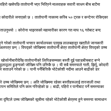
त पहिरो खसेपछि तातोपानी भएर भित्रिने मालवाहक सवारी साधन बीच बाटैमा
्यालय कोदारीले जनाएको छ । तातोपानी नाकामा करिब ५० ट्रक र कन्टेनर रोकिएका
बताउनुभयो । कोरोना भाइरसको महामारीका कारण गत माघ १६ गतेबाट बन्द
ुने गरेको तातोपानी भन्सार कार्यालयका प्रमुख लालबहादुर खत्रीले जानकारी
पत्र छन् । विपद्को जोखिममा तातोपानी क्षेत्र तातोपानी क्षेत्र विपद्को उच्च
खोर्सानीबारीदेखि तातोपानीको लिपिङसम्मका बस्तीे दुई पहाडबीचबाट बग्ने
लाठूला ढुङ्गाको जोखिम पनि उत्तिकै छ । यी सबै समस्याले गाती, झिर्पु, कोदारी
ोले सताउने गरेको छ । पानी पर्नेबित्तिकै भोटेकोशी नदीमा आउने बाढीको डर
पहिरोको उच्च जोखिममा छन् । अति जोखिममा रहेका बस्तीहरूलाई तारजाली तथा
थापन समितिले पनि काम गरिरहेको छ । बाढी, पहिरो र पानीबाट पर्ने समस्याका
ृष्टिले उच्च जोखिमको सूचीमा रहेको भोटेकोशी क्षेत्रमा हुने समस्या सामाधान