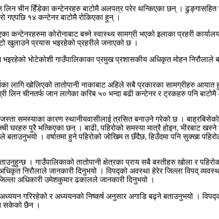
न लिन चीन हिँडेका कन्टेनरहरु बाटोमै अलपत्र परेर थन्किएका छन् । ढुङ्गासहि
ो गएपछि १४ कन्टेनर बाटोमै रोकिएका हुन् ।
िएका कन्टेनरहरुमा कोरोनाबाट बच्ने स्वास्थ्य सामग्री भएको इलाका प्रहरी कार
बाटो खुलाउने प्रयास भइरहेको प्रहरीले जनाएको छ ।
 भइरहेको भोटेकोशी गाउँपालिकाका प्रमुख प्रशासकीय अधिकृत मोहन निरौलाले 
 गर्नका लागि खोलिएको तातोपानी नाकाबाट अहिले सबै प्रकारका सामग्रीहरु आयात ह
री लिन चीनतर्फ जान लागेका करिब ५० भन्दा बढी कन्टेनर र ट्रकहरु पनि बाटोमै अल
्नेजस्ता समस्याका कारण स्थानीयवासीलाई त्रसित बनाउने गरेको छ । बाह्रबिसेको 
 घरहरु पुरै भत्किएका छन् । बाढी, पहिरोको समस्या मात्रै होइन, भीरबाट खस्ने ठू
ठले बताउनुभयो । वर्षातमा हुने पहिरोको जोखिम त छँदैछ, हिउँदमा पनि सुक्खा पहिर
पा बताउनुहुन्छ । गाउँपालिकाको तातोपानी क्षेत्रका प्राय सबै बस्तीहरु खोला र 
अधिकृत निरौलाले जानकारी दिनुभयो । विपद्को अवस्था हेरेर जिल्ला विपद् व्यवस्
ख जिल्ला अधिकारी उमेशकुमार ढकालले जानकारी दिनुभयो ।
्ययन गरिरहेको र अध्ययनको निष्कर्ष अनुसार अगाडि बढ्ने बताउनुभयो । विपद्का द
ुन सकेको छैन ।