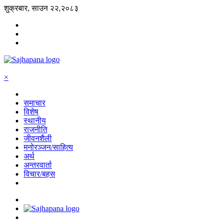
शुक्रबार, साउन २२,२०८३
×
समाचार
विशेष
स्थानीय
राजनीति
जीवनशैली
मनोरञ्जन/साहित्य
अर्थ
अन्तरवार्ता
विचार/बहस