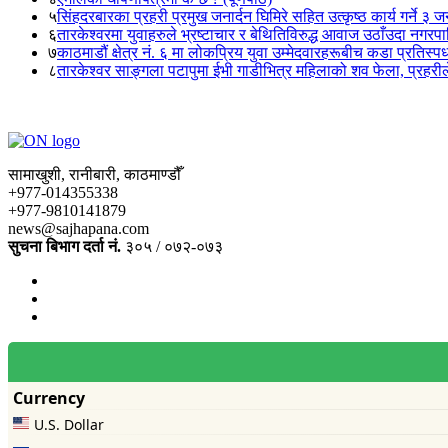
५
सिंहदरबारका प्रहरी प्रमुख जनार्दन घिमिरे सहित उत्कृष्ठ कार्य गर्ने ३ 
६
तारकेश्वरमा युवाहरुले भ्रष्टाचार र बेथितिविरुद्ध आवाज उठाँउदा नगरपालि
७
काठमाडौं क्षेत्र नं. ६ मा लोकप्रिय युवा उम्मेदवारहरूबीच कडा प्रतिस्पर्
८
तारकेश्वर साङ्गला पटापुमा ईभी गाडीभित्र महिलाको शव फेला, प्रहरीले
सामाखुशी, रानीबारी, काठमाण्डौँ
+977-014355338
+977-9810141879
news@sajhapana.com
सुचना बिभाग दर्ता नं.
३०५ / ०७२-०७३