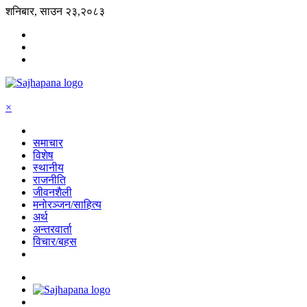
शनिबार, साउन २३,२०८३
×
समाचार
विशेष
स्थानीय
राजनीति
जीवनशैली
मनोरञ्जन/साहित्य
अर्थ
अन्तरवार्ता
विचार/बहस