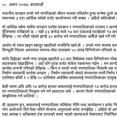
०८ असार २०७७, काठमाडौं
स्थानीय सरकार वन्यो भने नागरिकको जीवन स्तरमा परिवर्तन हुन्छ भन्नेमा ठ
मसान्तमा ३ वटा आर्थिक वर्षको वजेट कार्यान्वयन गरी सक्छ । अहिले चलिरह
यो आर्थिक वर्षमा संघीय सरकार प्रदेश सरकार र नगरपालिकाको राजस्व र आन्त
पुँजिगतमा राखिएको छ । यही ४३ करोड मध्ये १४ वटा वडालाई पठाईएको १४ करोड भ
देखिन्छ । तर वाँकी रहेको झण्डै ३० करोड भने नगरपालिका आफैँले खर्च गर्ने ग
अर्थात यो रकम खड्ग बहादुर खत्रीको तजविजि खर्च हो । उनले नगर सभामा सभागृ
सिन्धुली जिल्ला अस्पताल स्वास्थ सेवा प्रवाहमा ५० लाख विनियोजन गरिएको छ
माथि दिईएका जस्तै नगर प्रमुख खत्रीले ४२ वटा शिर्षकमा रकम विनियोजन गरेक
तदारुकता देखाउँदैनन् । आए पनि पुरक बजेट मार्फत रकमान्तर गर्छन् । मन लाग्दी 
कार्यमा लगानी गरिएको देखिन्छ । किन त यस्तो भन्दो नगरपालिका भित्रकै एक प्रा
निर्माण व्यवसायी वार्तामा वस्छन् । निर्माण व्यवसायी संघले संस्थागत रुपमै निर्ण
प्रतिशत बाँकी र ५ देखि १० प्रतिशत अघोषित कमलामाई नगरपालिकाका प्रमुख खड
केही समय अघि अघि १४ करोड बराबर कमलामाई नगरपालिकाले १४ करोड हाराहारीमा ट
तर नगरपालिकाले स्विकृत भने गर्न आलटाल गर्‍यो । कारण थियो नगरपालिकाको आन्त
सम्झौतामा गर्न थालियो ।
यी उदाहरण हुन्, कमलामाई नगरपालिका यतिबेला नीति तथा कार्यक्रम र बजेट निर
गरेर आयोजना दिने पैसा नदिने योजाना अनुरुपको बजेट वनाईदैछ । अहिले यो 
वडा अध्यक्ष र अधिवक्ता टंक थापाको घरमा भएको छलफलले नेकपावाट निर्वाचित व