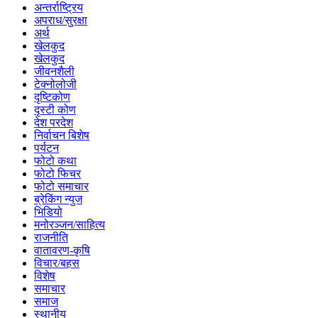
अन्तर्राष्ट्रिय
अपराध/सुरक्षा
अर्थ
खेलकुद
खेलकुद
जीवनशैली
टेक्नोलोजी
दृष्टिकोण
दृस्टी कोण
देश परदेश
निर्वाचन बिशेष
पर्यटन
फोटो कथा
फोटो फिचर
फोटो समाचार
ब्रेकिंग न्युज
भिडियो
मनोरञ्जन/साहित्य
राजनीति
वातावरण-कृषि
विचार/बहस
विशेष
समाचार
समाज
स्थानीय