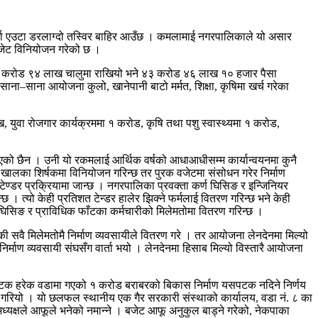
र्दा एउटा डरलाग्दो तस्विर बाहिर आउँछ । कमलामाई नगरपालिकाले यो असार
वजेट विनियोजन गरेको छ ।
ा १३ करोड ९४ लाख चालुमा राखियो भने ४३ करोड ४६ लाख १० हजार पैसा
ा–साना आयोजना कुलो, खानेपानी बाटो मर्मत, शिक्षा, कृषिमा खर्च गरेका
युवा रोजगार कार्यक्रममा १ करोड, कृषि तथा पशु स्वास्थ्यमा १ करोड,
एको छैन । उनी यो रकमलाई आर्थिक वर्षको आधाआधीसम्म कार्यान्वयनमा कुनै
ुने खालका शिर्षकमा विनियोजन गरिन्छ तर पुरक वजेटमा संसोधन गरेर निर्माण
 टेण्डर प्रक्रियामा जान्छ । नगरपालिका प्रवक्ता कर्ण घिसिङ र इन्जिनियर
न्छ । त्यो केही प्रतिशत टेन्डर हालेर झिक्ने फर्मलाई वितरण गरिन्छ भने केही
घिसिङ र प्राविधिक फाँटका कर्मचारीको मिलेमतोमा वितरण गरिन्छ ।
 सवै मिलेमतोमै निर्माण व्यवसायीले वितरण गरे । तर आयोजना लेनदेनमा मिल्यो
र्माण व्यवसायी संघसँग वार्ता भयो । लेनदेनमा हिसाब मिल्यो विस्तारै आयोजना
यो पटक हरेक वडामा गएको १ करोड बराबरको बिकास निर्माण यसपटक नदिने निर्णय
गरियो । यो छलफल स्थानीय एक गैर सरकारी संस्थाको कार्यालय, वडा नं. ८ का
्यक्षले आफूले भनेको नमान्ने । बजेट आफू अनुकुल बाड्ने गरेको, नेकपाका