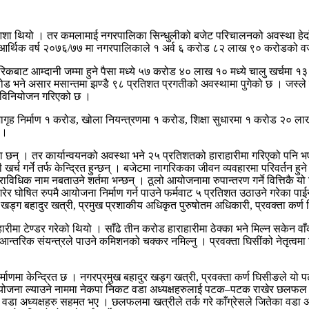
ुलो आशा थियो । तर कमलामाई नगरपालिका सिन्धुलीको बजेट परिचालनको अवस्था हे
ेको आर्थिक वर्ष २०७६/७७ मा नगरपालिकाले १ अर्व ६ करोड ८२ लाख ९० करोडको 
रिकबाट आम्दानी जम्मा हुने पैसा मध्ये ५७ करोड ४० लाख १० मध्ये चालु खर्चम
ने असार मसान्तमा झण्डै ९८ प्रतिशत प्रगतीको अवस्थामा पुगेको छ । जस्ले सान
री विनियोजन गरिएको छ ।
ह निर्माण १ करोड, खोला नियन्त्रणमा १ करोड, शिक्षा सुधारमा १ करोड २० लाख, 
 ।
ा छन् । तर कार्यान्वयनको अवस्था भने २५ प्रतिशतको हाराहारीमा गरिएको पनि भ
खर्च गर्ने तर्फ केन्द्रित हुन्छन् । बजेटमा नागरिकका जीवन व्यवहारमा परिवर्तन ह
विधिक नाम नबताउने शर्तमा भन्छन् । ठूलो आयोजनामा रुपान्तरण गर्ने वित्तिकै यो
य गरेर घोषित रुपमै आयोजना निर्माण गर्न पाउने फर्मवाट ५ प्रतिशत उठाउने गरेका पाई
्ग बहादुर खत्री, प्रमुख प्रशाकीय अधिकृत पुरुषोतम अधिकारी, प्रवक्ता कर्ण 
ेण्डर गरेको थियो । साँढे तीन करोड हाराहारीमा ठेक्का भने मिल्न सकेन वाँकी
रिक संयन्त्रले पाउने कमिशनको चक्कर नमिल्नु । प्रवक्ता घिसींको नेतृत्वमा नि
्माणमा केन्द्रित छ । नगरप्रमुख बहादुर खड्ग खत्री, प्रवक्ता कर्ण घिसीङले 
आयोजना ल्याउने नाममा नेकपा निकट वडा अध्यक्षहरुलाई पटक–पटक राखेर छलफल 
डा अध्यक्षहरु सहमत भए । छलफलमा खत्रीले तर्क गरे काँग्रेसले जितेका वडा अध