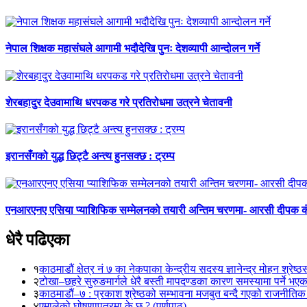
नेपाल शिक्षक महासंघले आगामी भदौदेखि पुनः देशव्यापी आन्दोलन गर्ने
शेरबहादुर देउवामाथि धरपकड गरे प्रतिरोधमा उत्रने चेतावनी
इरानसँगको युद्ध छिट्टै अन्त्य हुनसक्छ : ट्रम्प
एनआरएनए एसिया प्याशिफिक सम्मेलनको तयारी अन्तिम चरणमा- आरसी दीपक 
धेरै पढिएका
१
काठमाडौं क्षेत्र नं ७ का नेकपाका केन्द्रीय सदस्य ज्ञानेन्द्र मोहन श्रेष्ठ
२
टोखा–छहरे सुरुङमार्गले धेरै बस्ती मापदण्डका कारण समस्यामा पर्ने भए
३
काठमाडौं–७ : प्रकाश श्रेष्ठको सम्भावना मजबुत बन्दै गएको राजनीतिक
४
एमालेको घोषणापत्रमा के छ ? (पूर्णपाठ)