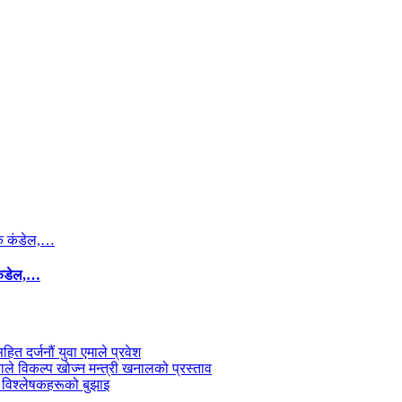
कंडेल,…
सहित दर्जनौं युवा एमाले प्रवेश
काले विकल्प खोज्न मन्त्री खनालको प्रस्ताव
 विश्लेषकहरूको बुझाइ