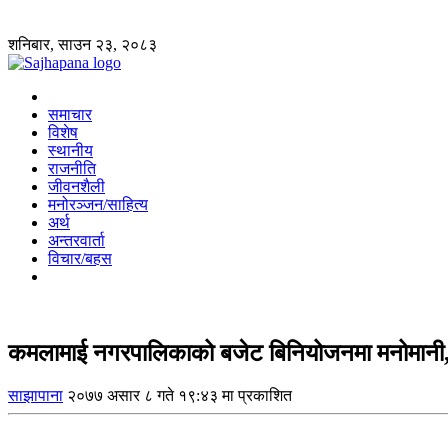
शनिबार, साउन २३, २०८३
समाचार
विशेष
स्थानीय
राजनीति
जीवनशैली
मनोरञ्जन/साहित्य
अर्थ
अन्तरवार्ता
विचार/बहस
कमलामाई नगरपालिकाको बजेट बिनियोजनमा मनोमानी, 
साझापाना
२०७७ असार ८ गते १९:४३ मा प्रकाशित