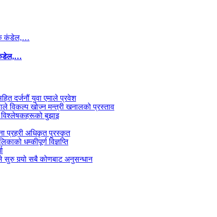
कंडेल,…
सहित दर्जनौं युवा एमाले प्रवेश
काले विकल्प खोज्न मन्त्री खनालको प्रस्ताव
 विश्लेषकहरूको बुझाइ
जना प्रहरी अधिकृत पुरस्कृत
काको धम्कीपूर्ण विज्ञप्ति
धा
 सुरु गर्‍यो सबै कोणबाट अनुसन्धान