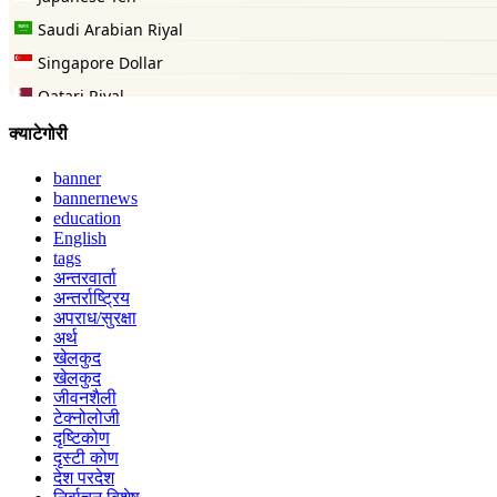
क्याटेगोरी
banner
bannernews
education
English
tags
अन्तरवार्ता
अन्तर्राष्ट्रिय
अपराध/सुरक्षा
अर्थ
खेलकुद
खेलकुद
जीवनशैली
टेक्नोलोजी
दृष्टिकोण
दृस्टी कोण
देश परदेश