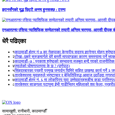
इरानसँगको युद्ध छिट्टै अन्त्य हुनसक्छ : ट्रम्प
एनआरएनए एसिया प्याशिफिक सम्मेलनको तयारी अन्तिम चरणमा- आरसी दीपक 
धेरै पढिएका
१
काठमाडौं क्षेत्र नं ७ का नेकपाका केन्द्रीय सदस्य ज्ञानेन्द्र मोहन श्रेष्ठ
२
टोखा–छहरे सुरुङमार्गले धेरै बस्ती मापदण्डका कारण समस्यामा पर्ने भए
३
काठमाडौं–७ : प्रकाश श्रेष्ठको सम्भावना मजबुत बन्दै गएको राजनीतिक
४
एमालेको घोषणापत्रमा के छ ? (पूर्णपाठ)
५
सिंहदरबारका प्रहरी प्रमुख जनार्दन घिमिरे सहित उत्कृष्ठ कार्य गर्ने ३ 
६
तारकेश्वरमा युवाहरुले भ्रष्टाचार र बेथितिविरुद्ध आवाज उठाँउदा नगरपालि
७
काठमाडौं क्षेत्र नं. ६ मा लोकप्रिय युवा उम्मेदवारहरूबीच कडा प्रतिस्पर्
८
तारकेश्वर साङ्गला पटापुमा ईभी गाडीभित्र महिलाको शव फेला, प्रहरीले
सामाखुशी, रानीबारी, काठमाण्डौँ