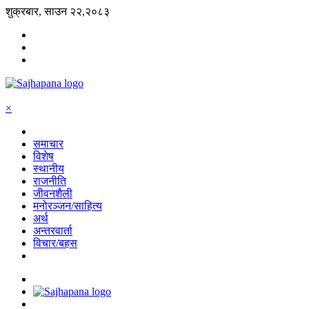
शुक्रबार, साउन २२,२०८३
×
समाचार
विशेष
स्थानीय
राजनीति
जीवनशैली
मनोरञ्जन/साहित्य
अर्थ
अन्तरवार्ता
विचार/बहस