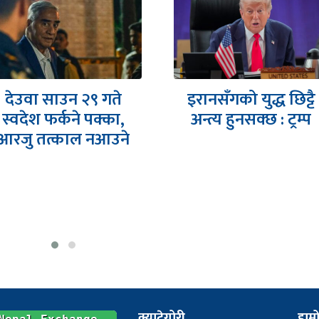
देउवा साउन २९ गते
इरानसँगको युद्ध छिट्टै
स्वदेश फर्कने पक्का,
अन्त्य हुनसक्छ : ट्रम्प
आरजु तत्काल नआउने
क्याटेगोरी
हाम्र