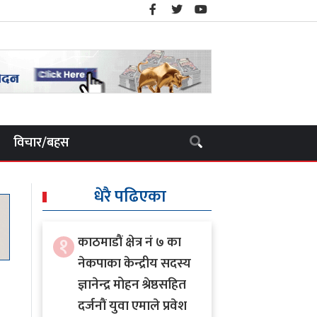
विचार/बहस
धेरै पढिएका
१
काठमाडौं क्षेत्र नं ७ का
नेकपाका केन्द्रीय सदस्य
ज्ञानेन्द्र मोहन श्रेष्ठसहित
दर्जनौं युवा एमाले प्रवेश