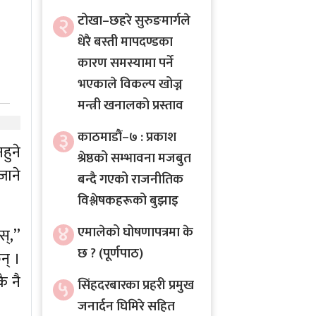
२
टोखा–छहरे सुरुङमार्गले
धेरै बस्ती मापदण्डका
कारण समस्यामा पर्ने
भएकाले विकल्प खोज्न
मन्त्री खनालको प्रस्ताव
३
काठमाडौं–७ : प्रकाश
हुने
श्रेष्ठको सम्भावना मजबुत
ाने
बन्दै गएको राजनीतिक
विश्लेषकहरूको बुझाइ
४
एमालेको घोषणापत्रमा के
्,’’
छ ? (पूर्णपाठ)
न् ।
ै नै
५
सिंहदरबारका प्रहरी प्रमुख
जनार्दन घिमिरे सहित