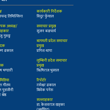
्ष
कार्यकारी निर्देशक
मचन्द्र तिमिल्सिना
विदुर फुँयाल
ापक अध्यक्ष/
समाचार प्रमुख
ाहकार
सुजन बज्रचार्य
जु गुरुङ्ग
बागमती प्रदेश समाचार
ादक
प्रमुख
कृष्ण ढकाल
प्रनिश थापा
लुम्बिनी प्रदेश समाचार
्धक
प्रमुख
ष भण्डारी
ऋिषिराज भुसाल
ीमिडिया
रिपोर्टर
त गौतम
रामेश्वर ढकाल
त पुडासैनी
बिवेक पनेरु
श्रेष्ठ
सल्लाहकार
डा. केशवराज खड्का
(अर्थविद्)