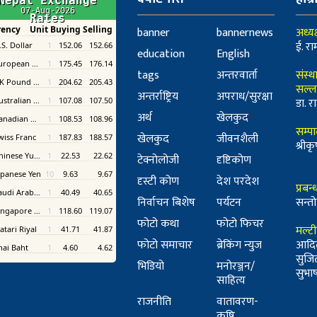
banner
bannernews
अध्यक
ई. रा
education
English
tags
अन्तरवार्ता
संस्थ
सल्ल
अन्तर्राष्ट्रिय
अपराध/सुरक्षा
डा. रा
अर्थ
खेलकुद
सम्प
खेलकुद
जीवनशैली
श्री
टेक्नोलोजी
दृष्टिकोण
दृस्टी कोण
देश परदेश
प्रबन
निर्वाचन बिशेष
पर्यटन
सन्तो
फोटो कथा
फोटो फिचर
मल्ट
फोटो समाचार
ब्रेकिंग न्युज
आदि
सुजि
भिडियो
मनोरञ्जन/
सुभाष 
साहित्य
राजनीति
वातावरण-
कृषि