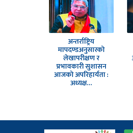
नए एसिया
अन्तर्राष्ट्रिय
क सम्मेलनको
मापदण्डअनुसारको
्तिम चरणमा-
लेखापरीक्षण र
पक कंडेल,…
प्रभावकारी सुशासन
आजको अपरिहार्यता :
अध्यक्ष…