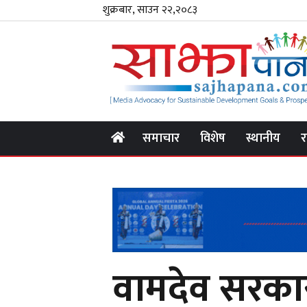
शुक्रबार, साउन २२,२०८३
समाचार
विशेष
स्थानीय
र
वामदेव सरकार