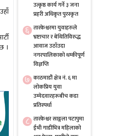
उत्कृष्ठ कार्य गर्ने ३ जना
उहाँ
प्रहरी अधिकृत पुरस्कृत
६
तारकेश्वरमा युवाहरुले
र्टी
भ्रष्टाचार र बेथितिविरुद्ध
आवाज उठाँउदा
ैछ ।
नगरपालिकाको धम्कीपूर्ण
विज्ञप्ति
७
काठमाडौं क्षेत्र नं. ६ मा
लोकप्रिय युवा
उम्मेदवारहरूबीच कडा
प्रतिस्पर्धा
८
तारकेश्वर साङ्गला पटापुमा
ईभी गाडीभित्र महिलाको