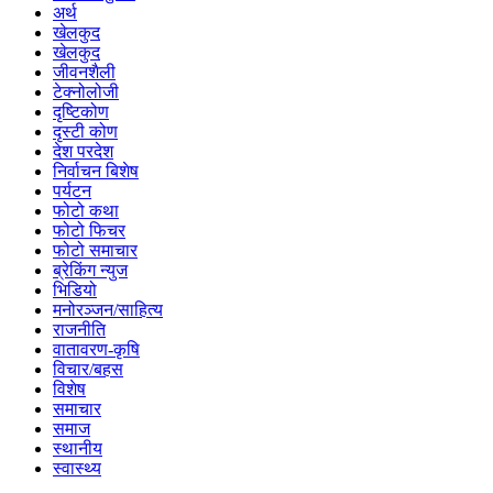
अर्थ
खेलकुद
खेलकुद
जीवनशैली
टेक्नोलोजी
दृष्टिकोण
दृस्टी कोण
देश परदेश
निर्वाचन बिशेष
पर्यटन
फोटो कथा
फोटो फिचर
फोटो समाचार
ब्रेकिंग न्युज
भिडियो
मनोरञ्जन/साहित्य
राजनीति
वातावरण-कृषि
विचार/बहस
विशेष
समाचार
समाज
स्थानीय
स्वास्थ्य