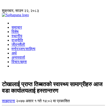
शुक्रबार, साउन २२, २०८३
समाचार
विशेष
स्थानीय
राजनीति
जीवनशैली
मनोरञ्जन/साहित्य
अर्थ
अन्तरवार्ता
विचार/बहस
टोखालाई प्राप्त तिब्बतको स्वास्थ्य सामाग्रीहरु आज
वडा कार्यालयलाई हस्तान्तरण
साझापाना
२०७७ असार १ गते १४:०२ मा प्रकाशित