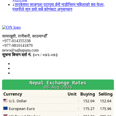
८
तारकेश्वर साङ्गला पटापुमा ईभी गाडीभित्र महिलाको शव फेला,
प्रहरीले सुरु गर्‍यो सबै कोणबाट अनुसन्धान
सामाखुशी, रानीबारी, काठमाण्डौँ
+977-014355338
+977-9810141879
news@sajhapana.com
सुचना बिभाग दर्ता नं.
३०५ / ०७२-०७३