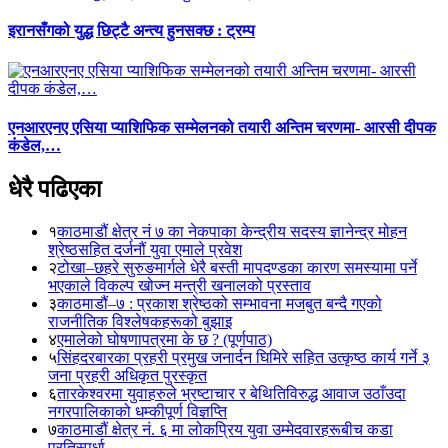
इरानसँगको युद्ध छिट्टै अन्त्य हुनसक्छ : ट्रम्प
एनआरएनए एसिया प्याशिफिक सम्मेलनको तयारी अन्तिम चरणमा- आरसी दीपक
कंडेल,…
धेरै पढिएका
१
काठमाडौं क्षेत्र नं ७ का नेकपाका केन्द्रीय सदस्य ज्ञानेन्द्र मोहन
श्रेष्ठसहित दर्जनौं युवा एमाले प्रवेश
२
टोखा–छहरे सुरुङमार्गले धेरै बस्ती मापदण्डका कारण समस्यामा पर्ने
भएकाले विकल्प खोज्न मन्त्री खनालको प्रस्ताव
३
काठमाडौं–७ : प्रकाश श्रेष्ठको सम्भावना मजबुत बन्दै गएको
राजनीतिक विश्लेषकहरूको बुझाइ
४
एमालेको घोषणापत्रमा के छ ? (पूर्णपाठ)
५
सिंहदरबारका प्रहरी प्रमुख जनार्दन घिमिरे सहित उत्कृष्ठ कार्य गर्ने ३
जना प्रहरी अधिकृत पुरस्कृत
६
तारकेश्वरमा युवाहरुले भ्रष्टाचार र बेथितिविरुद्ध आवाज उठाँउदा
नगरपालिकाको धम्कीपूर्ण विज्ञप्ति
७
काठमाडौं क्षेत्र नं. ६ मा लोकप्रिय युवा उम्मेदवारहरूबीच कडा
प्रतिस्पर्धा