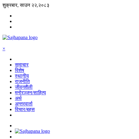
शुक्रबार, साउन २२,२०८३
×
समाचार
विशेष
स्थानीय
राजनीति
जीवनशैली
मनोरञ्जन/साहित्य
अर्थ
अन्तरवार्ता
विचार/बहस