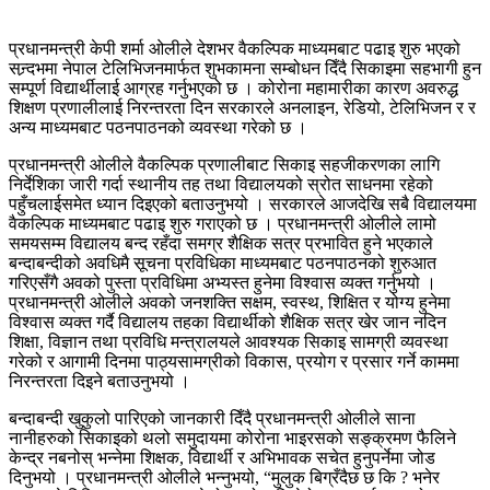
प्रधानमन्त्री केपी शर्मा ओलीले देशभर वैकल्पिक माध्यमबाट पढाइ शुरु भएको
सन्र्दभमा नेपाल टेलिभिजनमार्फत शुभकामना सम्बोधन दिँदै सिकाइमा सहभागी हुन
सम्पूर्ण विद्यार्थीलाई आग्रह गर्नुभएको छ । कोरोना महामारीका कारण अवरुद्ध
शिक्षण प्रणालीलाई निरन्तरता दिन सरकारले अनलाइन, रेडियो, टेलिभिजन र र
अन्य माध्यमबाट पठनपाठनको व्यवस्था गरेको छ ।
प्रधानमन्त्री ओलीले वैकल्पिक प्रणालीबाट सिकाइ सहजीकरणका लागि
निर्देशिका जारी गर्दा स्थानीय तह तथा विद्यालयको स्रोत साधनमा रहेको
पहुँचलाईसमेत ध्यान दिइएको बताउनुभयो । सरकारले आजदेखि सबै विद्यालयमा
वैकल्पिक माध्यमबाट पढाइ शुरु गराएको छ । प्रधानमन्त्री ओलीले लामो
समयसम्म विद्यालय बन्द रहँदा समग्र शैक्षिक सत्र प्रभावित हुने भएकाले
बन्दाबन्दीको अवधिमै सूचना प्रविधिका माध्यमबाट पठनपाठनको शुरुआत
गरिएसँगै अवको पुस्ता प्रविधिमा अभ्यस्त हुनेमा विश्वास व्यक्त गर्नुभयो ।
प्रधानमन्त्री ओलीले अवको जनशक्ति सक्षम, स्वस्थ, शिक्षित र योग्य हुनेमा
विश्वास व्यक्त गर्दै विद्यालय तहका विद्यार्थीको शैक्षिक सत्र खेर जान नदिन
शिक्षा, विज्ञान तथा प्रविधि मन्त्रालयले आवश्यक सिकाइ सामग्री व्यवस्था
गरेको र आगामी दिनमा पाठ्यसामग्रीको विकास, प्रयोग र प्रसार गर्ने काममा
निरन्तरता दिइने बताउनुभयो ।
बन्दाबन्दी खुकुलो पारिएको जानकारी दिँदै प्रधानमन्त्री ओलीले साना
नानीहरुको सिकाइको थलो समुदायमा कोरोना भाइरसको सङ्क्रमण फैलिने
केन्द्र नबनोस् भन्नेमा शिक्षक, विद्यार्थी र अभिभावक सचेत हुनुपर्नेमा जोड
दिनुभयो । प्रधानमन्त्री ओलीले भन्नुभयो, “मुलुक बिग्रँदैछ छ कि ? भनेर