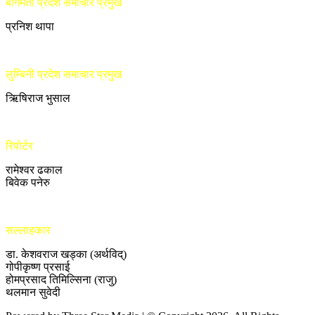
बागमती प्रदेश समाचार प्रमुख
प्रनिश थापा
लुम्बिनी प्रदेश समाचार प्रमुख
ऋिषिराज भुसाल
रिपोर्टर
रामेश्वर ढकाल
बिवेक पनेरु
सल्लाहकार
डा. केशवराज खड्का (अर्थविद्)
गोपीकृष्ण प्रसाई
होमप्रसाद तिमिल्सिना (राजु)
थलमान सुवेदी