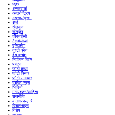
tags
अन्तरवार्ता
अन्तर्राष्ट्रिय
अपराध/सुरक्षा
अर्थ
खेलकुद
खेलकुद
जीवनशैली
टेक्नोलोजी
दृष्टिकोण
दृस्टी कोण
देश परदेश
निर्वाचन बिशेष
पर्यटन
फोटो कथा
फोटो फिचर
फोटो समाचार
ब्रेकिंग न्युज
भिडियो
मनोरञ्जन/साहित्य
राजनीति
वातावरण-कृषि
विचार/बहस
विशेष
समाचार