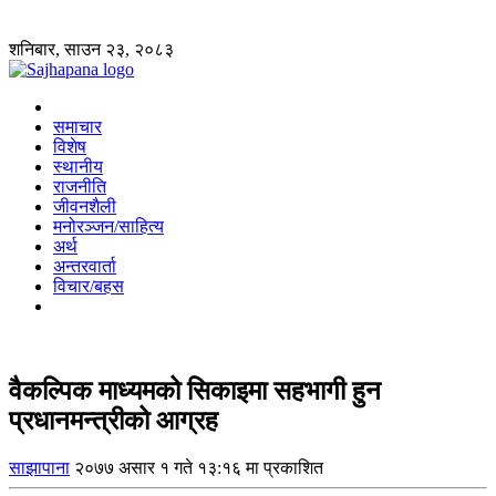
शनिबार, साउन २३, २०८३
समाचार
विशेष
स्थानीय
राजनीति
जीवनशैली
मनोरञ्जन/साहित्य
अर्थ
अन्तरवार्ता
विचार/बहस
वैकल्पिक माध्यमको सिकाइमा सहभागी हुन
प्रधानमन्त्रीको आग्रह
साझापाना
२०७७ असार १ गते १३:१६ मा प्रकाशित