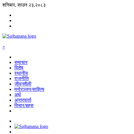
शनिबार, साउन २३,२०८३
×
समाचार
विशेष
स्थानीय
राजनीति
जीवनशैली
मनोरञ्जन/साहित्य
अर्थ
अन्तरवार्ता
विचार/बहस