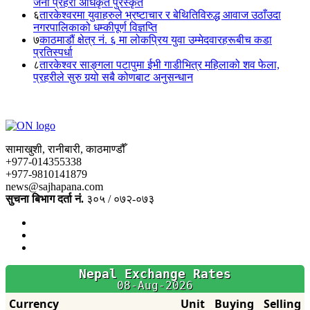
जना प्रहरी अधिकृत पुरस्कृत
६
तारकेश्वरमा युवाहरुले भ्रष्टाचार र बेथितिविरुद्ध आवाज उठाँउदा
नगरपालिकाको धम्कीपूर्ण विज्ञप्ति
७
काठमाडौं क्षेत्र नं. ६ मा लोकप्रिय युवा उम्मेदवारहरूबीच कडा
प्रतिस्पर्धा
८
तारकेश्वर साङ्गला पटापुमा ईभी गाडीभित्र महिलाको शव फेला,
प्रहरीले सुरु गर्‍यो सबै कोणबाट अनुसन्धान
सामाखुशी, रानीबारी, काठमाण्डौँ
+977-014355338
+977-9810141879
news@sajhapana.com
सुचना बिभाग दर्ता नं.
३०५ / ०७२-०७३