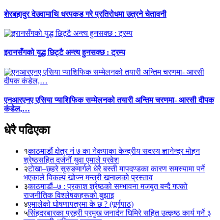
शेरबहादुर देउवामाथि धरपकड गरे प्रतिरोधमा उत्रने चेतावनी
इरानसँगको युद्ध छिट्टै अन्त्य हुनसक्छ : ट्रम्प
एनआरएनए एसिया प्याशिफिक सम्मेलनको तयारी अन्तिम चरणमा- आरसी दीपक
कंडेल,…
धेरै पढिएका
१
काठमाडौं क्षेत्र नं ७ का नेकपाका केन्द्रीय सदस्य ज्ञानेन्द्र मोहन
श्रेष्ठसहित दर्जनौं युवा एमाले प्रवेश
२
टोखा–छहरे सुरुङमार्गले धेरै बस्ती मापदण्डका कारण समस्यामा पर्ने
भएकाले विकल्प खोज्न मन्त्री खनालको प्रस्ताव
३
काठमाडौं–७ : प्रकाश श्रेष्ठको सम्भावना मजबुत बन्दै गएको
राजनीतिक विश्लेषकहरूको बुझाइ
४
एमालेको घोषणापत्रमा के छ ? (पूर्णपाठ)
५
सिंहदरबारका प्रहरी प्रमुख जनार्दन घिमिरे सहित उत्कृष्ठ कार्य गर्ने ३