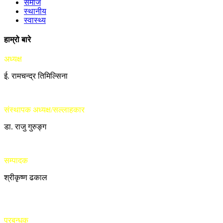
समाज
स्थानीय
स्वास्थ्य
हाम्रो बारे
अध्यक्ष
ई. रामचन्द्र तिमिल्सिना
संस्थापक अध्यक्ष/सल्लाहकार
डा. राजु गुरुङ्ग
सम्पादक
श्रीकृष्ण ढकाल
प्रबन्धक