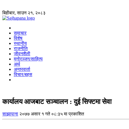
बिहीबार, साउन २१, २०८३
समाचार
विशेष
स्थानीय
राजनीति
जीवनशैली
मनोरञ्जन/साहित्य
अर्थ
अन्तरवार्ता
विचार/बहस
कार्यालय आजबाट सञ्चालन : दुई सिफ्टमा सेवा
साझापाना
२०७७ असार १ गते ०८:३५ मा प्रकाशित