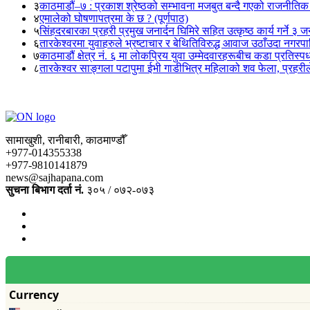
३
काठमाडौं–७ : प्रकाश श्रेष्ठको सम्भावना मजबुत बन्दै गएको राजनीतिक
४
एमालेको घोषणापत्रमा के छ ? (पूर्णपाठ)
५
सिंहदरबारका प्रहरी प्रमुख जनार्दन घिमिरे सहित उत्कृष्ठ कार्य गर्ने ३ 
६
तारकेश्वरमा युवाहरुले भ्रष्टाचार र बेथितिविरुद्ध आवाज उठाँउदा नगरपालि
७
काठमाडौं क्षेत्र नं. ६ मा लोकप्रिय युवा उम्मेदवारहरूबीच कडा प्रतिस्पर्
८
तारकेश्वर साङ्गला पटापुमा ईभी गाडीभित्र महिलाको शव फेला, प्रहरीले
सामाखुशी, रानीबारी, काठमाण्डौँ
+977-014355338
+977-9810141879
news@sajhapana.com
सुचना बिभाग दर्ता नं.
३०५ / ०७२-०७३