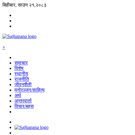
बिहीबार, साउन २१,२०८३
×
समाचार
विशेष
स्थानीय
राजनीति
जीवनशैली
मनोरञ्जन/साहित्य
अर्थ
अन्तरवार्ता
विचार/बहस