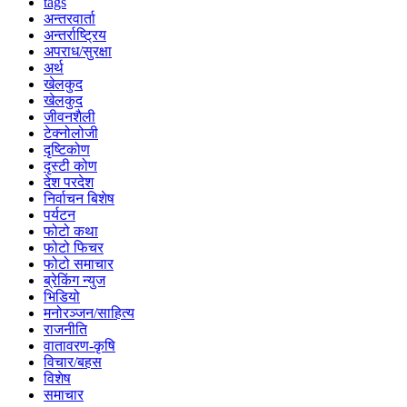
tags
अन्तरवार्ता
अन्तर्राष्ट्रिय
अपराध/सुरक्षा
अर्थ
खेलकुद
खेलकुद
जीवनशैली
टेक्नोलोजी
दृष्टिकोण
दृस्टी कोण
देश परदेश
निर्वाचन बिशेष
पर्यटन
फोटो कथा
फोटो फिचर
फोटो समाचार
ब्रेकिंग न्युज
भिडियो
मनोरञ्जन/साहित्य
राजनीति
वातावरण-कृषि
विचार/बहस
विशेष
समाचार